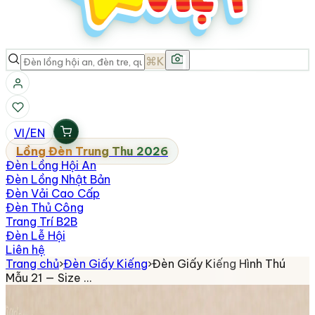
⌘K
VI
/
EN
Lồng Đèn Trung Thu 2026
Đèn Lồng Hội An
Đèn Lồng Nhật Bản
Đèn Vải Cao Cấp
Đèn Thủ Công
Trang Trí B2B
Đèn Lễ Hội
Liên hệ
Trang chủ
›
Đèn Giấy Kiếng
›
Đèn Giấy Kiếng Hình Thú
Mẫu 21 — Size …