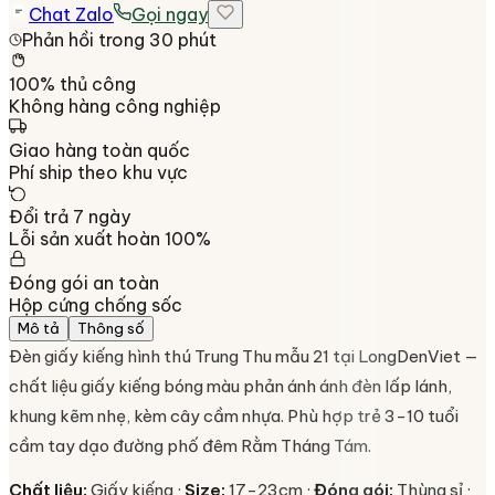
Chat Zalo
Gọi ngay
Phản hồi trong 30 phút
100% thủ công
Không hàng công nghiệp
Giao hàng toàn quốc
Phí ship theo khu vực
Đổi trả 7 ngày
Lỗi sản xuất hoàn 100%
Đóng gói an toàn
Hộp cứng chống sốc
Mô tả
Thông số
Đèn giấy kiếng hình thú Trung Thu mẫu 21 tại LongDenViet —
chất liệu giấy kiếng bóng màu phản ánh ánh đèn lấp lánh,
khung kẽm nhẹ, kèm cây cầm nhựa. Phù hợp trẻ 3-10 tuổi
cầm tay dạo đường phố đêm Rằm Tháng Tám.
Chất liệu:
Giấy kiếng ·
Size:
17-23cm ·
Đóng gói:
Thùng sỉ ·