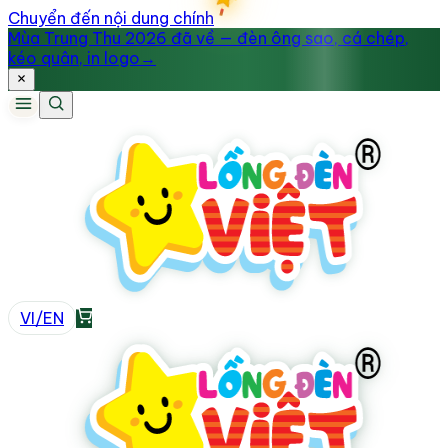
Chuyển đến nội dung chính
Mùa Trung Thu 2026 đã về — đèn ông sao, cá chép,
kéo quân, in logo
→
VI
/
EN