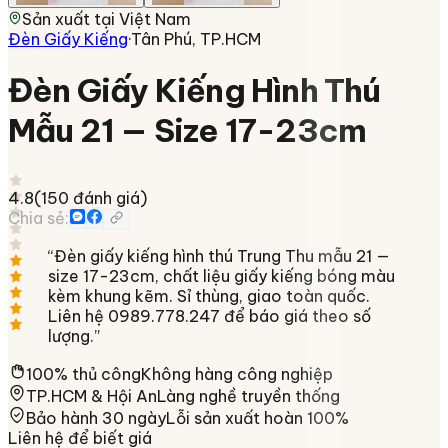
Sản xuất tại
Việt Nam
Đèn Giấy Kiếng
·
Tân Phú, TP.HCM
Đèn Giấy Kiếng Hình Thú
Mẫu 21 — Size 17-23cm
4.8
(
150
đánh giá)
Chia sẻ:
“
Đèn giấy kiếng hình thú Trung Thu mẫu 21 —
size 17-23cm, chất liệu giấy kiếng bóng màu
kèm khung kẽm. Sỉ thùng, giao toàn quốc.
Liên hệ 0989.778.247 để báo giá theo số
lượng.
”
100% thủ công
Không hàng công nghiệp
TP.HCM & Hội An
Làng nghề truyền thống
Bảo hành 30 ngày
Lỗi sản xuất hoàn 100%
Liên hệ để biết giá