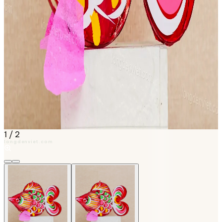
1
/
2
longdenviet.com