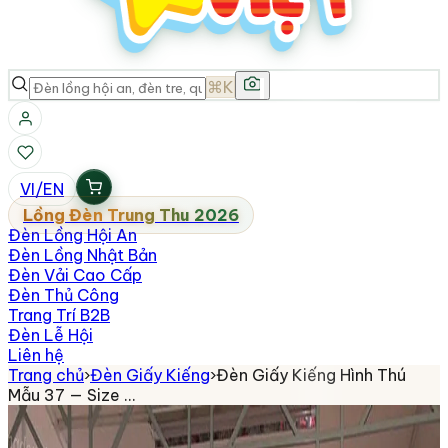
⌘K
VI
/
EN
Lồng Đèn Trung Thu 2026
Đèn Lồng Hội An
Đèn Lồng Nhật Bản
Đèn Vải Cao Cấp
Đèn Thủ Công
Trang Trí B2B
Đèn Lễ Hội
Liên hệ
Trang chủ
›
Đèn Giấy Kiếng
›
Đèn Giấy Kiếng Hình Thú
Mẫu 37 — Size …