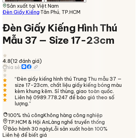
Sản xuất tại
Việt Nam
Đèn Giấy Kiếng
·
Tân Phú, TP.HCM
Đèn Giấy Kiếng Hình Thú
Mẫu 37 — Size 17-23cm
4.8
(
12
đánh giá)
Chia sẻ:
“
Đèn giấy kiếng hình thú Trung Thu mẫu 37 —
size 17-23cm, chất liệu giấy kiếng bóng màu
kèm khung kẽm. Sỉ thùng, giao toàn quốc.
Liên hệ 0989.778.247 để báo giá theo số
lượng.
”
100% thủ công
Không hàng công nghiệp
TP.HCM & Hội An
Làng nghề truyền thống
Bảo hành 30 ngày
Lỗi sản xuất hoàn 100%
Liên hệ để biết giá