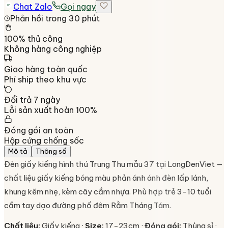
Chat Zalo
Gọi ngay
Phản hồi trong 30 phút
100% thủ công
Không hàng công nghiệp
Giao hàng toàn quốc
Phí ship theo khu vực
Đổi trả 7 ngày
Lỗi sản xuất hoàn 100%
Đóng gói an toàn
Hộp cứng chống sốc
Mô tả
Thông số
Đèn giấy kiếng hình thú Trung Thu mẫu 37 tại LongDenViet —
chất liệu giấy kiếng bóng màu phản ánh ánh đèn lấp lánh,
khung kẽm nhẹ, kèm cây cầm nhựa. Phù hợp trẻ 3-10 tuổi
cầm tay dạo đường phố đêm Rằm Tháng Tám.
Chất liệu:
Giấy kiếng ·
Size:
17-23cm ·
Đóng gói:
Thùng sỉ ·