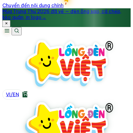
Chuyển đến nội dung chính
Mùa Trung Thu 2026 đã về — đèn ông sao, cá chép,
kéo quân, in logo
→
VI
/
EN