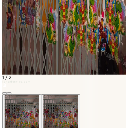
1
/
2
longdenviet.com