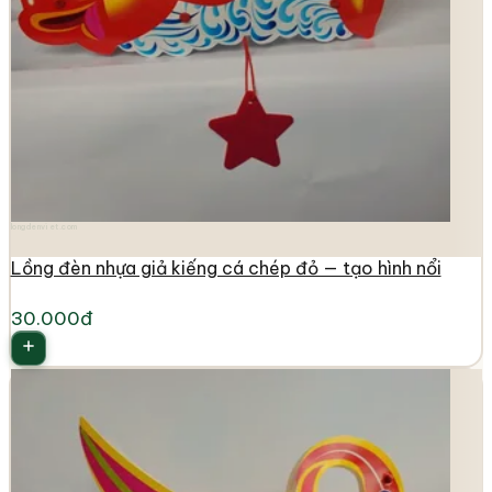
longdenviet.com
Lồng đèn nhựa giả kiếng cá chép đỏ — tạo hình nổi
30.000đ