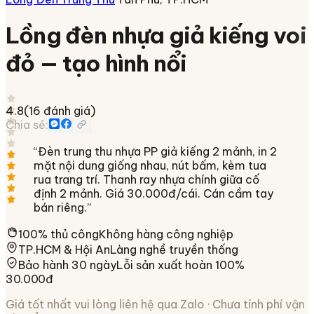
Lồng đèn nhựa giả kiếng voi
đỏ — tạo hình nổi
4.8
(
16
đánh giá)
Chia sẻ:
“
Đèn trung thu nhựa PP giả kiếng 2 mảnh, in 2
mặt nội dung giống nhau, nút bấm, kèm tua
rua trang trí. Thanh ray nhựa chính giữa cố
định 2 mảnh. Giá 30.000đ/cái. Cán cầm tay
bán riêng.
”
100% thủ công
Không hàng công nghiệp
TP.HCM & Hội An
Làng nghề truyền thống
Bảo hành 30 ngày
Lỗi sản xuất hoàn 100%
30.000đ
Giá tốt nhất vui lòng liên hệ qua Zalo · Chưa tính phí vận