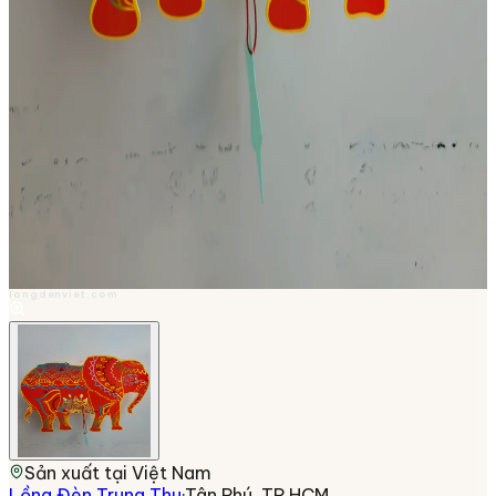
longdenviet.com
Sản xuất tại
Việt Nam
Lồng Đèn Trung Thu
·
Tân Phú, TP.HCM