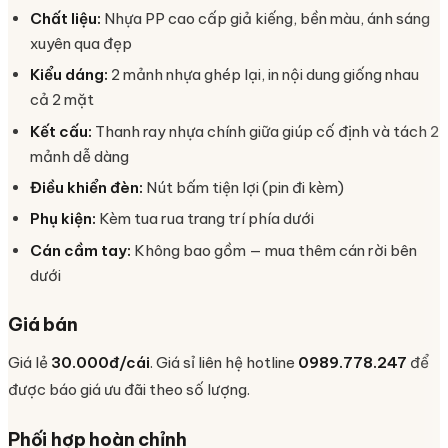
Chất liệu:
Nhựa PP cao cấp giả kiếng, bền màu, ánh sáng
xuyên qua đẹp
Kiểu dáng:
2 mảnh nhựa ghép lại, in nội dung giống nhau
cả 2 mặt
Kết cấu:
Thanh ray nhựa chính giữa giúp cố định và tách 2
mảnh dễ dàng
Điều khiển đèn:
Nút bấm tiện lợi (pin đi kèm)
Phụ kiện:
Kèm tua rua trang trí phía dưới
Cán cầm tay:
Không bao gồm — mua thêm cán rời bên
dưới
Giá bán
Giá lẻ
30.000đ/cái
. Giá sỉ liên hệ hotline
0989.778.247
để
được báo giá ưu đãi theo số lượng.
Phối hợp hoàn chỉnh