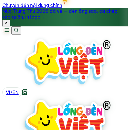
Chuyển đến nội dung chính
Mùa Trung Thu 2026 đã về — đèn ông sao, cá chép,
kéo quân, in logo
→
VI
/
EN