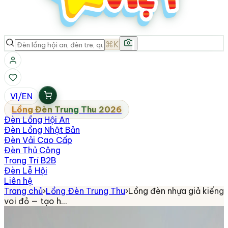
⌘K
VI
/
EN
Lồng Đèn Trung Thu 2026
Đèn Lồng Hội An
Đèn Lồng Nhật Bản
Đèn Vải Cao Cấp
Đèn Thủ Công
Trang Trí B2B
Đèn Lễ Hội
Liên hệ
Trang chủ
›
Lồng Đèn Trung Thu
›
Lồng đèn nhựa giả kiếng
voi đỏ — tạo h…