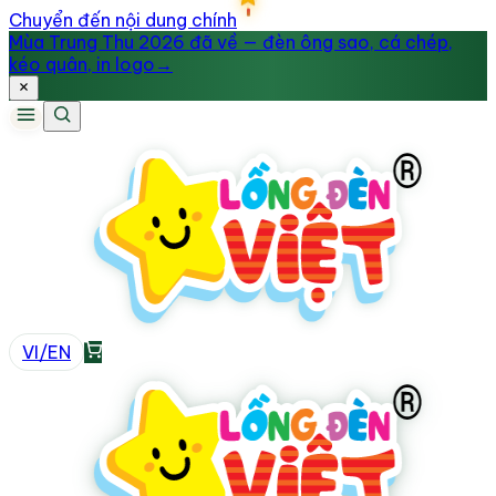
Chuyển đến nội dung chính
Mùa Trung Thu 2026 đã về — đèn ông sao, cá chép,
kéo quân, in logo
→
VI
/
EN