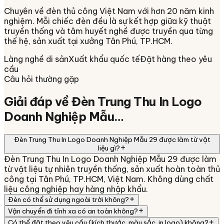
Chuyên về
đèn thủ công Việt Nam
với hơn 20 năm kinh
nghiệm. Mỗi chiếc đèn đều là sự kết hợp giữa kỹ thuật
truyền thống và tâm huyết nghề được truyền qua từng
thế hệ, sản xuất tại xưởng
Tân Phú, TP.HCM
.
Làng nghề di sản
Xuất khẩu quốc tế
Đặt hàng theo yêu
cầu
Câu hỏi thường gặp
Giải đáp về
Đèn Trung Thu In Logo
Doanh Nghiệp Mẫu…
Đèn Trung Thu In Logo Doanh Nghiệp Mẫu 29 được làm từ vật
liệu gì?
Đèn Trung Thu In Logo Doanh Nghiệp Mẫu 29 được làm
từ vật liệu tự nhiên truyền thống, sản xuất hoàn toàn thủ
công tại Tân Phú, TP.HCM, Việt Nam. Không dùng chất
liệu công nghiệp hay hàng nhập khẩu.
Đèn có thể sử dụng ngoài trời không?
Vận chuyển đi tỉnh xa có an toàn không?
Có thể đặt theo yêu cầu (kích thước, màu sắc, in logo) không?