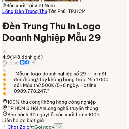
Sản xuất tại
Việt Nam
Lồng Đèn Trung Thu
·
Tân Phú, TP.HCM
Đèn Trung Thu In Logo
Doanh Nghiệp Mẫu 29
4.9
(
148
đánh giá)
Chia sẻ:
“
Mẫu in logo doanh nghiệp số 29 — in mặt
đèn/hông/đáy không bong tróc. Min 1.000
cái. Mẫu thử 500K/5-6 ngày. Hotline
0989.778.247.
”
100% thủ công
Không hàng công nghiệp
TP.HCM & Hội An
Làng nghề truyền thống
Bảo hành 30 ngày
Lỗi sản xuất hoàn 100%
Liên hệ để biết giá
Chat Zalo
Gọi ngay