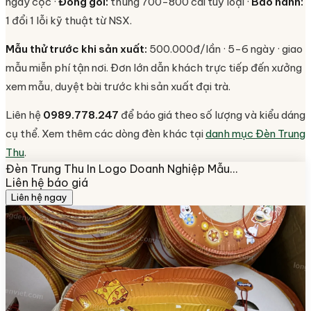
ngày cọc ·
Đóng gói:
thùng 700-800 cái tuỳ loại ·
Bảo hành:
1 đổi 1 lỗi kỹ thuật từ NSX.
Mẫu thử trước khi sản xuất:
500.000đ/lần · 5-6 ngày · giao
mẫu miễn phí tận nơi. Đơn lớn dẫn khách trực tiếp đến xưởng
xem mẫu, duyệt bài trước khi sản xuất đại trà.
Liên hệ
0989.778.247
để báo giá theo số lượng và kiểu dáng
cụ thể. Xem thêm các dòng đèn khác tại
danh mục Đèn Trung
Thu
.
Đèn Trung Thu In Logo Doanh Nghiệp Mẫu…
Liên hệ báo giá
Liên hệ ngay