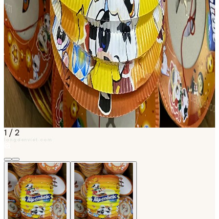
1
/
2
longdenviet.com