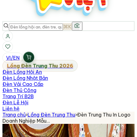
⌘K
VI
/
EN
Lồng Đèn Trung Thu 2026
Đèn Lồng Hội An
Đèn Lồng Nhật Bản
Đèn Vải Cao Cấp
Đèn Thủ Công
Trang Trí B2B
Đèn Lễ Hội
Liên hệ
Trang chủ
›
Lồng Đèn Trung Thu
›
Đèn Trung Thu In Logo
Doanh Nghiệp Mẫu…