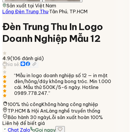
Sản xuất tại
Việt Nam
Lồng Đèn Trung Thu
·
Tân Phú, TP.HCM
Đèn Trung Thu In Logo
Doanh Nghiệp Mẫu 12
4.9
(
106
đánh giá)
Chia sẻ:
“
Mẫu in logo doanh nghiệp số 12 — in mặt
đèn/hông/đáy không bong tróc. Min 1.000
cái. Mẫu thử 500K/5-6 ngày. Hotline
0989.778.247.
”
100% thủ công
Không hàng công nghiệp
TP.HCM & Hội An
Làng nghề truyền thống
Bảo hành 30 ngày
Lỗi sản xuất hoàn 100%
Liên hệ để biết giá
Chat Zalo
Gọi ngay