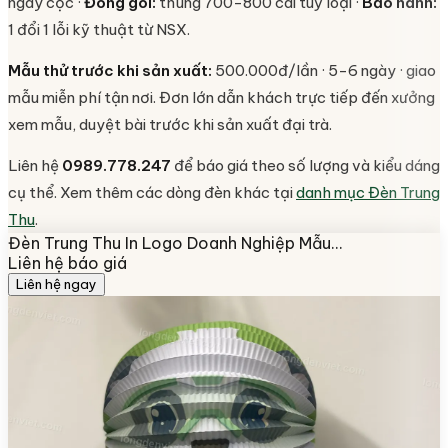
ngày cọc ·
Đóng gói:
thùng 700-800 cái tuỳ loại ·
Bảo hành:
1 đổi 1 lỗi kỹ thuật từ NSX.
Mẫu thử trước khi sản xuất:
500.000đ/lần · 5-6 ngày · giao
mẫu miễn phí tận nơi. Đơn lớn dẫn khách trực tiếp đến xưởng
xem mẫu, duyệt bài trước khi sản xuất đại trà.
Liên hệ
0989.778.247
để báo giá theo số lượng và kiểu dáng
cụ thể. Xem thêm các dòng đèn khác tại
danh mục Đèn Trung
Thu
.
Đèn Trung Thu In Logo Doanh Nghiệp Mẫu…
Liên hệ báo giá
Liên hệ ngay