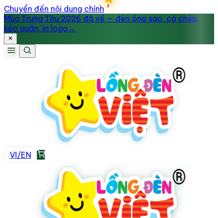
Chuyển đến nội dung chính
Mùa Trung Thu 2026 đã về — đèn ông sao, cá chép,
kéo quân, in logo
→
VI
/
EN