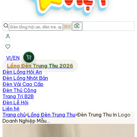
⌘K
VI
/
EN
Lồng Đèn Trung Thu 2026
Đèn Lồng Hội An
Đèn Lồng Nhật Bản
Đèn Vải Cao Cấp
Đèn Thủ Công
Trang Trí B2B
Đèn Lễ Hội
Liên hệ
Trang chủ
›
Lồng Đèn Trung Thu
›
Đèn Trung Thu In Logo
Doanh Nghiệp Mẫu…