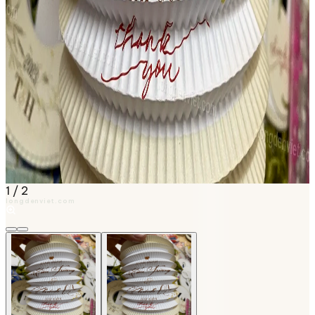
1
/
2
longdenviet.com