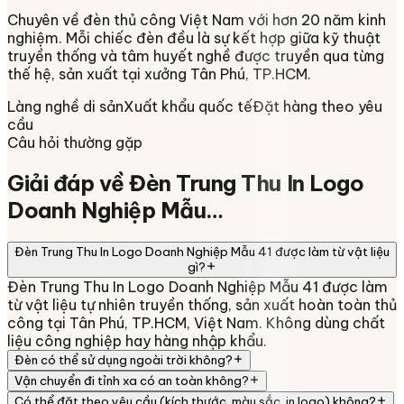
Chuyên về
đèn thủ công Việt Nam
với hơn 20 năm kinh
nghiệm. Mỗi chiếc đèn đều là sự kết hợp giữa kỹ thuật
truyền thống và tâm huyết nghề được truyền qua từng
thế hệ, sản xuất tại xưởng
Tân Phú, TP.HCM
.
Làng nghề di sản
Xuất khẩu quốc tế
Đặt hàng theo yêu
cầu
Câu hỏi thường gặp
Giải đáp về
Đèn Trung Thu In Logo
Doanh Nghiệp Mẫu…
Đèn Trung Thu In Logo Doanh Nghiệp Mẫu 41 được làm từ vật liệu
gì?
Đèn Trung Thu In Logo Doanh Nghiệp Mẫu 41 được làm
từ vật liệu tự nhiên truyền thống, sản xuất hoàn toàn thủ
công tại Tân Phú, TP.HCM, Việt Nam. Không dùng chất
liệu công nghiệp hay hàng nhập khẩu.
Đèn có thể sử dụng ngoài trời không?
Vận chuyển đi tỉnh xa có an toàn không?
Có thể đặt theo yêu cầu (kích thước, màu sắc, in logo) không?