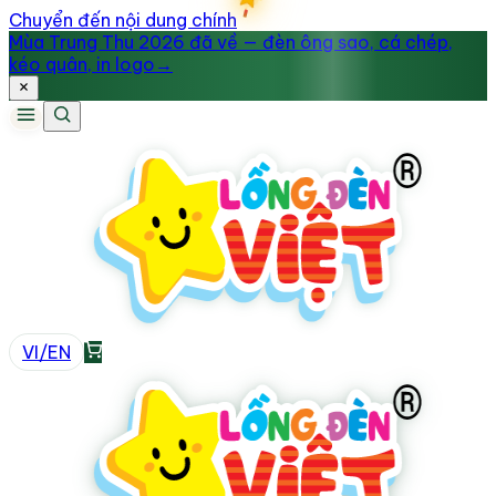
Chuyển đến nội dung chính
Mùa Trung Thu 2026 đã về — đèn ông sao, cá chép,
kéo quân, in logo
→
VI
/
EN