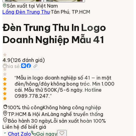
Sản xuất tại
Việt Nam
Lồng Đèn Trung Thu
·
Tân Phú, TP.HCM
Đèn Trung Thu In Logo
Doanh Nghiệp Mẫu 41
4.9
(
126
đánh giá)
Chia sẻ:
“
Mẫu in logo doanh nghiệp số 41 — in mặt
đèn/hông/đáy không bong tróc. Min 1.000
cái. Mẫu thử 500K/5-6 ngày. Hotline
0989.778.247.
”
100% thủ công
Không hàng công nghiệp
TP.HCM & Hội An
Làng nghề truyền thống
Bảo hành 30 ngày
Lỗi sản xuất hoàn 100%
Liên hệ để biết giá
Chat Zalo
Gọi ngay