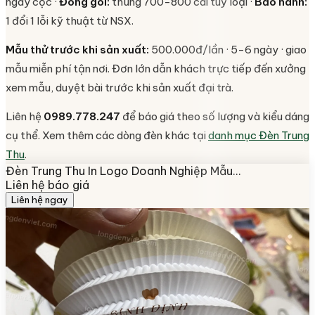
ngày cọc ·
Đóng gói:
thùng 700-800 cái tuỳ loại ·
Bảo hành:
1 đổi 1 lỗi kỹ thuật từ NSX.
Mẫu thử trước khi sản xuất:
500.000đ/lần · 5-6 ngày · giao
mẫu miễn phí tận nơi. Đơn lớn dẫn khách trực tiếp đến xưởng
xem mẫu, duyệt bài trước khi sản xuất đại trà.
Liên hệ
0989.778.247
để báo giá theo số lượng và kiểu dáng
cụ thể. Xem thêm các dòng đèn khác tại
danh mục Đèn Trung
Thu
.
Đèn Trung Thu In Logo Doanh Nghiệp Mẫu…
Liên hệ báo giá
Liên hệ ngay