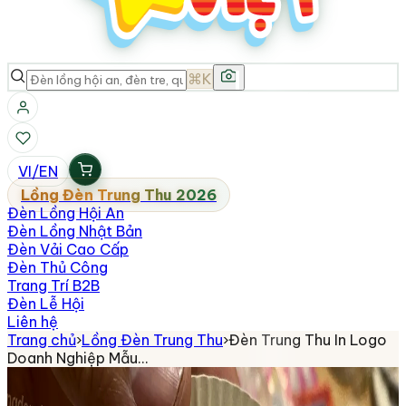
⌘K
VI
/
EN
Lồng Đèn Trung Thu 2026
Đèn Lồng Hội An
Đèn Lồng Nhật Bản
Đèn Vải Cao Cấp
Đèn Thủ Công
Trang Trí B2B
Đèn Lễ Hội
Liên hệ
Trang chủ
›
Lồng Đèn Trung Thu
›
Đèn Trung Thu In Logo
Doanh Nghiệp Mẫu…