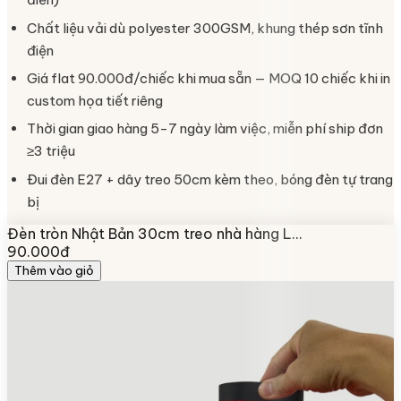
Chất liệu vải dù polyester 300GSM, khung thép sơn tĩnh
điện
Giá flat 90.000đ/chiếc khi mua sẵn — MOQ 10 chiếc khi in
custom họa tiết riêng
Thời gian giao hàng 5-7 ngày làm việc, miễn phí ship đơn
≥3 triệu
Đui đèn E27 + dây treo 50cm kèm theo, bóng đèn tự trang
bị
Đèn tròn Nhật Bản 30cm treo nhà hàng L…
90.000đ
Thêm vào giỏ