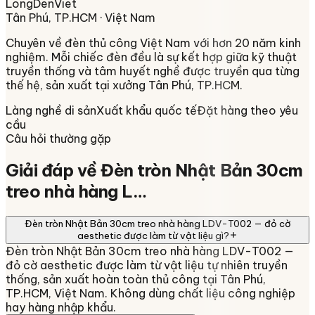
LongDenViet
Tân Phú, TP.HCM
· Việt Nam
Chuyên về
đèn thủ công Việt Nam
với hơn 20 năm kinh
nghiệm. Mỗi chiếc đèn đều là sự kết hợp giữa kỹ thuật
truyền thống và tâm huyết nghề được truyền qua từng
thế hệ, sản xuất tại xưởng
Tân Phú, TP.HCM
.
Làng nghề di sản
Xuất khẩu quốc tế
Đặt hàng theo yêu
cầu
Câu hỏi thường gặp
Giải đáp về
Đèn tròn Nhật Bản 30cm
treo nhà hàng L…
Đèn tròn Nhật Bản 30cm treo nhà hàng LDV-T002 — đỏ cờ
aesthetic được làm từ vật liệu gì?
Đèn tròn Nhật Bản 30cm treo nhà hàng LDV-T002 —
đỏ cờ aesthetic được làm từ vật liệu tự nhiên truyền
thống, sản xuất hoàn toàn thủ công tại Tân Phú,
TP.HCM, Việt Nam. Không dùng chất liệu công nghiệp
hay hàng nhập khẩu.