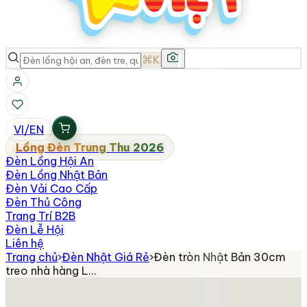
⌘K
VI
/
EN
Lồng Đèn Trung Thu 2026
Đèn Lồng Hội An
Đèn Lồng Nhật Bản
Đèn Vải Cao Cấp
Đèn Thủ Công
Trang Trí B2B
Đèn Lễ Hội
Liên hệ
Trang chủ
›
Đèn Nhật Giá Rẻ
›
Đèn tròn Nhật Bản 30cm
treo nhà hàng L…