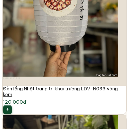
longdenviet.com
Đèn lồng Nhật trang trí khai trương LDV-N033 vàng
kem
120.000đ