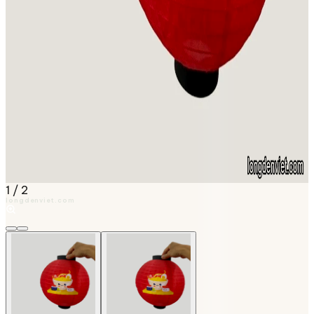
1
/
2
longdenviet.com