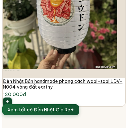
longdenviet.com
Đèn Nhật Bản handmade phong cách wabi-sabi LDV-
N004 vàng đất earthy
120.000đ
Xem tất cả
Đèn Nhật Giá Rẻ