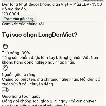
Đèn lồng Nhật decor không gian Việt — Mẫu LDV-N300
đỏ rực ấm áp
120.000đ
Thêm vào giỏ hàng
Cam kết của chúng tôi
Tại sao chọn
LongDenViet
?
Thủ công 100%
Từng sản phẩm được làm tay bởi nghệ nhân Việt Nam,
không hàng công nghiệp hay nhập khẩu.
Nguồn gốc rõ ràng
Chúng tôi biết tên, địa chỉ từng nghệ nhân. Mỗi đèn có
xuất xứ và câu chuyện riêng.
Giao hàng toàn quốc
Đóng gói chống sốc, giao 2–5 ngày. Phí vận chuyển
tính theo biểu giá đơn vị vận chuyển.