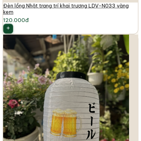
Đèn lồng Nhật trang trí khai trương LDV-N033 vàng
kem
120.000đ