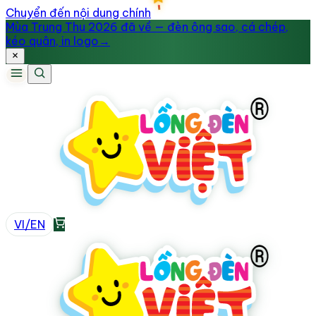
Chuyển đến nội dung chính
Mùa Trung Thu 2026 đã về — đèn ông sao, cá chép,
kéo quân, in logo
→
VI
/
EN