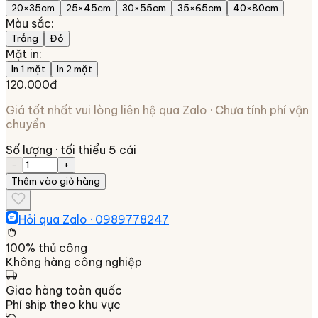
20×35cm
25×45cm
30×55cm
35×65cm
40×80cm
Màu sắc
:
Trắng
Đỏ
Mặt in
:
In 1 mặt
In 2 mặt
120.000đ
Giá tốt nhất vui lòng liên hệ qua Zalo · Chưa tính phí vận
chuyển
Số lượng
· tối thiểu 5 cái
−
+
Thêm vào giỏ hàng
Hỏi qua Zalo ·
0989778247
100% thủ công
Không hàng công nghiệp
Giao hàng toàn quốc
Phí ship theo khu vực