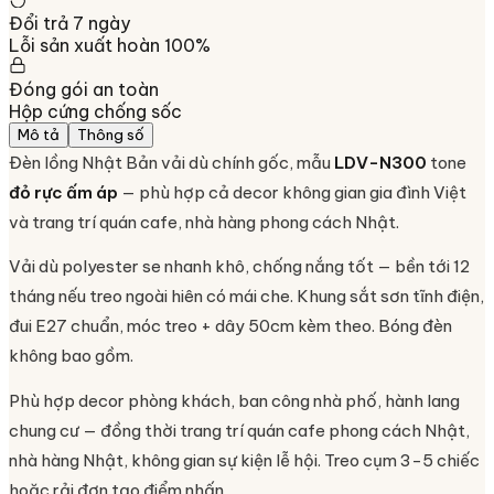
Đổi trả 7 ngày
Lỗi sản xuất hoàn 100%
Đóng gói an toàn
Hộp cứng chống sốc
Mô tả
Thông số
Đèn lồng Nhật Bản vải dù chính gốc, mẫu
LDV-N300
tone
đỏ rực ấm áp
— phù hợp cả decor không gian gia đình Việt
và trang trí quán cafe, nhà hàng phong cách Nhật.
Vải dù polyester se nhanh khô, chống nắng tốt — bền tới 12
tháng nếu treo ngoài hiên có mái che. Khung sắt sơn tĩnh điện,
đui E27 chuẩn, móc treo + dây 50cm kèm theo. Bóng đèn
không bao gồm.
Phù hợp decor phòng khách, ban công nhà phố, hành lang
chung cư — đồng thời trang trí quán cafe phong cách Nhật,
nhà hàng Nhật, không gian sự kiện lễ hội. Treo cụm 3-5 chiếc
hoặc rải đơn tạo điểm nhấn.