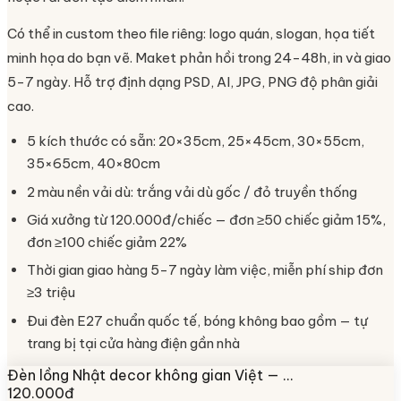
Có thể in custom theo file riêng: logo quán, slogan, họa tiết
minh họa do bạn vẽ. Maket phản hồi trong 24-48h, in và giao
5-7 ngày. Hỗ trợ định dạng PSD, AI, JPG, PNG độ phân giải
cao.
5 kích thước có sẵn: 20×35cm, 25×45cm, 30×55cm,
35×65cm, 40×80cm
2 màu nền vải dù: trắng vải dù gốc / đỏ truyền thống
Giá xưởng từ 120.000đ/chiếc — đơn ≥50 chiếc giảm 15%,
đơn ≥100 chiếc giảm 22%
Thời gian giao hàng 5-7 ngày làm việc, miễn phí ship đơn
≥3 triệu
Đui đèn E27 chuẩn quốc tế, bóng không bao gồm — tự
trang bị tại cửa hàng điện gần nhà
Đèn lồng Nhật decor không gian Việt — …
120.000đ