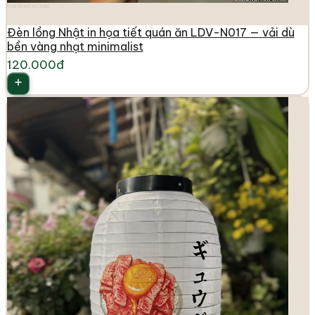
longdenviet.com
Đèn lồng Nhật in họa tiết quán ăn LDV-N017 — vải dù
bền vàng nhạt minimalist
120.000đ