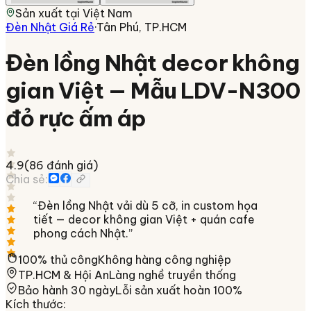
Sản xuất tại
Việt Nam
Đèn Nhật Giá Rẻ
·
Tân Phú, TP.HCM
Đèn lồng Nhật decor không
gian Việt — Mẫu LDV-N300
đỏ rực ấm áp
4.9
(
86
đánh giá)
Chia sẻ:
“
Đèn lồng Nhật vải dù 5 cỡ, in custom họa
tiết — decor không gian Việt + quán cafe
phong cách Nhật.
”
100% thủ công
Không hàng công nghiệp
TP.HCM & Hội An
Làng nghề truyền thống
Bảo hành 30 ngày
Lỗi sản xuất hoàn 100%
Kích thước
: