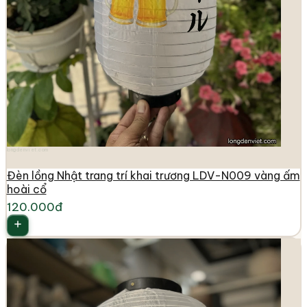
longdenviet.com
Đèn lồng Nhật trang trí khai trương LDV-N009 vàng ấm
hoài cổ
120.000đ