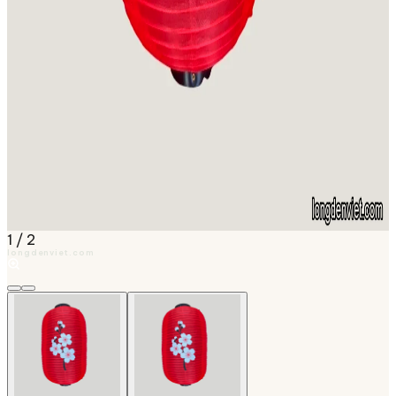
1
/
2
longdenviet.com