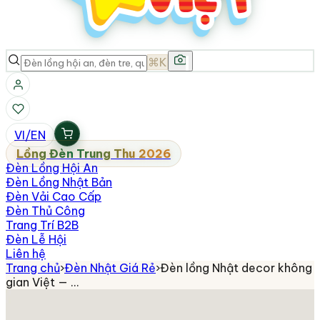
⌘K
VI
/
EN
Lồng Đèn Trung Thu 2026
Đèn Lồng Hội An
Đèn Lồng Nhật Bản
Đèn Vải Cao Cấp
Đèn Thủ Công
Trang Trí B2B
Đèn Lễ Hội
Liên hệ
Trang chủ
›
Đèn Nhật Giá Rẻ
›
Đèn lồng Nhật decor không
gian Việt — …