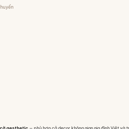
 chuyển
 cờ aesthetic
— phù hợp cả decor không gian gia đình Việt và t