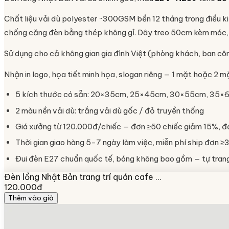
Chất liệu vải dù polyester ~300GSM bền 12 tháng trong điều ki
chống căng đèn bằng thép không gỉ. Dây treo 50cm kèm móc, 
Sử dụng cho cả không gian gia đình Việt (phòng khách, ban cô
Nhận in logo, họa tiết minh họa, slogan riêng — 1 mặt hoặc 2 m
5 kích thước có sẵn: 20×35cm, 25×45cm, 30×55cm, 35
2 màu nền vải dù: trắng vải dù gốc / đỏ truyền thống
Giá xưởng từ 120.000đ/chiếc — đơn ≥50 chiếc giảm 15%, đ
Thời gian giao hàng 5-7 ngày làm việc, miễn phí ship đơn ≥3
Đui đèn E27 chuẩn quốc tế, bóng không bao gồm — tự trang 
Đèn lồng Nhật Bản trang trí quán cafe …
120.000đ
Thêm vào giỏ