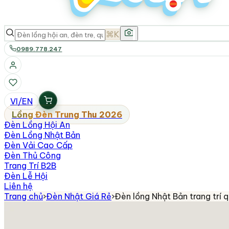
⌘K
0989.778.247
VI
/
EN
Lồng Đèn Trung Thu 2026
Đèn Lồng Hội An
Đèn Lồng Nhật Bản
Đèn Vải Cao Cấp
Đèn Thủ Công
Trang Trí B2B
Đèn Lễ Hội
Liên hệ
Trang chủ
›
Đèn Nhật Giá Rẻ
›
Đèn lồng Nhật Bản trang trí 