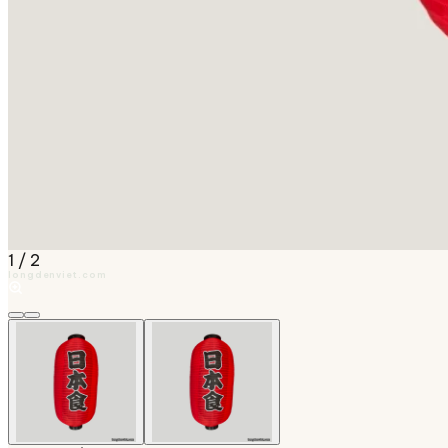
1
/
2
longdenviet.com