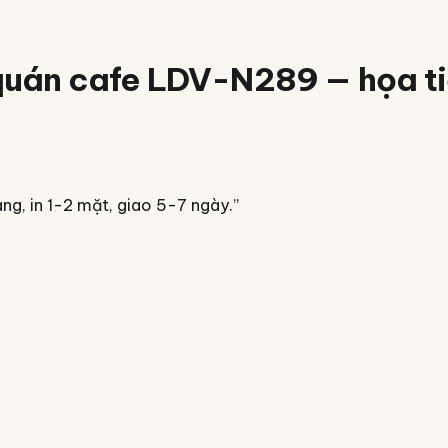
 quán cafe LDV-N289 — họa ti
áng, in 1-2 mặt, giao 5-7 ngày.
”