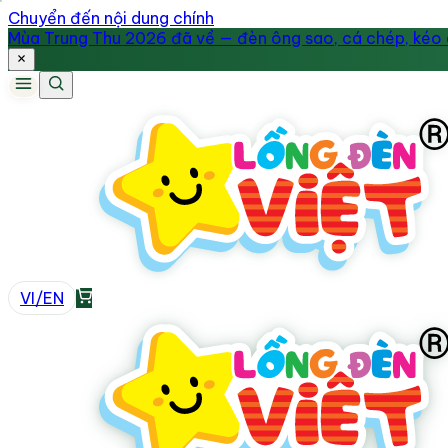
Chuyển đến nội dung chính
Mùa Trung Thu 2026 đã về — đèn ông sao, cá chép, kéo q
VI
/
EN