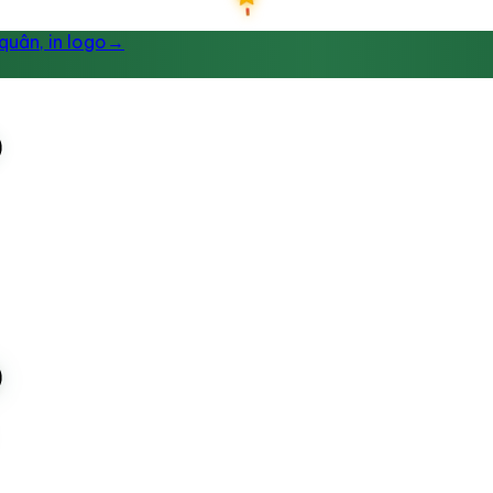
uân, in logo
→