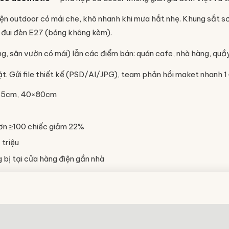
ện outdoor có mái che, khô nhanh khi mưa hắt nhẹ. Khung sắt sơ
đui đèn E27 (bóng không kèm).
ng, sân vườn có mái) lẫn các điểm bán: quán cafe, nhà hàng, qu
ặt. Gửi file thiết kế (PSD/AI/JPG), team phản hồi maket nhanh 1
×65cm, 40×80cm
ơn ≥100 chiếc giảm 22%
 triệu
bị tại cửa hàng điện gần nhà