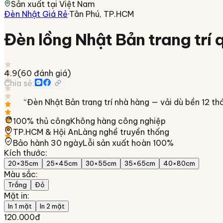
Sản xuất tại
Việt Nam
Đèn Nhật Giá Rẻ
·
Tân Phú, TP.HCM
Đèn lồng Nhật Bản trang trí
4.9
(
60
đánh giá)
Chia sẻ:
“
Đèn Nhật Bản trang trí nhà hàng — vải dù bền 12 th
100% thủ công
Không hàng công nghiệp
TP.HCM & Hội An
Làng nghề truyền thống
Bảo hành 30 ngày
Lỗi sản xuất hoàn 100%
Kích thước
:
20×35cm
25×45cm
30×55cm
35×65cm
40×80cm
Màu sắc
:
Trắng
Đỏ
Mặt in
:
In 1 mặt
In 2 mặt
120.000đ