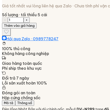
Giá tốt nhất vui lòng liên hệ qua Zalo · Chưa tính phí vận
Số lượng
· tối thiểu 5 cái
−
+
Thêm vào giỏ hàng
Hỏi qua Zalo ·
0989778247
100% thủ công
Không hàng công nghiệp
Giao hàng toàn quốc
Phí ship theo khu vực
Đổi trả 7 ngày
Lỗi sản xuất hoàn 100%
Đóng gói an toàn
Hộp cứng chống sốc
Mô tả
Thông số
Đèn lồng Nhật Bản vải dù chính gốc, mẫu
LDV-N289
tone
đỏ