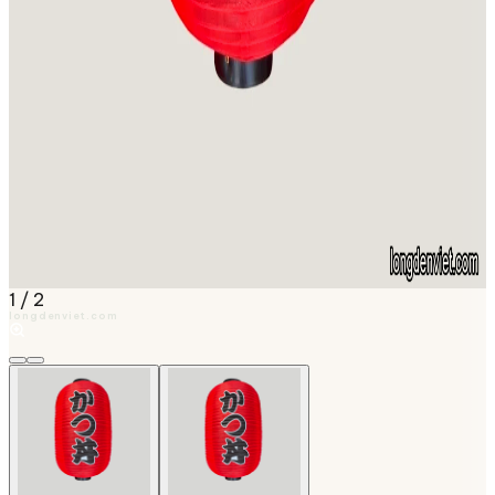
1
/
2
longdenviet.com