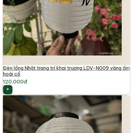
longdenviet.com
Đèn lồng Nhật trang trí khai trương LDV-N009 vàng ấm
hoài cổ
120.000đ