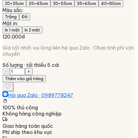
20×35cm
25×45cm
30×55cm
35×65cm
40×80cm
Màu sắc
:
Trắng
Đỏ
Mặt in
:
In 1 mặt
In 2 mặt
120.000đ
Giá tốt nhất vui lòng liên hệ qua Zalo · Chưa tính phí vận
chuyển
Số lượng
· tối thiểu 5 cái
−
+
Thêm vào giỏ hàng
Hỏi qua Zalo ·
0989778247
100% thủ công
Không hàng công nghiệp
Giao hàng toàn quốc
Phí ship theo khu vực