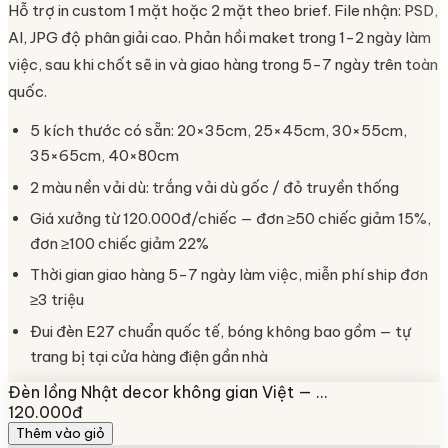
Hỗ trợ in custom 1 mặt hoặc 2 mặt theo brief. File nhận: PSD,
AI, JPG độ phân giải cao. Phản hồi maket trong 1-2 ngày làm
việc, sau khi chốt sẽ in và giao hàng trong 5-7 ngày trên toàn
quốc.
5 kích thước có sẵn: 20×35cm, 25×45cm, 30×55cm,
35×65cm, 40×80cm
2 màu nền vải dù: trắng vải dù gốc / đỏ truyền thống
Giá xưởng từ 120.000đ/chiếc — đơn ≥50 chiếc giảm 15%,
đơn ≥100 chiếc giảm 22%
Thời gian giao hàng 5-7 ngày làm việc, miễn phí ship đơn
≥3 triệu
Đui đèn E27 chuẩn quốc tế, bóng không bao gồm — tự
trang bị tại cửa hàng điện gần nhà
Đèn lồng Nhật decor không gian Việt — …
120.000đ
Thêm vào giỏ