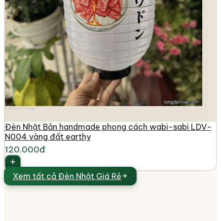
longdenviet.com
Đèn Nhật Bản handmade phong cách wabi-sabi LDV-
N004 vàng đất earthy
120.000đ
Xem tất cả
Đèn Nhật Giá Rẻ