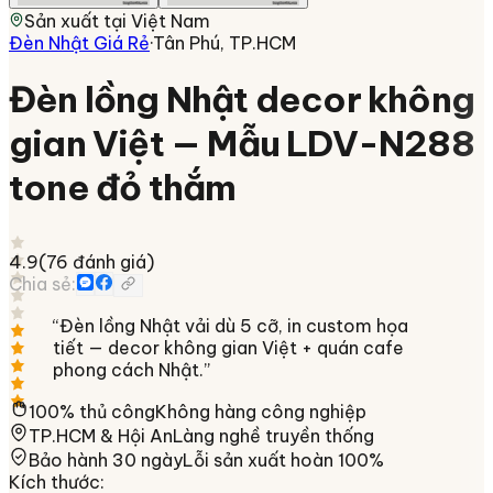
Sản xuất tại
Việt Nam
Đèn Nhật Giá Rẻ
·
Tân Phú, TP.HCM
Đèn lồng Nhật decor không
gian Việt — Mẫu LDV-N288
tone đỏ thắm
4.9
(
76
đánh giá)
Chia sẻ:
“
Đèn lồng Nhật vải dù 5 cỡ, in custom họa
tiết — decor không gian Việt + quán cafe
phong cách Nhật.
”
100% thủ công
Không hàng công nghiệp
TP.HCM & Hội An
Làng nghề truyền thống
Bảo hành 30 ngày
Lỗi sản xuất hoàn 100%
Kích thước
: