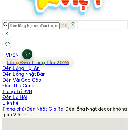
⌘K
VI
/
EN
Lồng Đèn Trung Thu 2026
Đèn Lồng Hội An
Đèn Lồng Nhật Bản
Đèn Vải Cao Cấp
Đèn Thủ Công
Trang Trí B2B
Đèn Lễ Hội
Liên hệ
Trang chủ
›
Đèn Nhật Giá Rẻ
›
Đèn lồng Nhật decor không
gian Việt — …