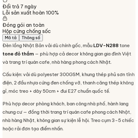
Đổi trả 7 ngày
Lỗi sản xuất hoàn 100%
Đóng gói an toàn
Hộp cứng chống sốc
Mô tả
Thông số
Đèn lồng Nhật Bản vải dù chính gốc, mẫu
LDV-N288
tone
tone đỏ thắm
— phù hợp cả decor không gian gia đình Việt
và trang trí quán cafe, nhà hàng phong cách Nhật.
Cấu kiện: vải dù polyester 300GSM, khung thép phủ sơn tĩnh
điện, 2 đầu nhựa cứng đen chống vỡ, thanh căng thép không
gỉ, móc treo + dây 50cm + đui E27 chuẩn quốc tế.
Phù hợp decor phòng khách, ban công nhà phố, hành lang
chung cư — đồng thời trang trí quán cafe phong cách Nhật,
nhà hàng Nhật, không gian sự kiện lễ hội. Treo cụm 3-5 chiếc
hoặc rải đơn tạo điểm nhấn.