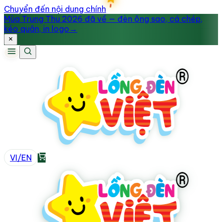
Chuyển đến nội dung chính
Mùa Trung Thu 2026 đã về — đèn ông sao, cá chép,
kéo quân, in logo
→
VI
/
EN