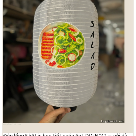
longdenviet.com
Đèn lồng Nhật in họa tiết quán ăn LDV-N017 — vải dù