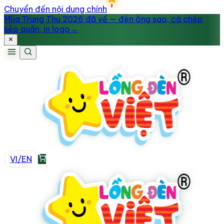
Chuyển đến nội dung chính
Mùa Trung Thu 2026 đã về — đèn ông sao, cá chép,
kéo quân, in logo
→
VI
/
EN