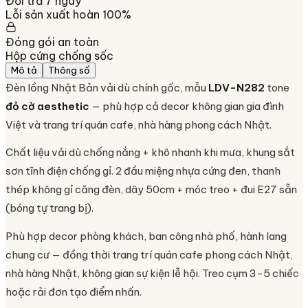
Đổi trả 7 ngày
Lỗi sản xuất hoàn 100%
Đóng gói an toàn
Hộp cứng chống sốc
Mô tả
Thông số
Đèn lồng Nhật Bản vải dù chính gốc, mẫu
LDV-N282
tone
đỏ cờ aesthetic
— phù hợp cả decor không gian gia đình
Việt và trang trí quán cafe, nhà hàng phong cách Nhật.
Chất liệu vải dù chống nắng + khô nhanh khi mưa, khung sắt
sơn tĩnh điện chống gỉ. 2 đầu miệng nhựa cứng đen, thanh
thép không gỉ căng đèn, dây 50cm + móc treo + đui E27 sẵn
(bóng tự trang bị).
Phù hợp decor phòng khách, ban công nhà phố, hành lang
chung cư — đồng thời trang trí quán cafe phong cách Nhật,
nhà hàng Nhật, không gian sự kiện lễ hội. Treo cụm 3-5 chiếc
hoặc rải đơn tạo điểm nhấn.