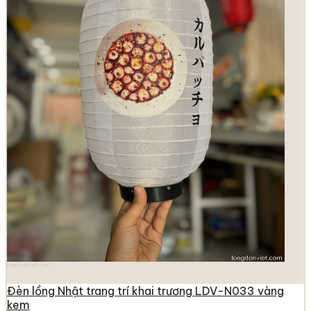
longdenviet.com
Đèn lồng Nhật trang trí khai trương LDV-N033 vàng
kem