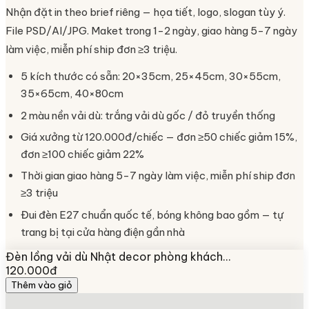
Nhận đặt in theo brief riêng — họa tiết, logo, slogan tùy ý.
File PSD/AI/JPG. Maket trong 1-2 ngày, giao hàng 5-7 ngày
làm việc, miễn phí ship đơn ≥3 triệu.
5 kích thước có sẵn: 20×35cm, 25×45cm, 30×55cm,
35×65cm, 40×80cm
2 màu nền vải dù: trắng vải dù gốc / đỏ truyền thống
Giá xưởng từ 120.000đ/chiếc — đơn ≥50 chiếc giảm 15%,
đơn ≥100 chiếc giảm 22%
Thời gian giao hàng 5-7 ngày làm việc, miễn phí ship đơn
≥3 triệu
Đui đèn E27 chuẩn quốc tế, bóng không bao gồm — tự
trang bị tại cửa hàng điện gần nhà
Đèn lồng vải dù Nhật decor phòng khách…
120.000đ
Thêm vào giỏ