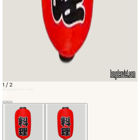
1
/
2
longdenviet.com