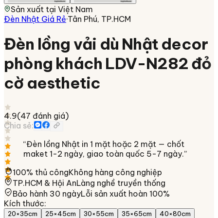
Sản xuất tại
Việt Nam
Đèn Nhật Giá Rẻ
·
Tân Phú, TP.HCM
Đèn lồng vải dù Nhật decor
phòng khách LDV-N282 đỏ
cờ aesthetic
4.9
(
47
đánh giá)
Chia sẻ:
“
Đèn lồng Nhật in 1 mặt hoặc 2 mặt — chốt
maket 1-2 ngày, giao toàn quốc 5-7 ngày.
”
100% thủ công
Không hàng công nghiệp
TP.HCM & Hội An
Làng nghề truyền thống
Bảo hành 30 ngày
Lỗi sản xuất hoàn 100%
Kích thước
:
20×35cm
25×45cm
30×55cm
35×65cm
40×80cm