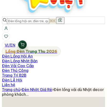
⌘K
VI
/
EN
Lồng Đèn Trung Thu 2026
Đèn Lồng Hội An
Đèn Lồng Nhật Bản
Đèn Vải Cao Cấp
Đèn Thủ Công
Trang Trí B2B
Đèn Lễ Hội
Liên hệ
Trang chủ
›
Đèn Nhật Giá Rẻ
›
Đèn lồng vải dù Nhật decor
phòng khách…