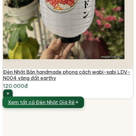
longdenviet.com
Đèn Nhật Bản handmade phong cách wabi-sabi LDV-
N004 vàng đất earthy
120.000đ
Xem tất cả
Đèn Nhật Giá Rẻ