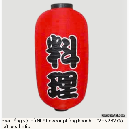
Đèn lồng vải dù Nhật decor phòng khách LDV-N282 đỏ
cờ aesthetic