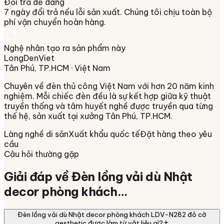
Đổi trả dễ dàng
7 ngày đổi trả nếu lỗi sản xuất. Chúng tôi chịu toàn bộ
phí vận chuyển hoàn hàng.
Nghệ nhân tạo ra sản phẩm này
LongDenViet
Tân Phú, TP.HCM
· Việt Nam
Chuyên về
đèn thủ công Việt Nam
với hơn 20 năm kinh
nghiệm. Mỗi chiếc đèn đều là sự kết hợp giữa kỹ thuật
truyền thống và tâm huyết nghề được truyền qua từng
thế hệ, sản xuất tại xưởng
Tân Phú, TP.HCM
.
Làng nghề di sản
Xuất khẩu quốc tế
Đặt hàng theo yêu
cầu
Câu hỏi thường gặp
Giải đáp về
Đèn lồng vải dù Nhật
decor phòng khách…
Đèn lồng vải dù Nhật decor phòng khách LDV-N282 đỏ cờ
aesthetic được làm từ vật liệu gì?