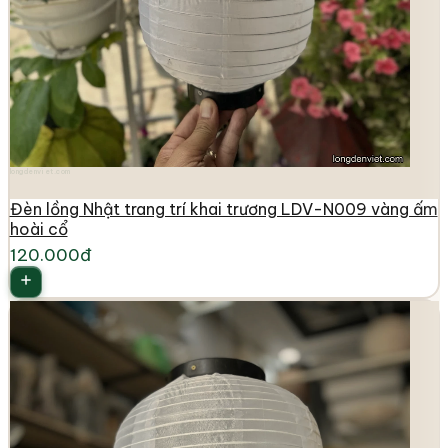
longdenviet.com
Đèn lồng Nhật trang trí khai trương LDV-N009 vàng ấm
hoài cổ
120.000đ