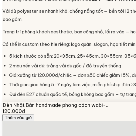
Vải dù polyester se nhanh khô, chống nắng tốt — bền tới 12 th
bao gồm.
Trang trí phòng khách aesthetic, ban công nhỏ, lối ra vào — h
Có thể in custom theo file riêng: logo quán, slogan, họa tiết 
5 kích thước có sẵn: 20×35cm, 25×45cm, 30×55cm, 35
2 màu nền vải dù: trắng vải dù gốc / đỏ truyền thống
Giá xưởng từ 120.000đ/chiếc — đơn ≥50 chiếc giảm 15%, đ
Thời gian giao hàng 5-7 ngày làm việc, miễn phí ship đơn ≥3
Đui đèn E27 chuẩn quốc tế, bóng không bao gồm — tự trang 
Đèn Nhật Bản handmade phong cách wabi-…
120.000đ
Thêm vào giỏ