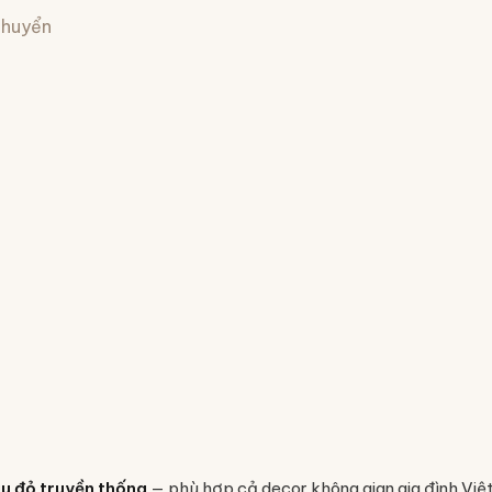
 chuyển
u đỏ truyền thống
— phù hợp cả decor không gian gia đình Việt