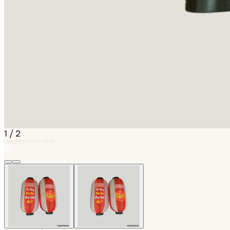
1
/
2
longdenviet.com