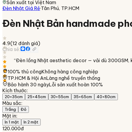
Sản xuất tại
Việt Nam
Đèn Nhật Giá Rẻ
·
Tân Phú, TP.HCM
Đèn Nhật Bản handmade ph
4.9
(
12
đánh giá)
Chia sẻ:
“
Đèn lồng Nhật aesthetic decor — vải dù 300GSM, kh
100% thủ công
Không hàng công nghiệp
TP.HCM & Hội An
Làng nghề truyền thống
Bảo hành 30 ngày
Lỗi sản xuất hoàn 100%
Kích thước
:
20×35cm
25×45cm
30×55cm
35×65cm
40×80cm
Màu sắc
:
Trắng
Đỏ
Mặt in
:
In 1 mặt
In 2 mặt
120.000đ