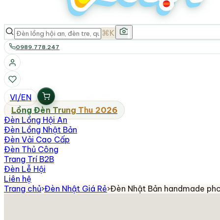
⌘K
0989.778.247
VI
/
EN
Lồng Đèn Trung Thu 2026
Đèn Lồng Hội An
Đèn Lồng Nhật Bản
Đèn Vải Cao Cấp
Đèn Thủ Công
Trang Trí B2B
Đèn Lễ Hội
Liên hệ
Trang chủ
›
Đèn Nhật Giá Rẻ
›
Đèn Nhật Bản handmade ph