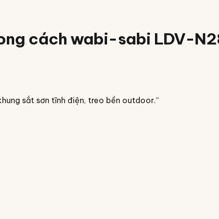
ong cách wabi-sabi LDV-N28
ung sắt sơn tĩnh điện, treo bền outdoor.
”