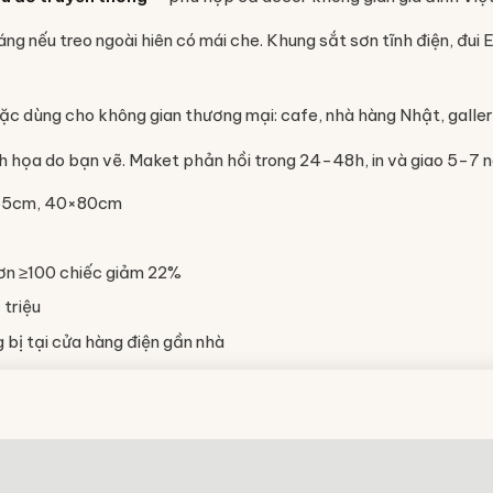
áng nếu treo ngoài hiên có mái che. Khung sắt sơn tĩnh điện, đ
oặc dùng cho không gian thương mại: cafe, nhà hàng Nhật, galler
minh họa do bạn vẽ. Maket phản hồi trong 24-48h, in và giao 5-7 
×65cm, 40×80cm
ơn ≥100 chiếc giảm 22%
 triệu
bị tại cửa hàng điện gần nhà