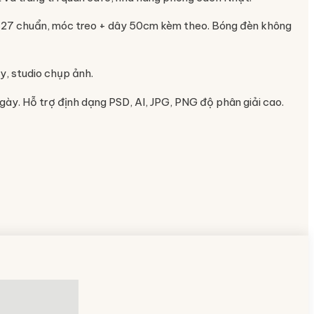
ui E27 chuẩn, móc treo + dây 50cm kèm theo. Bóng đèn không
y, studio chụp ảnh.
ngày. Hỗ trợ định dạng PSD, AI, JPG, PNG độ phân giải cao.