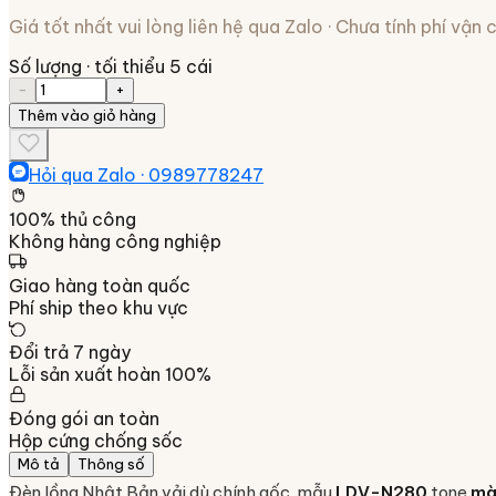
Giá tốt nhất vui lòng liên hệ qua Zalo · Chưa tính phí vận
Số lượng
· tối thiểu 5 cái
−
+
Thêm vào giỏ hàng
Hỏi qua Zalo ·
0989778247
100% thủ công
Không hàng công nghiệp
Giao hàng toàn quốc
Phí ship theo khu vực
Đổi trả 7 ngày
Lỗi sản xuất hoàn 100%
Đóng gói an toàn
Hộp cứng chống sốc
Mô tả
Thông số
Đèn lồng Nhật Bản vải dù chính gốc, mẫu
LDV-N280
tone
mà