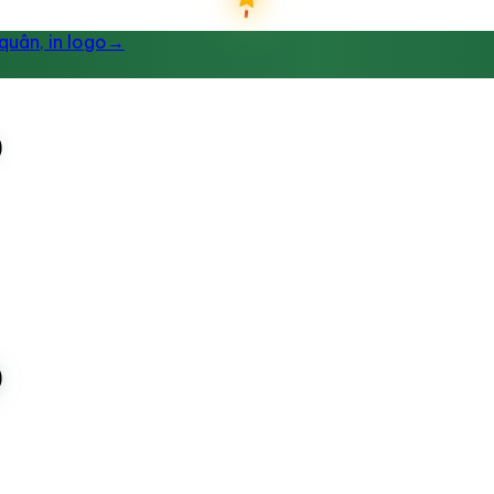
uân, in logo
→