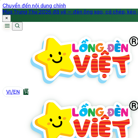
Chuyển đến nội dung chính
Mùa Trung Thu 2026 đã về — đèn ông sao, cá chép, kéo q
VI
/
EN