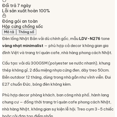
Đổi trả 7 ngày
Lỗi sản xuất hoàn 100%
Đóng gói an toàn
Hộp cứng chống sốc
Mô tả
Thông số
Đèn lồng Nhật Bản vải dù chính gốc, mẫu
LDV-N276
tone
vàng nhạt minimalist
— phù hợp cả decor không gian gia
đình Việt và trang trí quán cafe, nhà hàng phong cách Nhật.
Cấu tạo: vải dù 300GSM (polyester se nước nhanh), khung
thép không gỉ, 2 đầu miệng nhựa cứng đen, dây treo 50cm.
Bền outdoor 12 tháng, dùng trong nhà gần như vĩnh viễn. Đui
E27 chuẩn Đức, bóng đèn không kèm.
Phù hợp decor phòng khách, ban công nhà phố, hành lang
chung cư — đồng thời trang trí quán cafe phong cách Nhật,
nhà hàng Nhật, không gian sự kiện lễ hội. Treo cụm 3-5 chiếc
hoặc rải đơn tạo điểm nhấn.