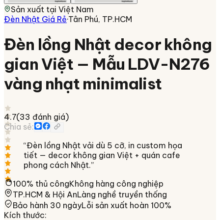
Sản xuất tại
Việt Nam
Đèn Nhật Giá Rẻ
·
Tân Phú, TP.HCM
Đèn lồng Nhật decor không
gian Việt — Mẫu LDV-N276
vàng nhạt minimalist
4.7
(
33
đánh giá)
Chia sẻ:
“
Đèn lồng Nhật vải dù 5 cỡ, in custom họa
tiết — decor không gian Việt + quán cafe
phong cách Nhật.
”
100% thủ công
Không hàng công nghiệp
TP.HCM & Hội An
Làng nghề truyền thống
Bảo hành 30 ngày
Lỗi sản xuất hoàn 100%
Kích thước
: