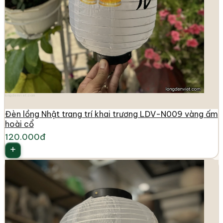
longdenviet.com
Đèn lồng Nhật trang trí khai trương LDV-N009 vàng ấm
hoài cổ
120.000đ