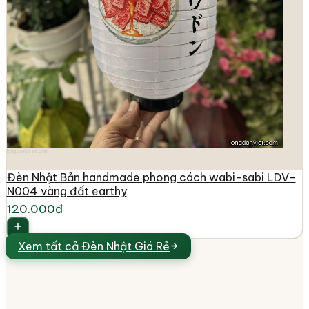
longdenviet.com
Đèn Nhật Bản handmade phong cách wabi-sabi LDV-
N004 vàng đất earthy
120.000đ
Xem tất cả
Đèn Nhật Giá Rẻ