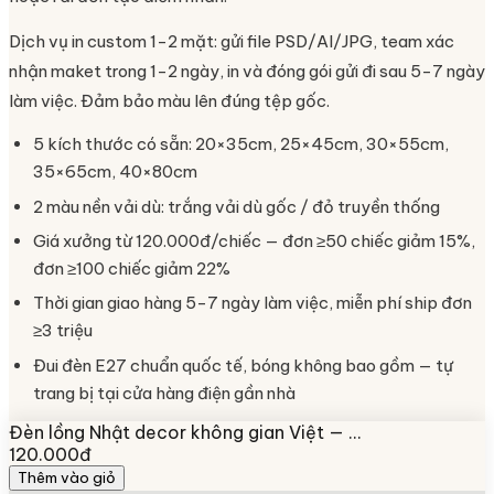
Dịch vụ in custom 1-2 mặt: gửi file PSD/AI/JPG, team xác
nhận maket trong 1-2 ngày, in và đóng gói gửi đi sau 5-7 ngày
làm việc. Đảm bảo màu lên đúng tệp gốc.
5 kích thước có sẵn: 20×35cm, 25×45cm, 30×55cm,
35×65cm, 40×80cm
2 màu nền vải dù: trắng vải dù gốc / đỏ truyền thống
Giá xưởng từ 120.000đ/chiếc — đơn ≥50 chiếc giảm 15%,
đơn ≥100 chiếc giảm 22%
Thời gian giao hàng 5-7 ngày làm việc, miễn phí ship đơn
≥3 triệu
Đui đèn E27 chuẩn quốc tế, bóng không bao gồm — tự
trang bị tại cửa hàng điện gần nhà
Đèn lồng Nhật decor không gian Việt — …
120.000đ
Thêm vào giỏ