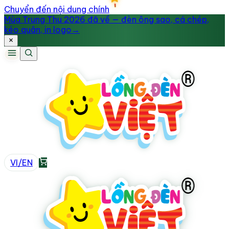
Chuyển đến nội dung chính
Mùa Trung Thu 2026 đã về — đèn ông sao, cá chép,
kéo quân, in logo
→
VI
/
EN