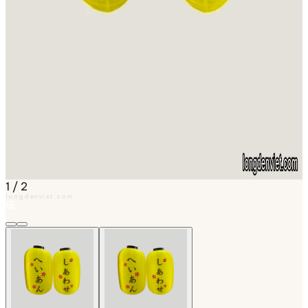
1
/
2
longdenviet.com