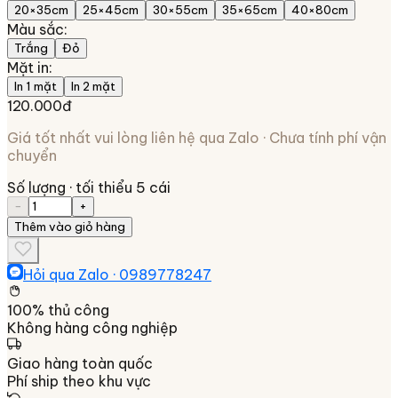
20×35cm
25×45cm
30×55cm
35×65cm
40×80cm
Màu sắc
:
Trắng
Đỏ
Mặt in
:
In 1 mặt
In 2 mặt
120.000đ
Giá tốt nhất vui lòng liên hệ qua Zalo · Chưa tính phí vận
chuyển
Số lượng
· tối thiểu 5 cái
−
+
Thêm vào giỏ hàng
Hỏi qua Zalo ·
0989778247
100% thủ công
Không hàng công nghiệp
Giao hàng toàn quốc
Phí ship theo khu vực