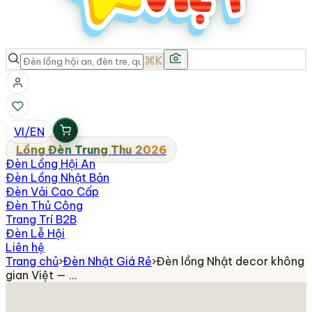
⌘K
VI
/
EN
Lồng Đèn Trung Thu 2026
Đèn Lồng Hội An
Đèn Lồng Nhật Bản
Đèn Vải Cao Cấp
Đèn Thủ Công
Trang Trí B2B
Đèn Lễ Hội
Liên hệ
Trang chủ
›
Đèn Nhật Giá Rẻ
›
Đèn lồng Nhật decor không
gian Việt — …