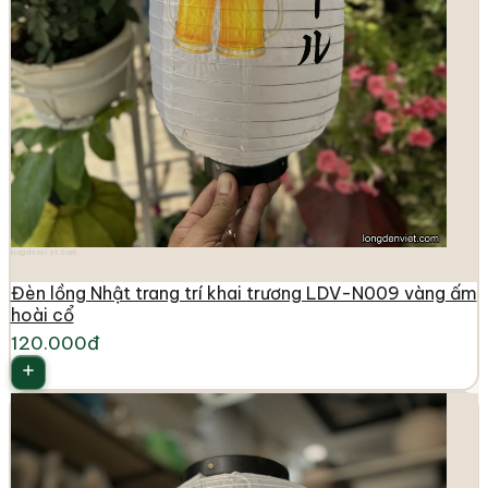
longdenviet.com
Đèn lồng Nhật trang trí khai trương LDV-N009 vàng ấm
hoài cổ
120.000đ