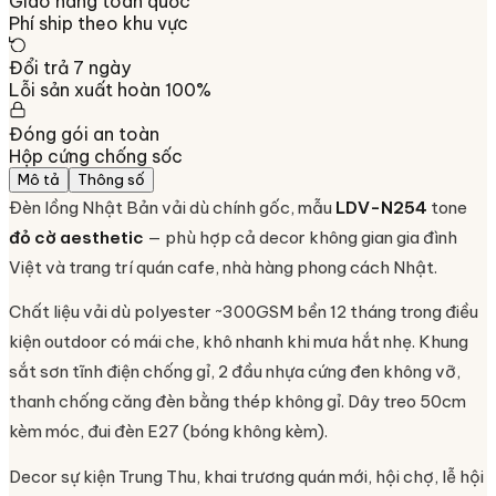
Giao hàng toàn quốc
Phí ship theo khu vực
Đổi trả 7 ngày
Lỗi sản xuất hoàn 100%
Đóng gói an toàn
Hộp cứng chống sốc
Mô tả
Thông số
Đèn lồng Nhật Bản vải dù chính gốc, mẫu
LDV-N254
tone
đỏ cờ aesthetic
— phù hợp cả decor không gian gia đình
Việt và trang trí quán cafe, nhà hàng phong cách Nhật.
Chất liệu vải dù polyester ~300GSM bền 12 tháng trong điều
kiện outdoor có mái che, khô nhanh khi mưa hắt nhẹ. Khung
sắt sơn tĩnh điện chống gỉ, 2 đầu nhựa cứng đen không vỡ,
thanh chống căng đèn bằng thép không gỉ. Dây treo 50cm
kèm móc, đui đèn E27 (bóng không kèm).
Decor sự kiện Trung Thu, khai trương quán mới, hội chợ, lễ hội