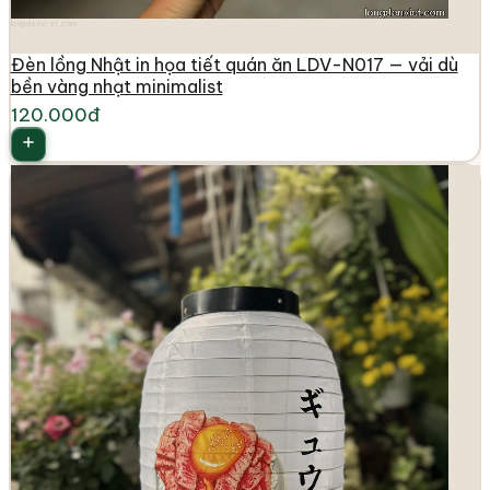
longdenviet.com
Đèn lồng Nhật in họa tiết quán ăn LDV-N017 — vải dù
bền vàng nhạt minimalist
120.000đ