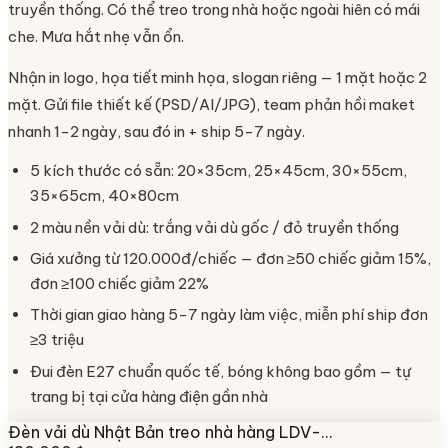
truyền thống. Có thể treo trong nhà hoặc ngoài hiên có mái
che. Mưa hắt nhẹ vẫn ổn.
Nhận in logo, họa tiết minh họa, slogan riêng — 1 mặt hoặc 2
mặt. Gửi file thiết kế (PSD/AI/JPG), team phản hồi maket
nhanh 1-2 ngày, sau đó in + ship 5-7 ngày.
5 kích thước có sẵn: 20×35cm, 25×45cm, 30×55cm,
35×65cm, 40×80cm
2 màu nền vải dù: trắng vải dù gốc / đỏ truyền thống
Giá xưởng từ 120.000đ/chiếc — đơn ≥50 chiếc giảm 15%,
đơn ≥100 chiếc giảm 22%
Thời gian giao hàng 5-7 ngày làm việc, miễn phí ship đơn
≥3 triệu
Đui đèn E27 chuẩn quốc tế, bóng không bao gồm — tự
trang bị tại cửa hàng điện gần nhà
Đèn vải dù Nhật Bản treo nhà hàng LDV-…