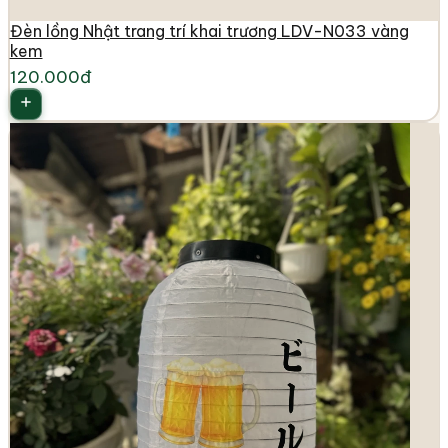
Đèn lồng Nhật trang trí khai trương LDV-N033 vàng
kem
120.000đ