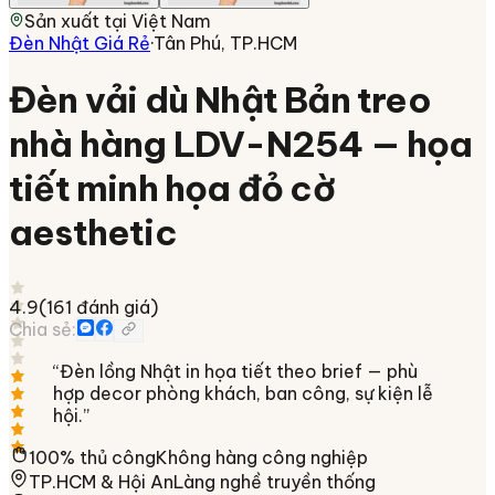
Sản xuất tại
Việt Nam
Đèn Nhật Giá Rẻ
·
Tân Phú, TP.HCM
Đèn vải dù Nhật Bản treo
nhà hàng LDV-N254 — họa
tiết minh họa đỏ cờ
aesthetic
4.9
(
161
đánh giá)
Chia sẻ:
“
Đèn lồng Nhật in họa tiết theo brief — phù
hợp decor phòng khách, ban công, sự kiện lễ
hội.
”
100% thủ công
Không hàng công nghiệp
TP.HCM & Hội An
Làng nghề truyền thống