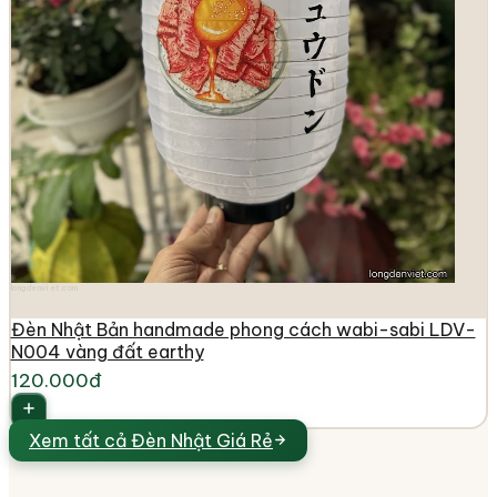
longdenviet.com
Đèn Nhật Bản handmade phong cách wabi-sabi LDV-
N004 vàng đất earthy
120.000đ
Xem tất cả
Đèn Nhật Giá Rẻ