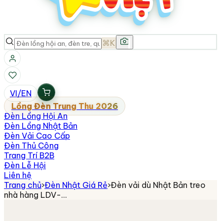
⌘K
VI
/
EN
Lồng Đèn Trung Thu 2026
Đèn Lồng Hội An
Đèn Lồng Nhật Bản
Đèn Vải Cao Cấp
Đèn Thủ Công
Trang Trí B2B
Đèn Lễ Hội
Liên hệ
Trang chủ
›
Đèn Nhật Giá Rẻ
›
Đèn vải dù Nhật Bản treo
nhà hàng LDV-…