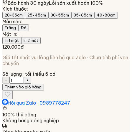
Bảo hành 30 ngày
Lỗi sản xuất hoàn 100%
Kích thước
:
20×35cm
25×45cm
30×55cm
35×65cm
40×80cm
Màu sắc
:
Trắng
Đỏ
Mặt in
:
In 1 mặt
In 2 mặt
120.000đ
Giá tốt nhất vui lòng liên hệ qua Zalo · Chưa tính phí vận
chuyển
Số lượng
· tối thiểu 5 cái
−
+
Thêm vào giỏ hàng
Hỏi qua Zalo ·
0989778247
100% thủ công
Không hàng công nghiệp