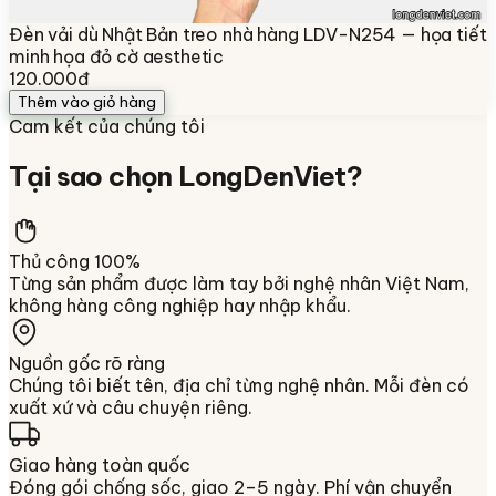
Đèn vải dù Nhật Bản treo nhà hàng LDV-N254 — họa tiết
minh họa đỏ cờ aesthetic
120.000đ
Thêm vào giỏ hàng
Cam kết của chúng tôi
Tại sao chọn
LongDenViet
?
Thủ công 100%
Từng sản phẩm được làm tay bởi nghệ nhân Việt Nam,
không hàng công nghiệp hay nhập khẩu.
Nguồn gốc rõ ràng
Chúng tôi biết tên, địa chỉ từng nghệ nhân. Mỗi đèn có
xuất xứ và câu chuyện riêng.
Giao hàng toàn quốc
Đóng gói chống sốc, giao 2–5 ngày. Phí vận chuyển