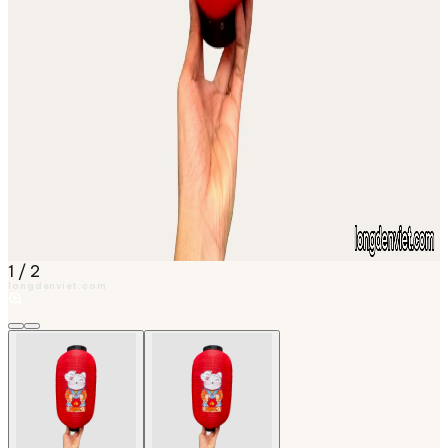
1
/
2
longdenviet.com