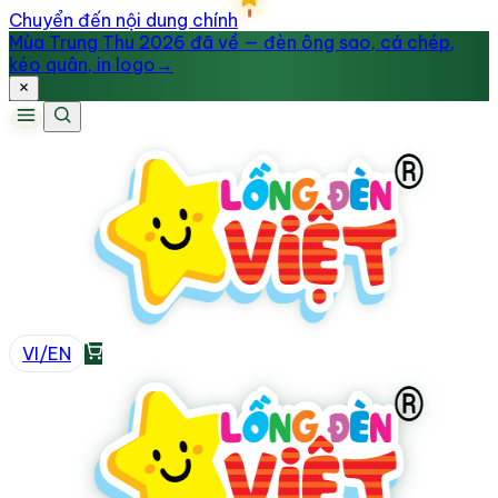
Chuyển đến nội dung chính
Mùa Trung Thu 2026 đã về — đèn ông sao, cá chép,
kéo quân, in logo
→
VI
/
EN