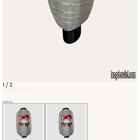
1
/
2
longdenviet.com