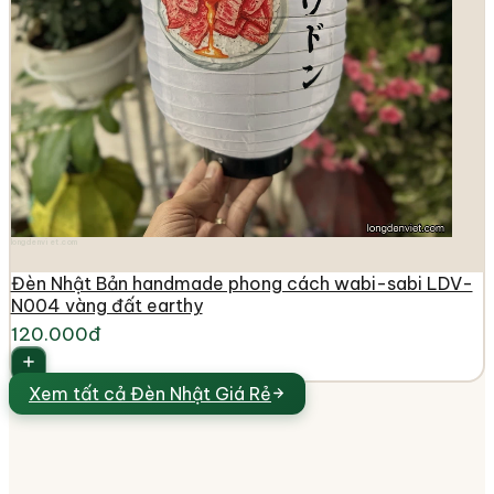
longdenviet.com
Đèn Nhật Bản handmade phong cách wabi-sabi LDV-
N004 vàng đất earthy
120.000đ
Xem tất cả
Đèn Nhật Giá Rẻ