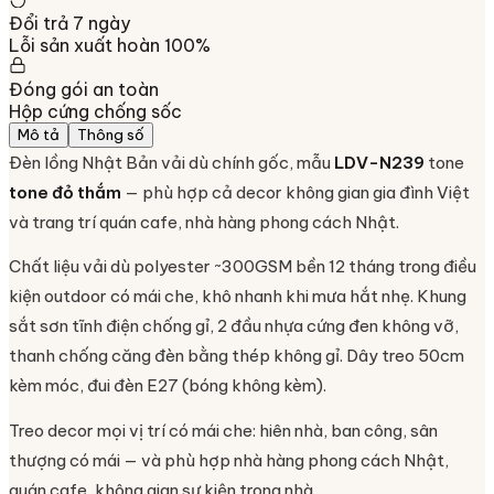
Đổi trả 7 ngày
Lỗi sản xuất hoàn 100%
Đóng gói an toàn
Hộp cứng chống sốc
Mô tả
Thông số
Đèn lồng Nhật Bản vải dù chính gốc, mẫu
LDV-N239
tone
tone đỏ thắm
— phù hợp cả decor không gian gia đình Việt
và trang trí quán cafe, nhà hàng phong cách Nhật.
Chất liệu vải dù polyester ~300GSM bền 12 tháng trong điều
kiện outdoor có mái che, khô nhanh khi mưa hắt nhẹ. Khung
sắt sơn tĩnh điện chống gỉ, 2 đầu nhựa cứng đen không vỡ,
thanh chống căng đèn bằng thép không gỉ. Dây treo 50cm
kèm móc, đui đèn E27 (bóng không kèm).
Treo decor mọi vị trí có mái che: hiên nhà, ban công, sân
thượng có mái — và phù hợp nhà hàng phong cách Nhật,
quán cafe, không gian sự kiện trong nhà.