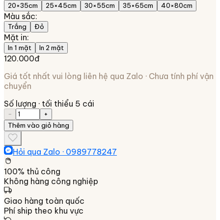
20×35cm
25×45cm
30×55cm
35×65cm
40×80cm
Màu sắc
:
Trắng
Đỏ
Mặt in
:
In 1 mặt
In 2 mặt
120.000đ
Giá tốt nhất vui lòng liên hệ qua Zalo · Chưa tính phí vận
chuyển
Số lượng
· tối thiểu 5 cái
−
+
Thêm vào giỏ hàng
Hỏi qua Zalo ·
0989778247
100% thủ công
Không hàng công nghiệp
Giao hàng toàn quốc
Phí ship theo khu vực