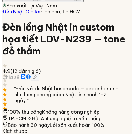
Sản xuất tại
Việt Nam
Đèn Nhật Giá Rẻ
·
Tân Phú, TP.HCM
Đèn lồng Nhật in custom
họa tiết LDV-N239 — tone
đỏ thắm
4.9
(
12
đánh giá)
Chia sẻ:
“
Đèn vải dù Nhật handmade — decor home +
nhà hàng phong cách Nhật, in nhanh 1-2
ngày.
”
100% thủ công
Không hàng công nghiệp
TP.HCM & Hội An
Làng nghề truyền thống
Bảo hành 30 ngày
Lỗi sản xuất hoàn 100%
Kích thước
: