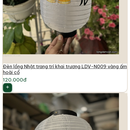
longdenviet.com
Đèn lồng Nhật trang trí khai trương LDV-N009 vàng ấm
hoài cổ
120.000đ