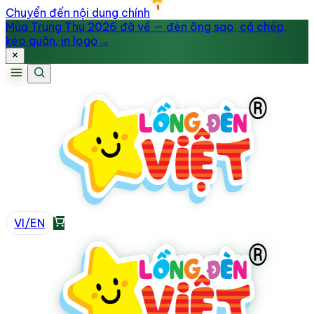
Chuyển đến nội dung chính
Mùa Trung Thu 2026 đã về — đèn ông sao, cá chép,
kéo quân, in logo
→
VI
/
EN