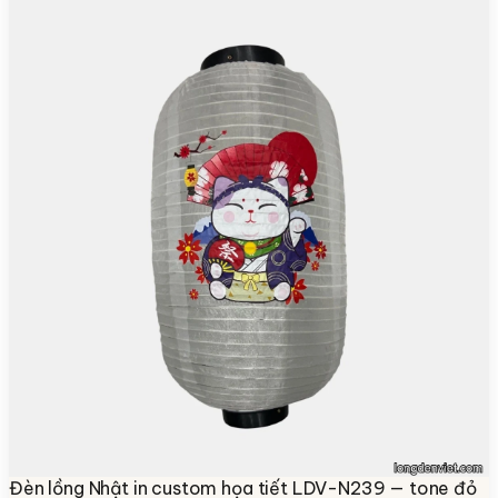
Đèn lồng Nhật in custom họa tiết LDV-N239 — tone đỏ