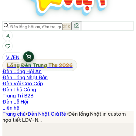
⌘K
VI
/
EN
Lồng Đèn Trung Thu 2026
Đèn Lồng Hội An
Đèn Lồng Nhật Bản
Đèn Vải Cao Cấp
Đèn Thủ Công
Trang Trí B2B
Đèn Lễ Hội
Liên hệ
Trang chủ
›
Đèn Nhật Giá Rẻ
›
Đèn lồng Nhật in custom
họa tiết LDV-N…