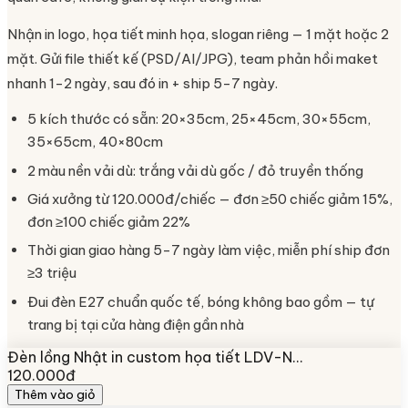
Nhận in logo, họa tiết minh họa, slogan riêng — 1 mặt hoặc 2
mặt. Gửi file thiết kế (PSD/AI/JPG), team phản hồi maket
nhanh 1-2 ngày, sau đó in + ship 5-7 ngày.
5 kích thước có sẵn: 20×35cm, 25×45cm, 30×55cm,
35×65cm, 40×80cm
2 màu nền vải dù: trắng vải dù gốc / đỏ truyền thống
Giá xưởng từ 120.000đ/chiếc — đơn ≥50 chiếc giảm 15%,
đơn ≥100 chiếc giảm 22%
Thời gian giao hàng 5-7 ngày làm việc, miễn phí ship đơn
≥3 triệu
Đui đèn E27 chuẩn quốc tế, bóng không bao gồm — tự
trang bị tại cửa hàng điện gần nhà
Đèn lồng Nhật in custom họa tiết LDV-N…
120.000đ
Thêm vào giỏ