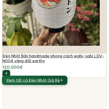
longdenviet.com
Đèn Nhật Bản handmade phong cách wabi-sabi LDV-
N004 vàng đất earthy
120.000đ
Xem tất cả
Đèn Nhật Giá Rẻ