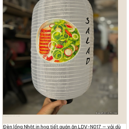
longdenviet.com
Đèn lồng Nhật in họa tiết quán ăn LDV-N017 — vải dù