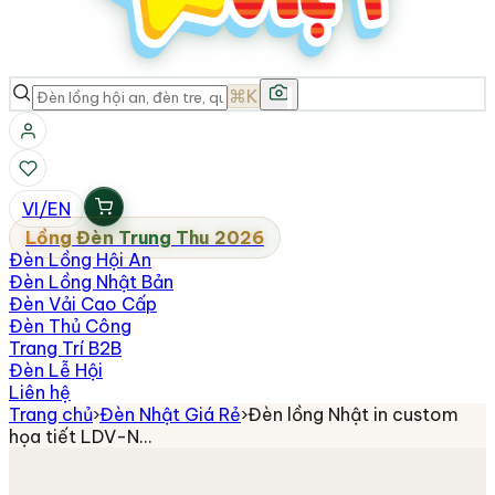
⌘K
VI
/
EN
Lồng Đèn Trung Thu 2026
Đèn Lồng Hội An
Đèn Lồng Nhật Bản
Đèn Vải Cao Cấp
Đèn Thủ Công
Trang Trí B2B
Đèn Lễ Hội
Liên hệ
Trang chủ
›
Đèn Nhật Giá Rẻ
›
Đèn lồng Nhật in custom
họa tiết LDV-N…