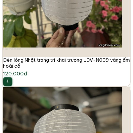
longdenviet.com
Đèn lồng Nhật trang trí khai trương LDV-N009 vàng ấm
hoài cổ
120.000đ