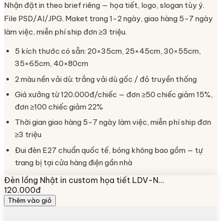
Nhận đặt in theo brief riêng — họa tiết, logo, slogan tùy ý.
File PSD/AI/JPG. Maket trong 1-2 ngày, giao hàng 5-7 ngày
làm việc, miễn phí ship đơn ≥3 triệu.
5 kích thước có sẵn: 20×35cm, 25×45cm, 30×55cm,
35×65cm, 40×80cm
2 màu nền vải dù: trắng vải dù gốc / đỏ truyền thống
Giá xưởng từ 120.000đ/chiếc — đơn ≥50 chiếc giảm 15%,
đơn ≥100 chiếc giảm 22%
Thời gian giao hàng 5-7 ngày làm việc, miễn phí ship đơn
≥3 triệu
Đui đèn E27 chuẩn quốc tế, bóng không bao gồm — tự
trang bị tại cửa hàng điện gần nhà
Đèn lồng Nhật in custom họa tiết LDV-N…
120.000đ
Thêm vào giỏ