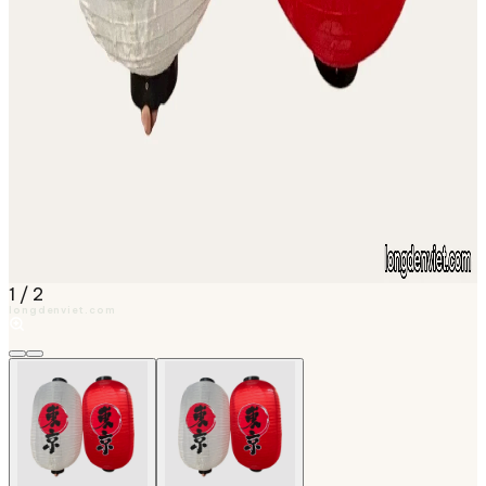
1
/
2
longdenviet.com