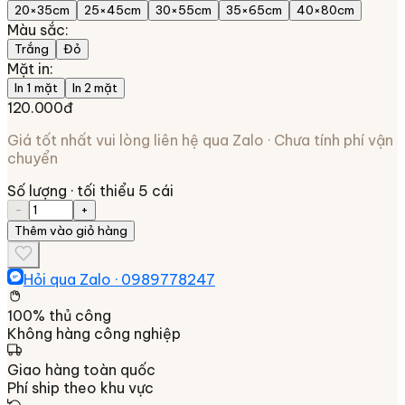
20×35cm
25×45cm
30×55cm
35×65cm
40×80cm
Màu sắc
:
Trắng
Đỏ
Mặt in
:
In 1 mặt
In 2 mặt
120.000đ
Giá tốt nhất vui lòng liên hệ qua Zalo · Chưa tính phí vận
chuyển
Số lượng
· tối thiểu 5 cái
−
+
Thêm vào giỏ hàng
Hỏi qua Zalo ·
0989778247
100% thủ công
Không hàng công nghiệp
Giao hàng toàn quốc
Phí ship theo khu vực