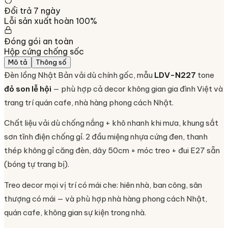
Đổi trả 7 ngày
Lỗi sản xuất hoàn 100%
Đóng gói an toàn
Hộp cứng chống sốc
Mô tả
Thông số
Đèn lồng Nhật Bản vải dù chính gốc, mẫu
LDV-N227
tone
đỏ son lễ hội
— phù hợp cả decor không gian gia đình Việt và
trang trí quán cafe, nhà hàng phong cách Nhật.
Chất liệu vải dù chống nắng + khô nhanh khi mưa, khung sắt
sơn tĩnh điện chống gỉ. 2 đầu miệng nhựa cứng đen, thanh
thép không gỉ căng đèn, dây 50cm + móc treo + đui E27 sẵn
(bóng tự trang bị).
Treo decor mọi vị trí có mái che: hiên nhà, ban công, sân
thượng có mái — và phù hợp nhà hàng phong cách Nhật,
quán cafe, không gian sự kiện trong nhà.