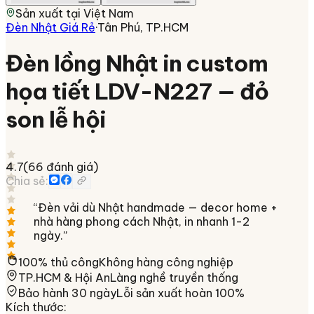
Sản xuất tại
Việt Nam
Đèn Nhật Giá Rẻ
·
Tân Phú, TP.HCM
Đèn lồng Nhật in custom
họa tiết LDV-N227 — đỏ
son lễ hội
4.7
(
66
đánh giá)
Chia sẻ:
“
Đèn vải dù Nhật handmade — decor home +
nhà hàng phong cách Nhật, in nhanh 1-2
ngày.
”
100% thủ công
Không hàng công nghiệp
TP.HCM & Hội An
Làng nghề truyền thống
Bảo hành 30 ngày
Lỗi sản xuất hoàn 100%
Kích thước
: