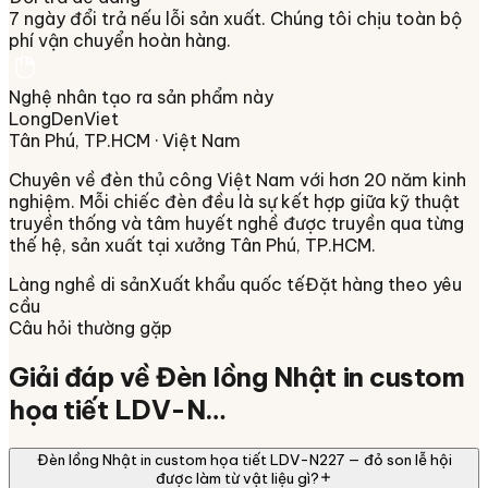
7 ngày đổi trả nếu lỗi sản xuất. Chúng tôi chịu toàn bộ
phí vận chuyển hoàn hàng.
Nghệ nhân tạo ra sản phẩm này
LongDenViet
Tân Phú, TP.HCM
· Việt Nam
Chuyên về
đèn thủ công Việt Nam
với hơn 20 năm kinh
nghiệm. Mỗi chiếc đèn đều là sự kết hợp giữa kỹ thuật
truyền thống và tâm huyết nghề được truyền qua từng
thế hệ, sản xuất tại xưởng
Tân Phú, TP.HCM
.
Làng nghề di sản
Xuất khẩu quốc tế
Đặt hàng theo yêu
cầu
Câu hỏi thường gặp
Giải đáp về
Đèn lồng Nhật in custom
họa tiết LDV-N…
Đèn lồng Nhật in custom họa tiết LDV-N227 — đỏ son lễ hội
được làm từ vật liệu gì?