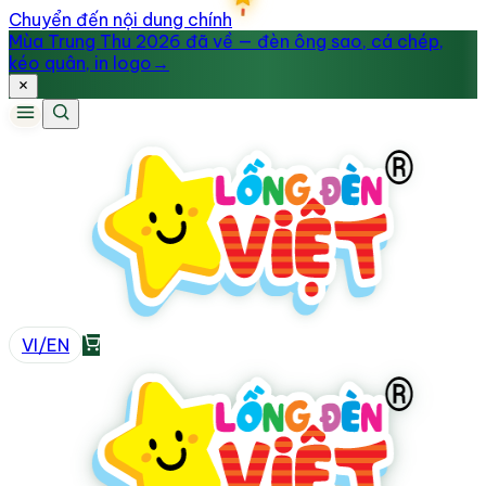
Chuyển đến nội dung chính
Mùa Trung Thu 2026 đã về — đèn ông sao, cá chép,
kéo quân, in logo
→
VI
/
EN