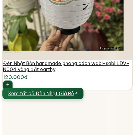
longdenviet.com
Đèn Nhật Bản handmade phong cách wabi-sabi LDV-
N004 vàng đất earthy
120.000đ
Xem tất cả
Đèn Nhật Giá Rẻ