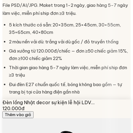
File PSD/AI/JPG. Maket trong 1-2 ngày, giao hàng 5-7 ngày
làm việc, miễn phí ship đơn ≥3 triệu.
5 kích thước có sẵn: 20×35cm, 25×45cm, 30×55cm,
35×65cm, 40×80cm
2 màu nền vải dù: trắng vải dù gốc / đỏ truyền thống
Giá xưởng từ 120.000đ/chiếc — đơn ≥50 chiếc giảm 15%,
đơn ≥100 chiếc giảm 22%
Thời gian giao hàng 5-7 ngày làm việc, miễn phí ship đơn
≥3 triệu
Đui đèn E27 chuẩn quốc tế, bóng không bao gồm — tự
trang bị tại cửa hàng điện gần nhà
Đèn lồng Nhật decor sự kiện lễ hội LDV…
120.000đ
Thêm vào giỏ