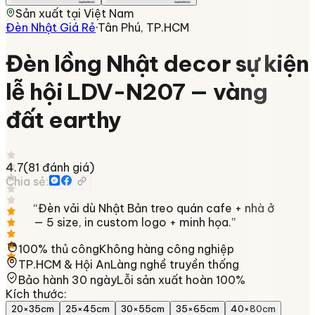
Sản xuất tại
Việt Nam
Đèn Nhật Giá Rẻ
·
Tân Phú, TP.HCM
Đèn lồng Nhật decor sự kiện
lễ hội LDV-N207 — vàng
đất earthy
4.7
(
81
đánh giá)
Chia sẻ:
“
Đèn vải dù Nhật Bản treo quán cafe + nhà ở
— 5 size, in custom logo + minh họa.
”
100% thủ công
Không hàng công nghiệp
TP.HCM & Hội An
Làng nghề truyền thống
Bảo hành 30 ngày
Lỗi sản xuất hoàn 100%
Kích thước
:
20×35cm
25×45cm
30×55cm
35×65cm
40×80cm