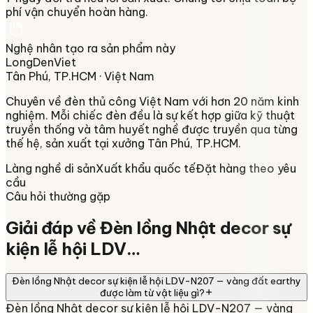
phí vận chuyển hoàn hàng.
Nghệ nhân tạo ra sản phẩm này
LongDenViet
Tân Phú, TP.HCM
· Việt Nam
Chuyên về
đèn thủ công Việt Nam
với hơn 20 năm kinh
nghiệm. Mỗi chiếc đèn đều là sự kết hợp giữa kỹ thuật
truyền thống và tâm huyết nghề được truyền qua từng
thế hệ, sản xuất tại xưởng
Tân Phú, TP.HCM
.
Làng nghề di sản
Xuất khẩu quốc tế
Đặt hàng theo yêu
cầu
Câu hỏi thường gặp
Giải đáp về
Đèn lồng Nhật decor sự
kiện lễ hội LDV…
Đèn lồng Nhật decor sự kiện lễ hội LDV-N207 — vàng đất earthy
được làm từ vật liệu gì?
Đèn lồng Nhật decor sự kiện lễ hội LDV-N207 — vàng