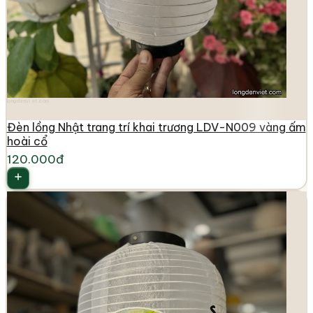
longdenviet.com
Đèn lồng Nhật trang trí khai trương LDV-N009 vàng ấm
hoài cổ
120.000đ