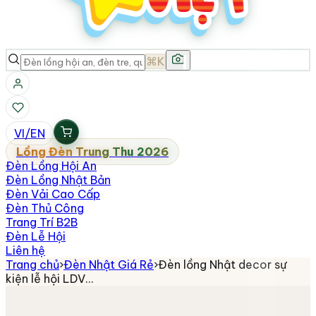
⌘K
VI
/
EN
Lồng Đèn Trung Thu 2026
Đèn Lồng Hội An
Đèn Lồng Nhật Bản
Đèn Vải Cao Cấp
Đèn Thủ Công
Trang Trí B2B
Đèn Lễ Hội
Liên hệ
Trang chủ
›
Đèn Nhật Giá Rẻ
›
Đèn lồng Nhật decor sự
kiện lễ hội LDV…