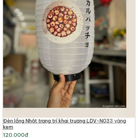
longdenviet.com
Đèn lồng Nhật trang trí khai trương LDV-N033 vàng
kem
120.000đ