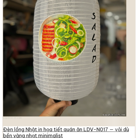
longdenviet.com
Đèn lồng Nhật in họa tiết quán ăn LDV-N017 — vải dù
bền vàng nhạt minimalist