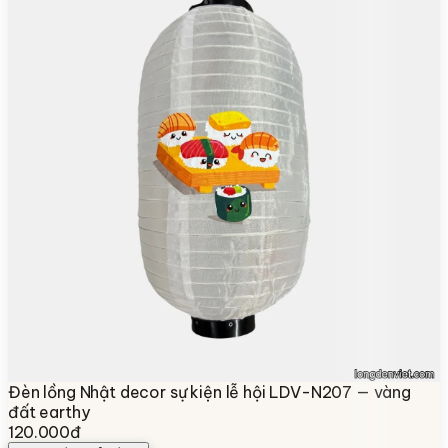
Đèn lồng Nhật decor sự kiện lễ hội LDV-N207 — vàng
đất earthy
120.000đ