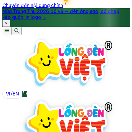
Chuyển đến nội dung chính
Mùa Trung Thu 2026 đã về — đèn ông sao, cá chép,
kéo quân, in logo
→
VI
/
EN