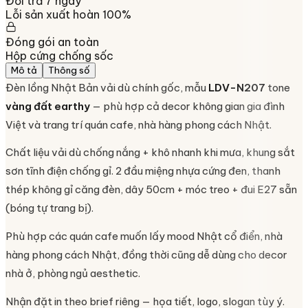
Đổi trả 7 ngày
Lỗi sản xuất hoàn 100%
Đóng gói an toàn
Hộp cứng chống sốc
Mô tả
Thông số
Đèn lồng Nhật Bản vải dù chính gốc, mẫu
LDV-N207
tone
vàng đất earthy
— phù hợp cả decor không gian gia đình
Việt và trang trí quán cafe, nhà hàng phong cách Nhật.
Chất liệu vải dù chống nắng + khô nhanh khi mưa, khung sắt
sơn tĩnh điện chống gỉ. 2 đầu miệng nhựa cứng đen, thanh
thép không gỉ căng đèn, dây 50cm + móc treo + đui E27 sẵn
(bóng tự trang bị).
Phù hợp các quán cafe muốn lấy mood Nhật cổ điển, nhà
hàng phong cách Nhật, đồng thời cũng dễ dùng cho decor
nhà ở, phòng ngủ aesthetic.
Nhận đặt in theo brief riêng — họa tiết, logo, slogan tùy ý.