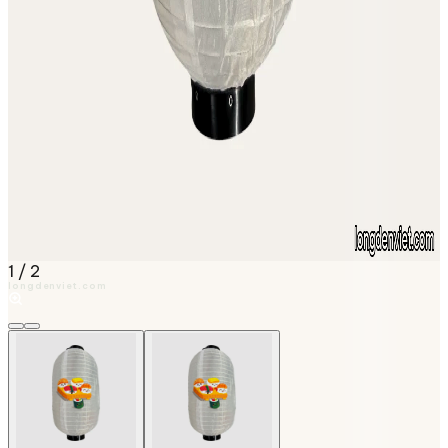
1
/
2
longdenviet.com