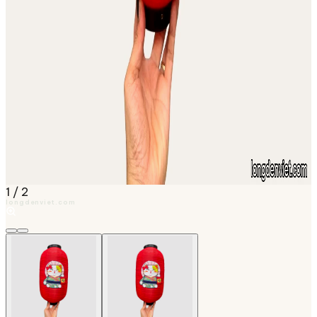
1
/
2
longdenviet.com