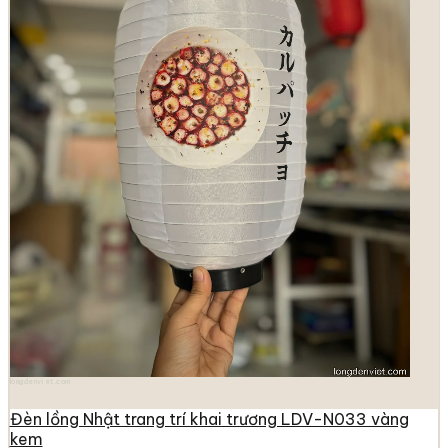
longdenviet.com
Đèn lồng Nhật trang trí khai trương LDV-N033 vàng
kem