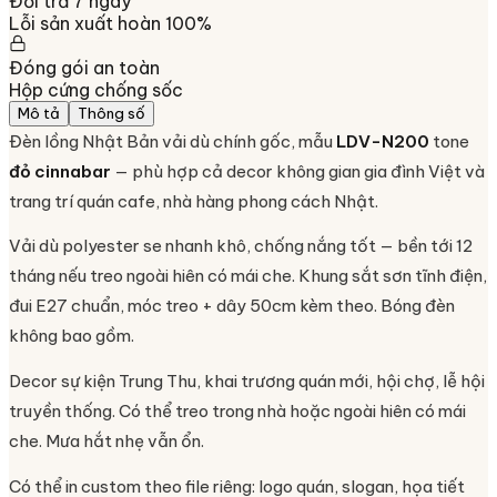
Đổi trả 7 ngày
Lỗi sản xuất hoàn 100%
Đóng gói an toàn
Hộp cứng chống sốc
Mô tả
Thông số
Đèn lồng Nhật Bản vải dù chính gốc, mẫu
LDV-N200
tone
đỏ cinnabar
— phù hợp cả decor không gian gia đình Việt và
trang trí quán cafe, nhà hàng phong cách Nhật.
Vải dù polyester se nhanh khô, chống nắng tốt — bền tới 12
tháng nếu treo ngoài hiên có mái che. Khung sắt sơn tĩnh điện,
đui E27 chuẩn, móc treo + dây 50cm kèm theo. Bóng đèn
không bao gồm.
Decor sự kiện Trung Thu, khai trương quán mới, hội chợ, lễ hội
truyền thống. Có thể treo trong nhà hoặc ngoài hiên có mái
che. Mưa hắt nhẹ vẫn ổn.
Có thể in custom theo file riêng: logo quán, slogan, họa tiết