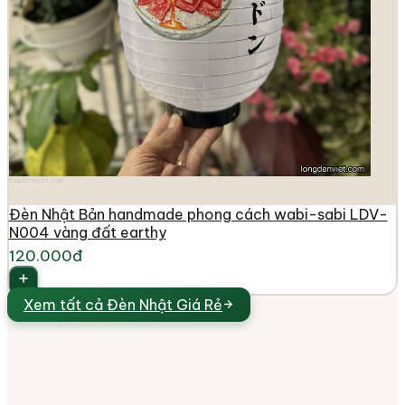
longdenviet.com
Đèn Nhật Bản handmade phong cách wabi-sabi LDV-
N004 vàng đất earthy
120.000đ
Xem tất cả
Đèn Nhật Giá Rẻ