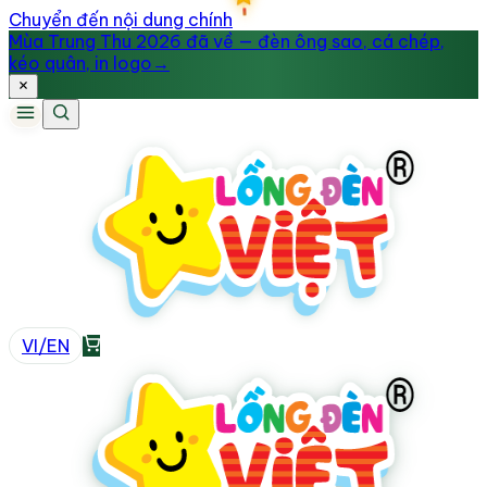
Chuyển đến nội dung chính
Mùa Trung Thu 2026 đã về — đèn ông sao, cá chép,
kéo quân, in logo
→
VI
/
EN