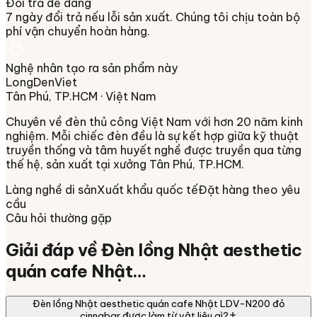
Đổi trả dễ dàng
7 ngày đổi trả nếu lỗi sản xuất. Chúng tôi chịu toàn bộ
phí vận chuyển hoàn hàng.
Nghệ nhân tạo ra sản phẩm này
LongDenViet
Tân Phú, TP.HCM
· Việt Nam
Chuyên về
đèn thủ công Việt Nam
với hơn 20 năm kinh
nghiệm. Mỗi chiếc đèn đều là sự kết hợp giữa kỹ thuật
truyền thống và tâm huyết nghề được truyền qua từng
thế hệ, sản xuất tại xưởng
Tân Phú, TP.HCM
.
Làng nghề di sản
Xuất khẩu quốc tế
Đặt hàng theo yêu
cầu
Câu hỏi thường gặp
Giải đáp về
Đèn lồng Nhật aesthetic
quán cafe Nhật…
Đèn lồng Nhật aesthetic quán cafe Nhật LDV-N200 đỏ
cinnabar được làm từ vật liệu gì?