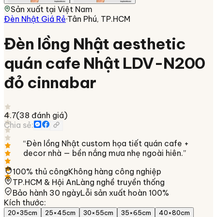
Sản xuất tại
Việt Nam
Đèn Nhật Giá Rẻ
·
Tân Phú, TP.HCM
Đèn lồng Nhật aesthetic
quán cafe Nhật LDV-N200
đỏ cinnabar
4.7
(
38
đánh giá)
Chia sẻ:
“
Đèn lồng Nhật custom họa tiết quán cafe +
decor nhà — bền nắng mưa nhẹ ngoài hiên.
”
100% thủ công
Không hàng công nghiệp
TP.HCM & Hội An
Làng nghề truyền thống
Bảo hành 30 ngày
Lỗi sản xuất hoàn 100%
Kích thước
:
20×35cm
25×45cm
30×55cm
35×65cm
40×80cm