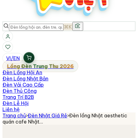
⌘K
VI
/
EN
Lồng Đèn Trung Thu 2026
Đèn Lồng Hội An
Đèn Lồng Nhật Bản
Đèn Vải Cao Cấp
Đèn Thủ Công
Trang Trí B2B
Đèn Lễ Hội
Liên hệ
Trang chủ
›
Đèn Nhật Giá Rẻ
›
Đèn lồng Nhật aesthetic
quán cafe Nhật…