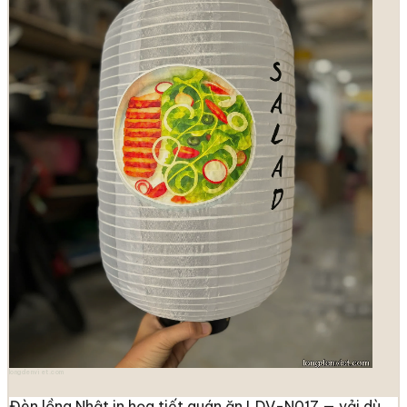
longdenviet.com
Đèn lồng Nhật in họa tiết quán ăn LDV-N017 — vải dù