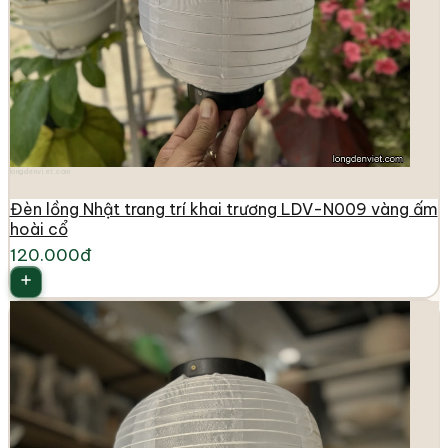
longdenviet.com
Đèn lồng Nhật trang trí khai trương LDV-N009 vàng ấm
hoài cổ
120.000đ