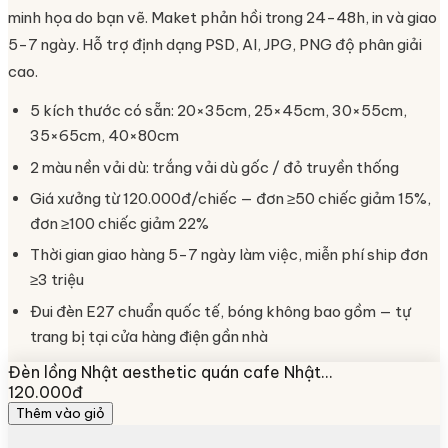
minh họa do bạn vẽ. Maket phản hồi trong 24-48h, in và giao
5-7 ngày. Hỗ trợ định dạng PSD, AI, JPG, PNG độ phân giải
cao.
5 kích thước có sẵn: 20×35cm, 25×45cm, 30×55cm,
35×65cm, 40×80cm
2 màu nền vải dù: trắng vải dù gốc / đỏ truyền thống
Giá xưởng từ 120.000đ/chiếc — đơn ≥50 chiếc giảm 15%,
đơn ≥100 chiếc giảm 22%
Thời gian giao hàng 5-7 ngày làm việc, miễn phí ship đơn
≥3 triệu
Đui đèn E27 chuẩn quốc tế, bóng không bao gồm — tự
trang bị tại cửa hàng điện gần nhà
Đèn lồng Nhật aesthetic quán cafe Nhật…
120.000đ
Thêm vào giỏ