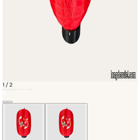
1
/
2
longdenviet.com