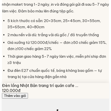
nhận maket trong 1-2 ngày, in và đóng gói gửi đi sau 5-7 ngày
làm việc. Đảm bảo màu lên đúng tệp gốc.
5 kích thước có sẵn: 20×35cm, 25×45cm, 30×55cm,
35×65cm, 40×80cm
2 màu nền vải dù: trắng vải dù gốc / đỏ truyền thống
Giá xưởng từ 120.000đ/chiếc — đơn ≥50 chiếc giảm 15%,
đơn ≥100 chiếc giảm 22%
Thời gian giao hàng 5-7 ngày làm việc, miễn phí ship đơn
≥3 triệu
Đui đèn E27 chuẩn quốc tế, bóng không bao gồm — tự
trang bị tại cửa hàng điện gần nhà
Đèn lồng Nhật Bản trang trí quán cafe …
120.000đ
Thêm vào giỏ