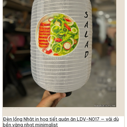
longdenviet.com
Đèn lồng Nhật in họa tiết quán ăn LDV-N017 — vải dù
bền vàng nhạt minimalist