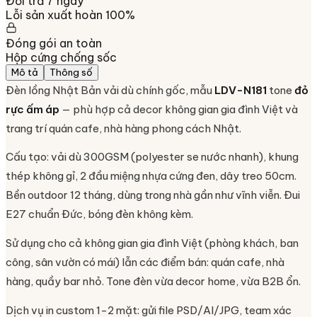
Đổi trả 7 ngày
Lỗi sản xuất hoàn 100%
Đóng gói an toàn
Hộp cứng chống sốc
Mô tả
Thông số
Đèn lồng Nhật Bản vải dù chính gốc, mẫu
LDV-N181
tone
đỏ
rực ấm áp
— phù hợp cả decor không gian gia đình Việt và
trang trí quán cafe, nhà hàng phong cách Nhật.
Cấu tạo: vải dù 300GSM (polyester se nước nhanh), khung
thép không gỉ, 2 đầu miệng nhựa cứng đen, dây treo 50cm.
Bền outdoor 12 tháng, dùng trong nhà gần như vĩnh viễn. Đui
E27 chuẩn Đức, bóng đèn không kèm.
Sử dụng cho cả không gian gia đình Việt (phòng khách, ban
công, sân vườn có mái) lẫn các điểm bán: quán cafe, nhà
hàng, quầy bar nhỏ. Tone đèn vừa decor home, vừa B2B ổn.
Dịch vụ in custom 1-2 mặt: gửi file PSD/AI/JPG, team xác