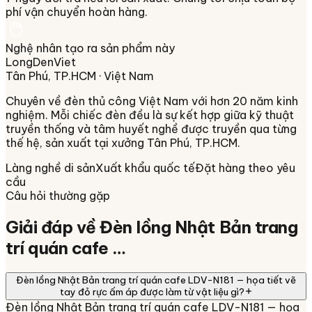
phí vận chuyển hoàn hàng.
Nghệ nhân tạo ra sản phẩm này
LongDenViet
Tân Phú, TP.HCM
· Việt Nam
Chuyên về
đèn thủ công Việt Nam
với hơn 20 năm kinh
nghiệm. Mỗi chiếc đèn đều là sự kết hợp giữa kỹ thuật
truyền thống và tâm huyết nghề được truyền qua từng
thế hệ, sản xuất tại xưởng
Tân Phú, TP.HCM
.
Làng nghề di sản
Xuất khẩu quốc tế
Đặt hàng theo yêu
cầu
Câu hỏi thường gặp
Giải đáp về
Đèn lồng Nhật Bản trang
trí quán cafe …
Đèn lồng Nhật Bản trang trí quán cafe LDV-N181 — họa tiết vẽ
tay đỏ rực ấm áp được làm từ vật liệu gì?
Đèn lồng Nhật Bản trang trí quán cafe LDV-N181 — họa