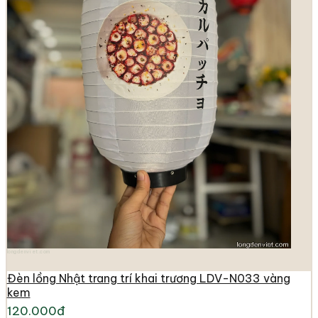
longdenviet.com
Đèn lồng Nhật trang trí khai trương LDV-N033 vàng
kem
120.000đ