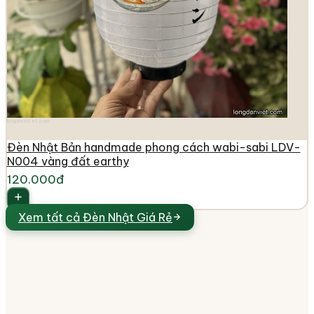
longdenviet.com
Đèn Nhật Bản handmade phong cách wabi-sabi LDV-
N004 vàng đất earthy
120.000đ
Xem tất cả
Đèn Nhật Giá Rẻ