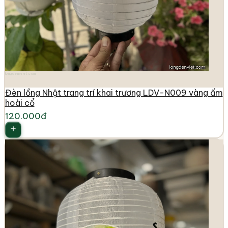
longdenviet.com
Đèn lồng Nhật trang trí khai trương LDV-N009 vàng ấm
hoài cổ
120.000đ