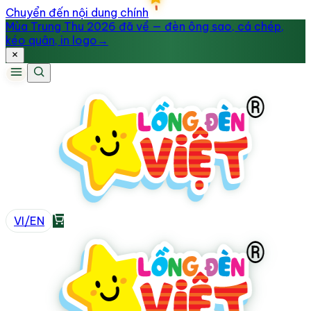
Chuyển đến nội dung chính
Mùa Trung Thu 2026 đã về — đèn ông sao, cá chép,
kéo quân, in logo
→
VI
/
EN