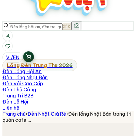
⌘K
VI
/
EN
Lồng Đèn Trung Thu 2026
Đèn Lồng Hội An
Đèn Lồng Nhật Bản
Đèn Vải Cao Cấp
Đèn Thủ Công
Trang Trí B2B
Đèn Lễ Hội
Liên hệ
Trang chủ
›
Đèn Nhật Giá Rẻ
›
Đèn lồng Nhật Bản trang trí
quán cafe …