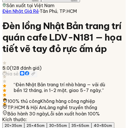
Sản xuất tại
Việt Nam
Đèn Nhật Giá Rẻ
·
Tân Phú, TP.HCM
Đèn lồng Nhật Bản trang trí
quán cafe LDV-N181 — họa
tiết vẽ tay đỏ rực ấm áp
5.0
(
128
đánh giá)
Chia sẻ:
“
Đèn Nhật Bản trang trí nhà hàng — vải dù
bền 12 tháng, in 1-2 mặt, giao 5-7 ngày.
”
100% thủ công
Không hàng công nghiệp
TP.HCM & Hội An
Làng nghề truyền thống
Bảo hành 30 ngày
Lỗi sản xuất hoàn 100%
Kích thước
:
20×35cm
25×45cm
30×55cm
35×65cm
40×80cm