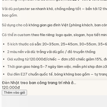
Vải dù polyester se nhanh khô, chống nắng tốt — bền tới 12 th
bao gồm.
Sử dụng cho cả không gian gia đình Việt (phòng khách, ban cô
Có thể in custom theo file riêng: logo quán, slogan, họa tiết 
5 kích thước có sẵn: 20×35cm, 25×45cm, 30×55cm, 35
2 màu nền vải dù: trắng vải dù gốc / đỏ truyền thống
Giá xưởng từ 120.000đ/chiếc — đơn ≥50 chiếc giảm 15%, đ
Thời gian giao hàng 5-7 ngày làm việc, miễn phí ship đơn ≥3
Đui đèn E27 chuẩn quốc tế, bóng không bao gồm — tự trang 
Đèn Nhật treo ban công trang trí nhà ở…
120.000đ
Thêm vào giỏ