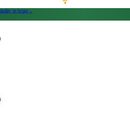
uân, in logo
→