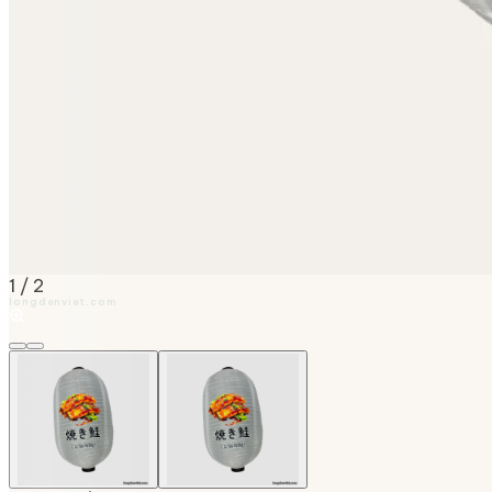
1
/
2
longdenviet.com