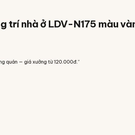
ng trí nhà ở LDV-N175 màu v
ương quán — giá xưởng từ 120.000đ.
”