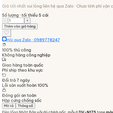
Giá tốt nhất vui lòng liên hệ qua Zalo · Chưa tính phí vận
Số lượng
· tối thiểu 5 cái
−
+
Thêm vào giỏ hàng
Hỏi qua Zalo ·
0989778247
100% thủ công
Không hàng công nghiệp
Giao hàng toàn quốc
Phí ship theo khu vực
Đổi trả 7 ngày
Lỗi sản xuất hoàn 100%
Đóng gói an toàn
Hộp cứng chống sốc
Mô tả
Thông số
Đèn lồng Nhật Bản vải dù chính gốc, mẫu
LDV-N175
tone
màu