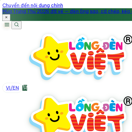
Chuyển đến nội dung chính
Mùa Trung Thu 2026 đã về — đèn ông sao, cá chép, kéo q
VI
/
EN