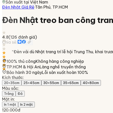
Sản xuất tại
Việt Nam
Đèn Nhật Giá Rẻ
·
Tân Phú, TP.HCM
Đèn Nhật treo ban công tra
4.8
(
126
đánh giá)
Chia sẻ:
“
Đèn vải dù Nhật trang trí lễ hội Trung Thu, khai tr
100% thủ công
Không hàng công nghiệp
TP.HCM & Hội An
Làng nghề truyền thống
Bảo hành 30 ngày
Lỗi sản xuất hoàn 100%
Kích thước
:
20×35cm
25×45cm
30×55cm
35×65cm
40×80cm
Màu sắc
:
Trắng
Đỏ
Mặt in
:
In 1 mặt
In 2 mặt
120.000đ