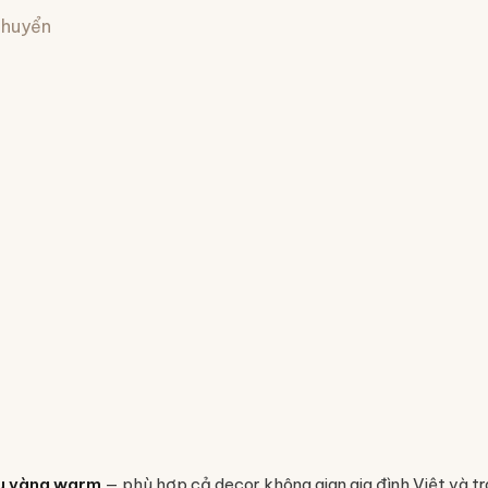
 chuyển
 vàng warm
— phù hợp cả decor không gian gia đình Việt và tr