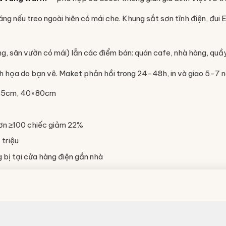
áng nếu treo ngoài hiên có mái che. Khung sắt sơn tĩnh điện, đ
ng, sân vườn có mái) lẫn các điểm bán: quán cafe, nhà hàng, qu
minh họa do bạn vẽ. Maket phản hồi trong 24-48h, in và giao 5-7 
×65cm, 40×80cm
ơn ≥100 chiếc giảm 22%
 triệu
bị tại cửa hàng điện gần nhà