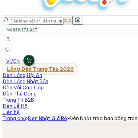
⌘K
0989.778.247
VI
/
EN
Lồng Đèn Trung Thu 2026
Đèn Lồng Hội An
Đèn Lồng Nhật Bản
Đèn Vải Cao Cấp
Đèn Thủ Công
Trang Trí B2B
Đèn Lễ Hội
Liên hệ
Trang chủ
›
Đèn Nhật Giá Rẻ
›
Đèn Nhật treo ban công trang