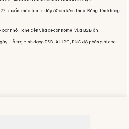
ui E27 chuẩn, móc treo + dây 50cm kèm theo. Bóng đèn không
ầy bar nhỏ. Tone đèn vừa decor home, vừa B2B ổn.
ngày. Hỗ trợ định dạng PSD, AI, JPG, PNG độ phân giải cao.