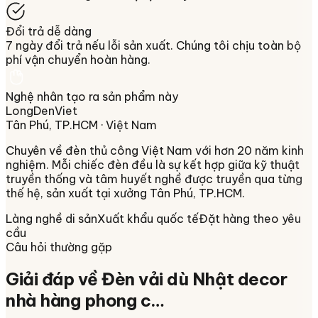
Đổi trả dễ dàng
7 ngày đổi trả nếu lỗi sản xuất. Chúng tôi chịu toàn bộ
phí vận chuyển hoàn hàng.
Nghệ nhân tạo ra sản phẩm này
LongDenViet
Tân Phú, TP.HCM
· Việt Nam
Chuyên về
đèn thủ công Việt Nam
với hơn 20 năm kinh
nghiệm. Mỗi chiếc đèn đều là sự kết hợp giữa kỹ thuật
truyền thống và tâm huyết nghề được truyền qua từng
thế hệ, sản xuất tại xưởng
Tân Phú, TP.HCM
.
Làng nghề di sản
Xuất khẩu quốc tế
Đặt hàng theo yêu
cầu
Câu hỏi thường gặp
Giải đáp về
Đèn vải dù Nhật decor
nhà hàng phong c…