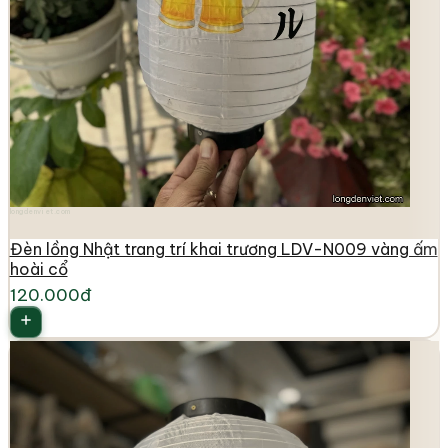
longdenviet.com
Đèn lồng Nhật trang trí khai trương LDV-N009 vàng ấm
hoài cổ
120.000đ