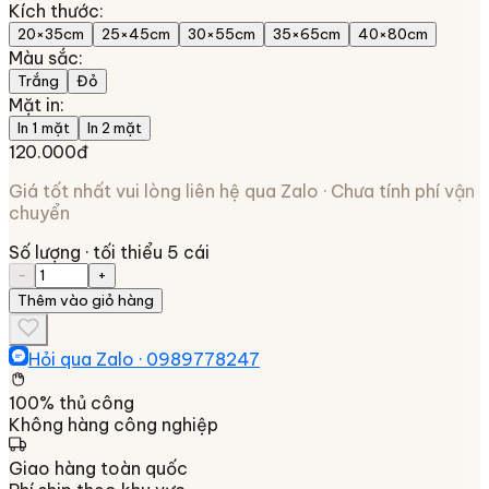
Kích thước
:
20×35cm
25×45cm
30×55cm
35×65cm
40×80cm
Màu sắc
:
Trắng
Đỏ
Mặt in
:
In 1 mặt
In 2 mặt
120.000đ
Giá tốt nhất vui lòng liên hệ qua Zalo · Chưa tính phí vận
chuyển
Số lượng
· tối thiểu 5 cái
−
+
Thêm vào giỏ hàng
Hỏi qua Zalo ·
0989778247
100% thủ công
Không hàng công nghiệp
Giao hàng toàn quốc