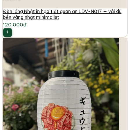
longdenviet.com
Đèn lồng Nhật in họa tiết quán ăn LDV-N017 — vải dù
bền vàng nhạt minimalist
120.000đ