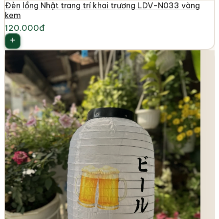
Đèn lồng Nhật trang trí khai trương LDV-N033 vàng
kem
120.000đ