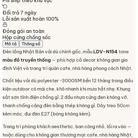
Phí ship theo khu vực
Đổi trả 7 ngày
Lỗi sản xuất hoàn 100%
Đóng gói an toàn
Hộp cứng chống sốc
Mô tả
Thông số
Đèn lồng Nhật Bản vải dù chính gốc, mẫu
LDV-N154
tone
màu đỏ truyền thống
— phù hợp cả decor không gian gia
đình Việt và trang trí quán cafe, nhà hàng phong cách Nhật.
Chất liệu vải dù polyester ~300GSM bền 12 tháng trong điều
kiện outdoor có mái che, khô nhanh khi mưa hắt nhẹ. Khung
sắt sơn tĩnh điện chống gỉ, 2 đầu nhựa cứng đen không vỡ,
thanh chống căng đèn bằng thép không gỉ. Dây treo 50cm
kèm móc, đui đèn E27 (bóng không kèm).
Trang trí phòng khách aesthetic, ban công nhỏ, lối ra vào —
hoặc dùng cho không gian thương mại: cafe, nhà hàng Nhật,