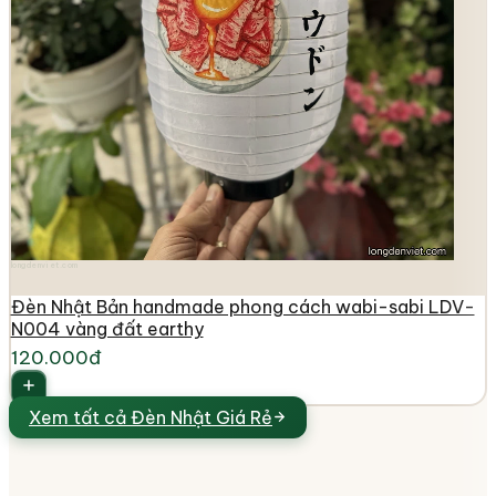
longdenviet.com
Đèn Nhật Bản handmade phong cách wabi-sabi LDV-
N004 vàng đất earthy
120.000đ
Xem tất cả
Đèn Nhật Giá Rẻ