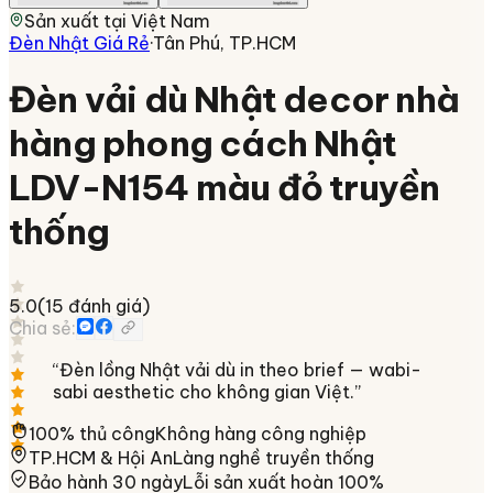
Sản xuất tại
Việt Nam
Đèn Nhật Giá Rẻ
·
Tân Phú, TP.HCM
Đèn vải dù Nhật decor nhà
hàng phong cách Nhật
LDV-N154 màu đỏ truyền
thống
5.0
(
15
đánh giá)
Chia sẻ:
“
Đèn lồng Nhật vải dù in theo brief — wabi-
sabi aesthetic cho không gian Việt.
”
100% thủ công
Không hàng công nghiệp
TP.HCM & Hội An
Làng nghề truyền thống
Bảo hành 30 ngày
Lỗi sản xuất hoàn 100%