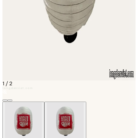
1
/
2
longdenviet.com