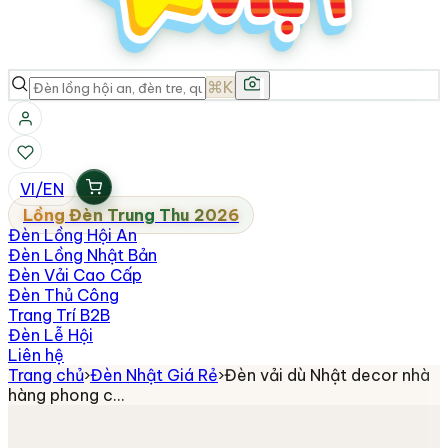
⌘K
VI
/
EN
Lồng Đèn Trung Thu 2026
Đèn Lồng Hội An
Đèn Lồng Nhật Bản
Đèn Vải Cao Cấp
Đèn Thủ Công
Trang Trí B2B
Đèn Lễ Hội
Liên hệ
Trang chủ
›
Đèn Nhật Giá Rẻ
›
Đèn vải dù Nhật decor nhà
hàng phong c…