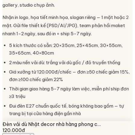
gallery, studio chụp ảnh.
Nhận in logo, họa tiết minh họa, slogan riêng — 1 mặt hoặc 2
mặt. Gửi file thiết kế (PSD/AI/JPG), team phản hồi maket
nhanh 1-2 ngày, sau đó in + ship 5-7 ngày.
5 kích thước có sẵn: 20×35cm, 25×45cm, 30×55cm,
35×65cm, 40×80cm
2 màu nền vải dù: trắng vải dù gốc / đỏ truyền thống
Giá xưởng từ 120.000đ/chiếc — đơn ≥50 chiếc giảm 15%,
đơn ≥100 chiếc giảm 22%
Thời gian giao hàng 5-7 ngày làm việc, miễn phí ship đơn
≥3 triệu
Đui đèn E27 chuẩn quốc tế, bóng không bao gồm — tự
trang bị tại cửa hàng điện gần nhà
Đèn vải dù Nhật decor nhà hàng phong c…
120.000đ