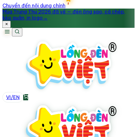
Chuyển đến nội dung chính
Mùa Trung Thu 2026 đã về — đèn ông sao, cá chép,
kéo quân, in logo
→
VI
/
EN