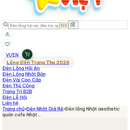
⌘K
VI
/
EN
Lồng Đèn Trung Thu 2026
Đèn Lồng Hội An
Đèn Lồng Nhật Bản
Đèn Vải Cao Cấp
Đèn Thủ Công
Trang Trí B2B
Đèn Lễ Hội
Liên hệ
Trang chủ
›
Đèn Nhật Giá Rẻ
›
Đèn lồng Nhật aesthetic
quán cafe Nhật…