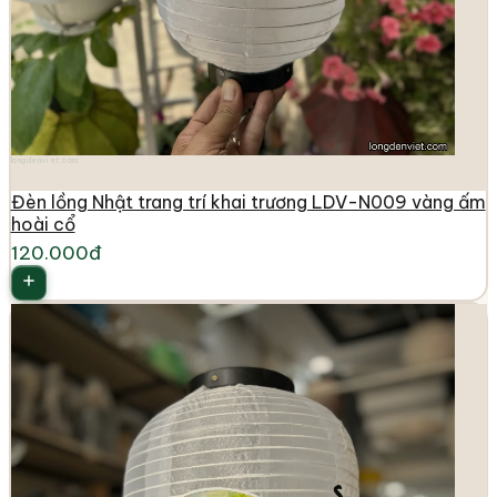
longdenviet.com
Đèn lồng Nhật trang trí khai trương LDV-N009 vàng ấm
hoài cổ
120.000đ