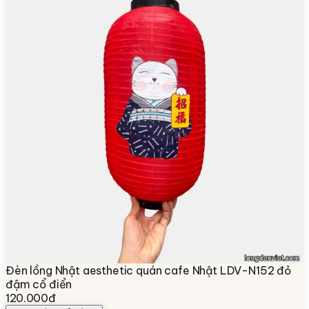
Đèn lồng Nhật aesthetic quán cafe Nhật LDV-N152 đỏ
đậm cổ điển
120.000đ