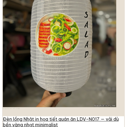
longdenviet.com
Đèn lồng Nhật in họa tiết quán ăn LDV-N017 — vải dù
bền vàng nhạt minimalist