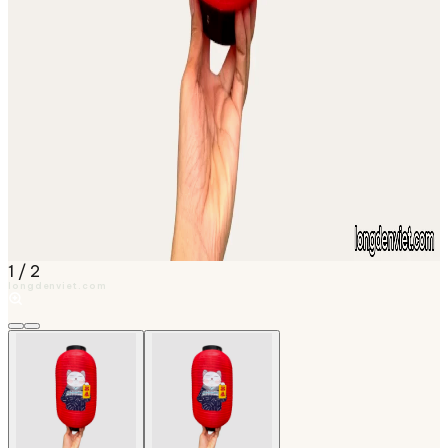
1
/
2
longdenviet.com