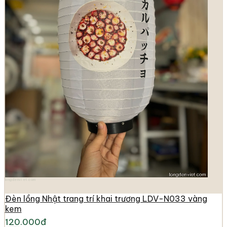
longdenviet.com
Đèn lồng Nhật trang trí khai trương LDV-N033 vàng
kem
120.000đ