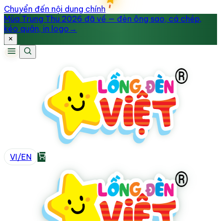
Chuyển đến nội dung chính
Mùa Trung Thu 2026 đã về — đèn ông sao, cá chép,
kéo quân, in logo
→
VI
/
EN