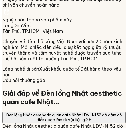
phí vận chuyển hoàn hàng.
Nghệ nhân tạo ra sản phẩm này
LongDenViet
Tân Phú, TP.HCM
· Việt Nam
Chuyên về
đèn thủ công Việt Nam
với hơn 20 năm kinh
nghiệm. Mỗi chiếc đèn đều là sự kết hợp giữa kỹ thuật
truyền thống và tâm huyết nghề được truyền qua từng
thế hệ, sản xuất tại xưởng
Tân Phú, TP.HCM
.
Làng nghề di sản
Xuất khẩu quốc tế
Đặt hàng theo yêu
cầu
Câu hỏi thường gặp
Giải đáp về
Đèn lồng Nhật aesthetic
quán cafe Nhật…
Đèn lồng Nhật aesthetic quán cafe Nhật LDV-N152 đỏ đậm cổ
điển được làm từ vật liệu gì?
Đèn lồng Nhật aesthetic quán cafe Nhật LDV-N152 đỏ