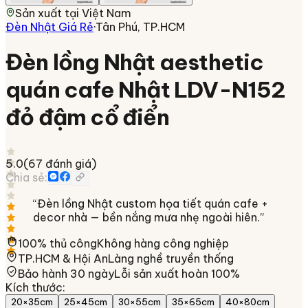
Sản xuất tại
Việt Nam
Đèn Nhật Giá Rẻ
·
Tân Phú, TP.HCM
Đèn lồng Nhật aesthetic
quán cafe Nhật LDV-N152
đỏ đậm cổ điển
5.0
(
67
đánh giá)
Chia sẻ:
“
Đèn lồng Nhật custom họa tiết quán cafe +
decor nhà — bền nắng mưa nhẹ ngoài hiên.
”
100% thủ công
Không hàng công nghiệp
TP.HCM & Hội An
Làng nghề truyền thống
Bảo hành 30 ngày
Lỗi sản xuất hoàn 100%
Kích thước
:
20×35cm
25×45cm
30×55cm
35×65cm
40×80cm