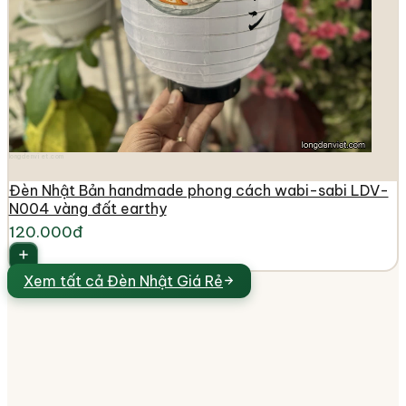
longdenviet.com
Đèn Nhật Bản handmade phong cách wabi-sabi LDV-
N004 vàng đất earthy
120.000đ
Xem tất cả
Đèn Nhật Giá Rẻ