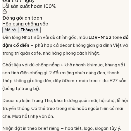
Đổi trả 7 ngày
Lỗi sản xuất hoàn 100%
Đóng gói an toàn
Hộp cứng chống sốc
Mô tả
Thông số
Đèn lồng Nhật Bản vải dù chính gốc, mẫu
LDV-N152
tone
đỏ
đậm cổ điển
— phù hợp cả decor không gian gia đình Việt và
trang trí quán cafe, nhà hàng phong cách Nhật.
Chất liệu vải dù chống nắng + khô nhanh khi mưa, khung sắt
sơn tĩnh điện chống gỉ. 2 đầu miệng nhựa cứng đen, thanh
thép không gỉ căng đèn, dây 50cm + móc treo + đui E27 sẵn
(bóng tự trang bị).
Decor sự kiện Trung Thu, khai trương quán mới, hội chợ, lễ hội
truyền thống. Có thể treo trong nhà hoặc ngoài hiên có mái
che. Mưa hắt nhẹ vẫn ổn.
Nhận đặt in theo brief riêng — họa tiết, logo, slogan tùy ý.