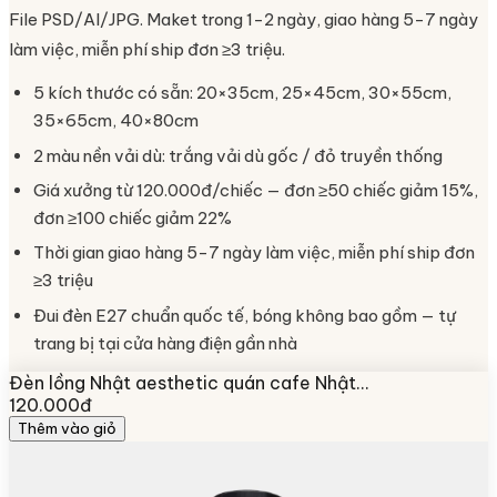
File PSD/AI/JPG. Maket trong 1-2 ngày, giao hàng 5-7 ngày
làm việc, miễn phí ship đơn ≥3 triệu.
5 kích thước có sẵn: 20×35cm, 25×45cm, 30×55cm,
35×65cm, 40×80cm
2 màu nền vải dù: trắng vải dù gốc / đỏ truyền thống
Giá xưởng từ 120.000đ/chiếc — đơn ≥50 chiếc giảm 15%,
đơn ≥100 chiếc giảm 22%
Thời gian giao hàng 5-7 ngày làm việc, miễn phí ship đơn
≥3 triệu
Đui đèn E27 chuẩn quốc tế, bóng không bao gồm — tự
trang bị tại cửa hàng điện gần nhà
Đèn lồng Nhật aesthetic quán cafe Nhật…
120.000đ
Thêm vào giỏ