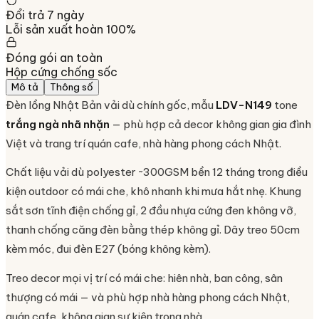
Đổi trả 7 ngày
Lỗi sản xuất hoàn 100%
Đóng gói an toàn
Hộp cứng chống sốc
Mô tả
Thông số
Đèn lồng Nhật Bản vải dù chính gốc, mẫu
LDV-N149
tone
trắng ngà nhã nhặn
— phù hợp cả decor không gian gia đình
Việt và trang trí quán cafe, nhà hàng phong cách Nhật.
Chất liệu vải dù polyester ~300GSM bền 12 tháng trong điều
kiện outdoor có mái che, khô nhanh khi mưa hắt nhẹ. Khung
sắt sơn tĩnh điện chống gỉ, 2 đầu nhựa cứng đen không vỡ,
thanh chống căng đèn bằng thép không gỉ. Dây treo 50cm
kèm móc, đui đèn E27 (bóng không kèm).
Treo decor mọi vị trí có mái che: hiên nhà, ban công, sân
thượng có mái — và phù hợp nhà hàng phong cách Nhật,
quán cafe, không gian sự kiện trong nhà.