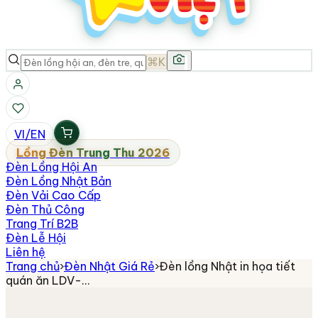
⌘K
VI
/
EN
Lồng Đèn Trung Thu 2026
Đèn Lồng Hội An
Đèn Lồng Nhật Bản
Đèn Vải Cao Cấp
Đèn Thủ Công
Trang Trí B2B
Đèn Lễ Hội
Liên hệ
Trang chủ
›
Đèn Nhật Giá Rẻ
›
Đèn lồng Nhật in họa tiết
quán ăn LDV-…