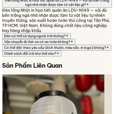
Đèn lồng Nhật in họa tiết quán ăn LDV-N149 — vải dù bền trắng
ngà nhã nhặn được làm từ vật liệu gì?
Đèn lồng Nhật in họa tiết quán ăn LDV-N149 — vải dù
bền trắng ngà nhã nhặn được làm từ vật liệu tự nhiên
truyền thống, sản xuất hoàn toàn thủ công tại Tân Phú,
TP.HCM, Việt Nam. Không dùng chất liệu công nghiệp
hay hàng nhập khẩu.
Đèn có thể sử dụng ngoài trời không?
Vận chuyển đi tỉnh xa có an toàn không?
Có thể đặt theo yêu cầu (kích thước, màu sắc, in logo) không?
Chính sách đổi trả như thế nào?
Sản Phẩm
Liên Quan