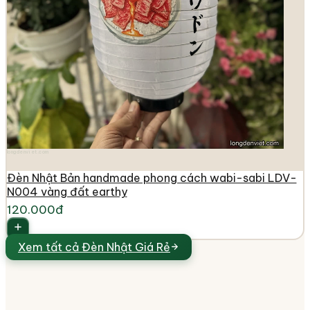
longdenviet.com
Đèn Nhật Bản handmade phong cách wabi-sabi LDV-
N004 vàng đất earthy
120.000đ
Xem tất cả
Đèn Nhật Giá Rẻ