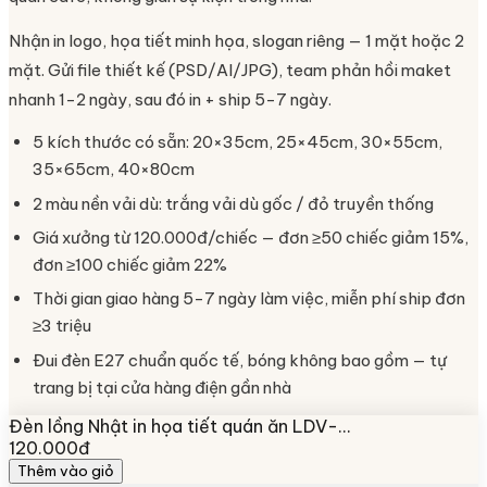
Nhận in logo, họa tiết minh họa, slogan riêng — 1 mặt hoặc 2
mặt. Gửi file thiết kế (PSD/AI/JPG), team phản hồi maket
nhanh 1-2 ngày, sau đó in + ship 5-7 ngày.
5 kích thước có sẵn: 20×35cm, 25×45cm, 30×55cm,
35×65cm, 40×80cm
2 màu nền vải dù: trắng vải dù gốc / đỏ truyền thống
Giá xưởng từ 120.000đ/chiếc — đơn ≥50 chiếc giảm 15%,
đơn ≥100 chiếc giảm 22%
Thời gian giao hàng 5-7 ngày làm việc, miễn phí ship đơn
≥3 triệu
Đui đèn E27 chuẩn quốc tế, bóng không bao gồm — tự
trang bị tại cửa hàng điện gần nhà
Đèn lồng Nhật in họa tiết quán ăn LDV-…
120.000đ
Thêm vào giỏ