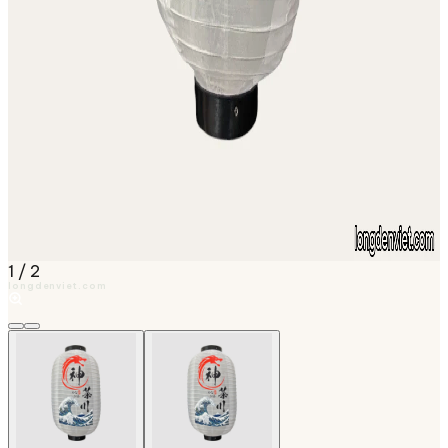
1
/
2
longdenviet.com