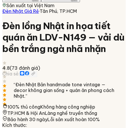
Sản xuất tại
Việt Nam
Đèn Nhật Giá Rẻ
·
Tân Phú, TP.HCM
Đèn lồng Nhật in họa tiết
quán ăn LDV-N149 — vải dù
bền trắng ngà nhã nhặn
4.8
(
73
đánh giá)
Chia sẻ:
“
Đèn Nhật Bản handmade tone vintage —
decor không gian sống + quán ăn phong cách
Nhật.
”
100% thủ công
Không hàng công nghiệp
TP.HCM & Hội An
Làng nghề truyền thống
Bảo hành 30 ngày
Lỗi sản xuất hoàn 100%
Kích thước
: