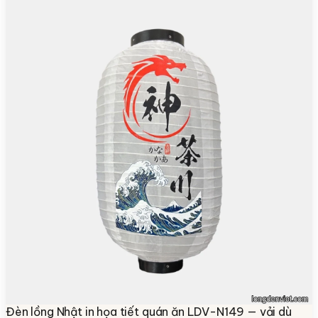
Đèn lồng Nhật in họa tiết quán ăn LDV-N149 — vải dù