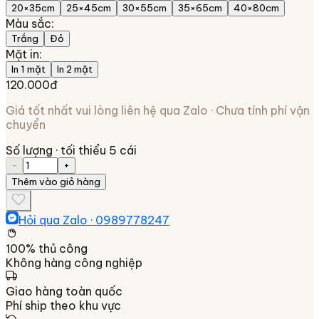
20×35cm
25×45cm
30×55cm
35×65cm
40×80cm
Màu sắc
:
Trắng
Đỏ
Mặt in
:
In 1 mặt
In 2 mặt
120.000đ
Giá tốt nhất vui lòng liên hệ qua Zalo · Chưa tính phí vận
chuyển
Số lượng
· tối thiểu 5 cái
−
+
Thêm vào giỏ hàng
Hỏi qua Zalo ·
0989778247
100% thủ công
Không hàng công nghiệp
Giao hàng toàn quốc
Phí ship theo khu vực