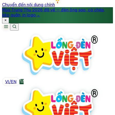
Chuyển đến nội dung chính
Mùa Trung Thu 2026 đã về — đèn ông sao, cá chép,
kéo quân, in logo
→
VI
/
EN