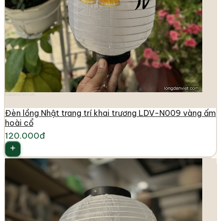
longdenviet.com
Đèn lồng Nhật trang trí khai trương LDV-N009 vàng ấm
hoài cổ
120.000đ