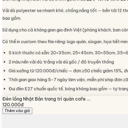
Vải dù polyester se nhanh khô, chống nắng tốt — bền tới 12 th
bao gồm.
Sử dụng cho cả không gian gia đình Việt (phòng khách, ban cô
Có thể in custom theo file riêng: logo quán, slogan, họa tiết 
5 kích thước có sẵn: 20×35cm, 25×45cm, 30×55cm, 35
2 màu nền vải dù: trắng vải dù gốc / đỏ truyền thống
Giá xưởng từ 120.000đ/chiếc — đơn ≥50 chiếc giảm 15%, đ
Thời gian giao hàng 5-7 ngày làm việc, miễn phí ship đơn ≥3
Đui đèn E27 chuẩn quốc tế, bóng không bao gồm — tự trang 
Đèn lồng Nhật Bản trang trí quán cafe …
120.000đ
Thêm vào giỏ