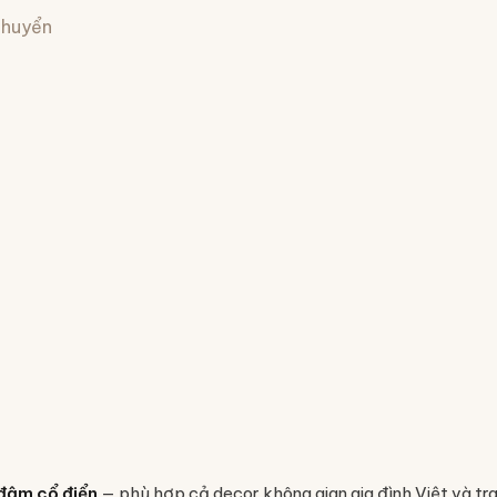
 chuyển
đậm cổ điển
— phù hợp cả decor không gian gia đình Việt và tr