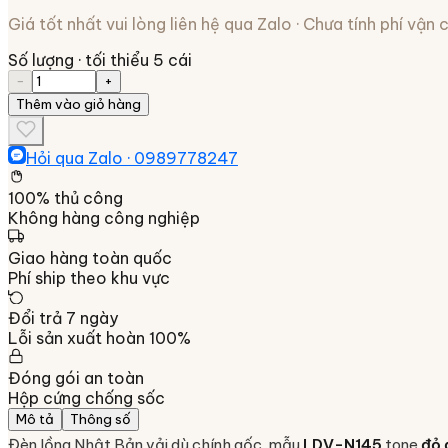
Giá tốt nhất vui lòng liên hệ qua Zalo · Chưa tính phí vận
Số lượng
· tối thiểu 5 cái
−
+
Thêm vào giỏ hàng
Hỏi qua Zalo ·
0989778247
100% thủ công
Không hàng công nghiệp
Giao hàng toàn quốc
Phí ship theo khu vực
Đổi trả 7 ngày
Lỗi sản xuất hoàn 100%
Đóng gói an toàn
Hộp cứng chống sốc
Mô tả
Thông số
Đèn lồng Nhật Bản vải dù chính gốc, mẫu
LDV-N145
tone
đỏ 