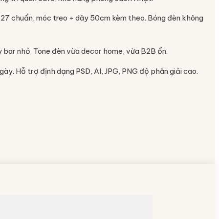
ui E27 chuẩn, móc treo + dây 50cm kèm theo. Bóng đèn không
ầy bar nhỏ. Tone đèn vừa decor home, vừa B2B ổn.
ngày. Hỗ trợ định dạng PSD, AI, JPG, PNG độ phân giải cao.