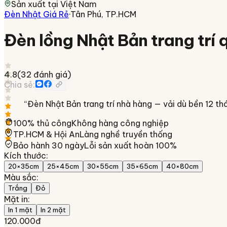
Sản xuất tại
Việt Nam
Đèn Nhật Giá Rẻ
·
Tân Phú, TP.HCM
Đèn lồng Nhật Bản trang trí
4.8
(
32
đánh giá)
Chia sẻ:
“
Đèn Nhật Bản trang trí nhà hàng — vải dù bền 12 th
100% thủ công
Không hàng công nghiệp
TP.HCM & Hội An
Làng nghề truyền thống
Bảo hành 30 ngày
Lỗi sản xuất hoàn 100%
Kích thước
:
20×35cm
25×45cm
30×55cm
35×65cm
40×80cm
Màu sắc
:
Trắng
Đỏ
Mặt in
:
In 1 mặt
In 2 mặt
120.000đ