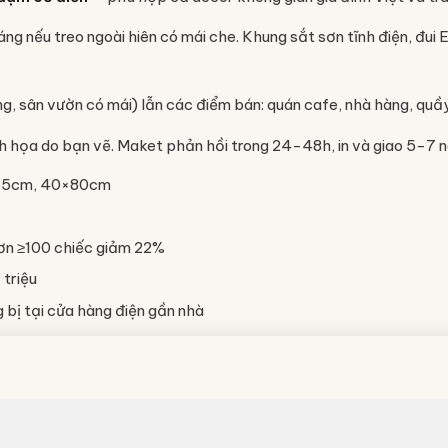
áng nếu treo ngoài hiên có mái che. Khung sắt sơn tĩnh điện, đ
ng, sân vườn có mái) lẫn các điểm bán: quán cafe, nhà hàng, qu
minh họa do bạn vẽ. Maket phản hồi trong 24-48h, in và giao 5-7 
×65cm, 40×80cm
ơn ≥100 chiếc giảm 22%
 triệu
bị tại cửa hàng điện gần nhà