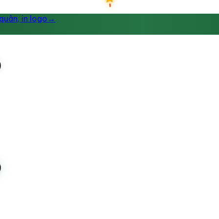
uân, in logo
→