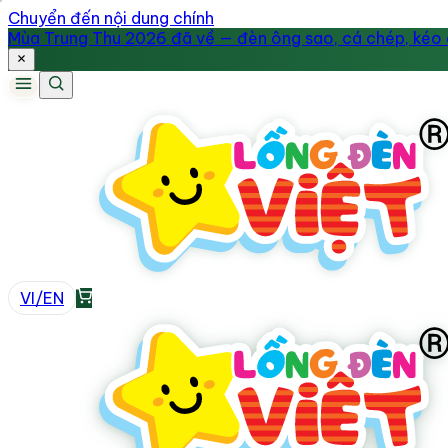
Chuyển đến nội dung chính
Mùa Trung Thu 2026 đã về — đèn ông sao, cá chép, kéo q
VI
/
EN