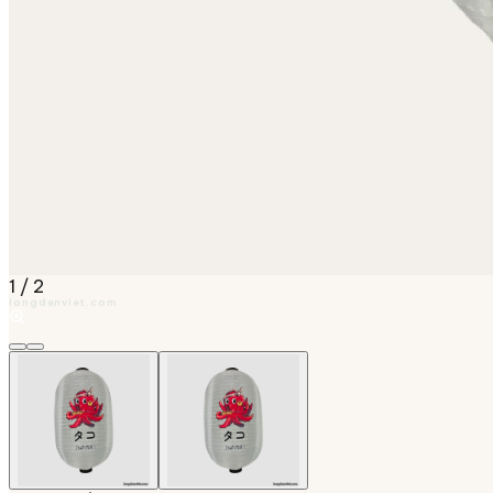
1
/
2
longdenviet.com