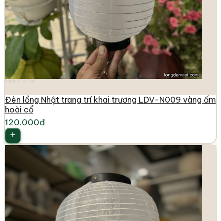
longdenviet.com
Đèn lồng Nhật trang trí khai trương LDV-N009 vàng ấm
hoài cổ
120.000đ