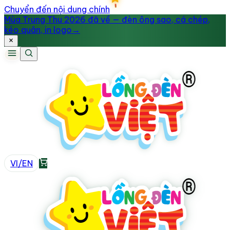
Chuyển đến nội dung chính
Mùa Trung Thu 2026 đã về — đèn ông sao, cá chép,
kéo quân, in logo
→
VI
/
EN