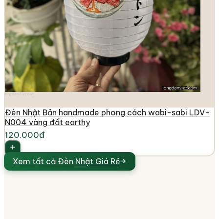
longdenviet.com
Đèn Nhật Bản handmade phong cách wabi-sabi LDV-
N004 vàng đất earthy
120.000đ
Xem tất cả
Đèn Nhật Giá Rẻ