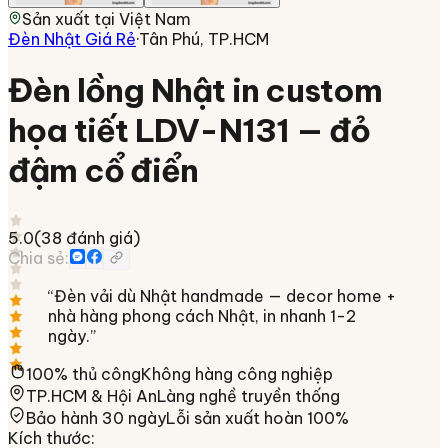
Sản xuất tại
Việt Nam
Đèn Nhật Giá Rẻ
·
Tân Phú, TP.HCM
Đèn lồng Nhật in custom
họa tiết LDV-N131 — đỏ
đậm cổ điển
5.0
(
38
đánh giá)
Chia sẻ:
“
Đèn vải dù Nhật handmade — decor home +
nhà hàng phong cách Nhật, in nhanh 1-2
ngày.
”
100% thủ công
Không hàng công nghiệp
TP.HCM & Hội An
Làng nghề truyền thống
Bảo hành 30 ngày
Lỗi sản xuất hoàn 100%
Kích thước
: