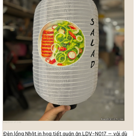
longdenviet.com
Đèn lồng Nhật in họa tiết quán ăn LDV-N017 — vải dù