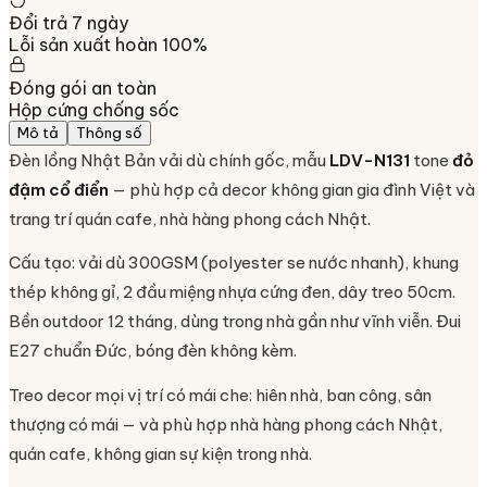
Đổi trả 7 ngày
Lỗi sản xuất hoàn 100%
Đóng gói an toàn
Hộp cứng chống sốc
Mô tả
Thông số
Đèn lồng Nhật Bản vải dù chính gốc, mẫu
LDV-N131
tone
đỏ
đậm cổ điển
— phù hợp cả decor không gian gia đình Việt và
trang trí quán cafe, nhà hàng phong cách Nhật.
Cấu tạo: vải dù 300GSM (polyester se nước nhanh), khung
thép không gỉ, 2 đầu miệng nhựa cứng đen, dây treo 50cm.
Bền outdoor 12 tháng, dùng trong nhà gần như vĩnh viễn. Đui
E27 chuẩn Đức, bóng đèn không kèm.
Treo decor mọi vị trí có mái che: hiên nhà, ban công, sân
thượng có mái — và phù hợp nhà hàng phong cách Nhật,
quán cafe, không gian sự kiện trong nhà.