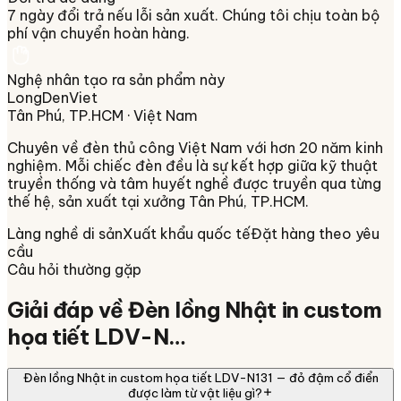
7 ngày đổi trả nếu lỗi sản xuất. Chúng tôi chịu toàn bộ
phí vận chuyển hoàn hàng.
Nghệ nhân tạo ra sản phẩm này
LongDenViet
Tân Phú, TP.HCM
· Việt Nam
Chuyên về
đèn thủ công Việt Nam
với hơn 20 năm kinh
nghiệm. Mỗi chiếc đèn đều là sự kết hợp giữa kỹ thuật
truyền thống và tâm huyết nghề được truyền qua từng
thế hệ, sản xuất tại xưởng
Tân Phú, TP.HCM
.
Làng nghề di sản
Xuất khẩu quốc tế
Đặt hàng theo yêu
cầu
Câu hỏi thường gặp
Giải đáp về
Đèn lồng Nhật in custom
họa tiết LDV-N…
Đèn lồng Nhật in custom họa tiết LDV-N131 — đỏ đậm cổ điển
được làm từ vật liệu gì?