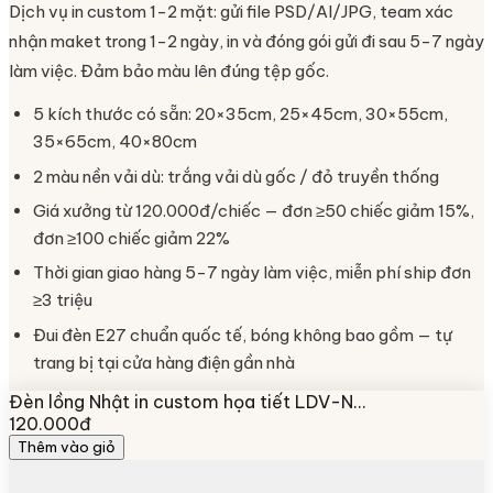
Dịch vụ in custom 1-2 mặt: gửi file PSD/AI/JPG, team xác
nhận maket trong 1-2 ngày, in và đóng gói gửi đi sau 5-7 ngày
làm việc. Đảm bảo màu lên đúng tệp gốc.
5 kích thước có sẵn: 20×35cm, 25×45cm, 30×55cm,
35×65cm, 40×80cm
2 màu nền vải dù: trắng vải dù gốc / đỏ truyền thống
Giá xưởng từ 120.000đ/chiếc — đơn ≥50 chiếc giảm 15%,
đơn ≥100 chiếc giảm 22%
Thời gian giao hàng 5-7 ngày làm việc, miễn phí ship đơn
≥3 triệu
Đui đèn E27 chuẩn quốc tế, bóng không bao gồm — tự
trang bị tại cửa hàng điện gần nhà
Đèn lồng Nhật in custom họa tiết LDV-N…
120.000đ
Thêm vào giỏ