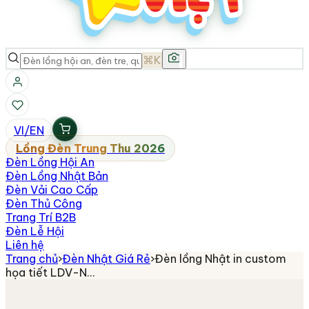
⌘K
VI
/
EN
Lồng Đèn Trung Thu 2026
Đèn Lồng Hội An
Đèn Lồng Nhật Bản
Đèn Vải Cao Cấp
Đèn Thủ Công
Trang Trí B2B
Đèn Lễ Hội
Liên hệ
Trang chủ
›
Đèn Nhật Giá Rẻ
›
Đèn lồng Nhật in custom
họa tiết LDV-N…