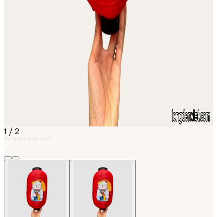
1
/
2
longdenviet.com