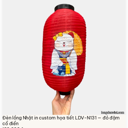
Đèn lồng Nhật in custom họa tiết LDV-N131 — đỏ đậm
cổ điển