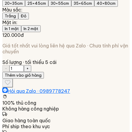
20×35cm
25×45cm
30×55cm
35×65cm
40×80cm
Màu sắc
:
Trắng
Đỏ
Mặt in
:
In 1 mặt
In 2 mặt
120.000đ
Giá tốt nhất vui lòng liên hệ qua Zalo · Chưa tính phí vận
chuyển
Số lượng
· tối thiểu 5 cái
−
+
Thêm vào giỏ hàng
Hỏi qua Zalo ·
0989778247
100% thủ công
Không hàng công nghiệp
Giao hàng toàn quốc
Phí ship theo khu vực