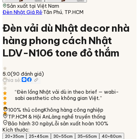
Sản xuất tại
Việt Nam
Đèn Nhật Giá Rẻ
·
Tân Phú, TP.HCM
Đèn vải dù Nhật decor nhà
hàng phong cách Nhật
LDV-N106 tone đỏ thắm
5.0
(
90
đánh giá)
Chia sẻ:
“
Đèn lồng Nhật vải dù in theo brief — wabi-
sabi aesthetic cho không gian Việt.
”
100% thủ công
Không hàng công nghiệp
TP.HCM & Hội An
Làng nghề truyền thống
Bảo hành 30 ngày
Lỗi sản xuất hoàn 100%
Kích thước
:
20×35cm
25×45cm
30×55cm
35×65cm
40×80cm