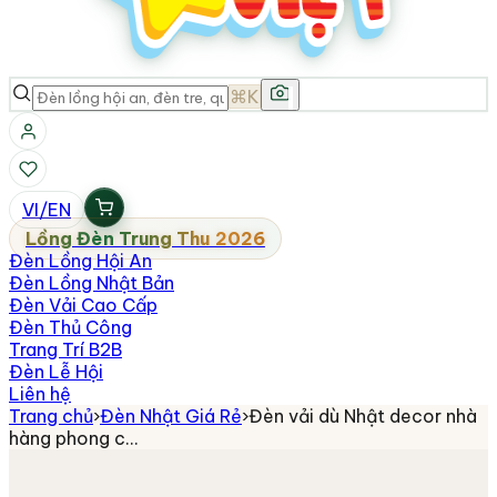
⌘K
VI
/
EN
Lồng Đèn Trung Thu 2026
Đèn Lồng Hội An
Đèn Lồng Nhật Bản
Đèn Vải Cao Cấp
Đèn Thủ Công
Trang Trí B2B
Đèn Lễ Hội
Liên hệ
Trang chủ
›
Đèn Nhật Giá Rẻ
›
Đèn vải dù Nhật decor nhà
hàng phong c…