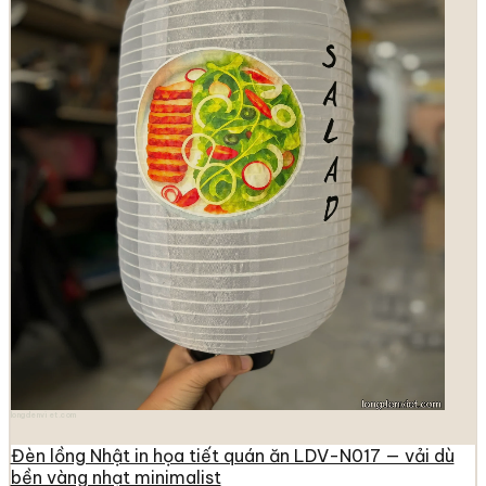
longdenviet.com
Đèn lồng Nhật in họa tiết quán ăn LDV-N017 — vải dù
bền vàng nhạt minimalist