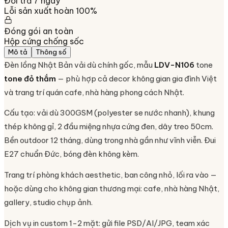
Đổi trả 7 ngày
Lỗi sản xuất hoàn 100%
Đóng gói an toàn
Hộp cứng chống sốc
Mô tả
Thông số
Đèn lồng Nhật Bản vải dù chính gốc, mẫu
LDV-N106
tone
tone đỏ thắm
— phù hợp cả decor không gian gia đình Việt
và trang trí quán cafe, nhà hàng phong cách Nhật.
Cấu tạo: vải dù 300GSM (polyester se nước nhanh), khung
thép không gỉ, 2 đầu miệng nhựa cứng đen, dây treo 50cm.
Bền outdoor 12 tháng, dùng trong nhà gần như vĩnh viễn. Đui
E27 chuẩn Đức, bóng đèn không kèm.
Trang trí phòng khách aesthetic, ban công nhỏ, lối ra vào —
hoặc dùng cho không gian thương mại: cafe, nhà hàng Nhật,
gallery, studio chụp ảnh.
Dịch vụ in custom 1-2 mặt: gửi file PSD/AI/JPG, team xác