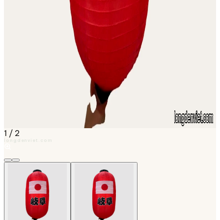
1
/
2
longdenviet.com