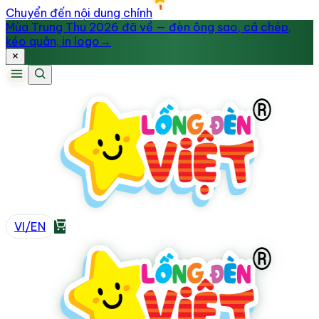
Chuyển đến nội dung chính
Mùa Trung Thu 2026 đã về — đèn ông sao, cá chép,
kéo quân, in logo
→
VI
/
EN