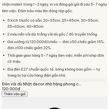
nhận maket trong 1-2 ngày, in và đóng gói gửi đi sau 5-7 ngày
làm việc. Đảm bảo màu lên đúng tệp gốc.
5 kích thước có sẵn: 20×35cm, 25×45cm, 30×55cm,
35×65cm, 40×80cm
2 màu nền vải dù: trắng vải dù gốc / đỏ truyền thống
Giá xưởng từ 120.000đ/chiếc — đơn ≥50 chiếc giảm 15%,
đơn ≥100 chiếc giảm 22%
Thời gian giao hàng 5-7 ngày làm việc, miễn phí ship đơn
≥3 triệu
Đui đèn E27 chuẩn quốc tế, bóng không bao gồm — tự
trang bị tại cửa hàng điện gần nhà
Đèn vải dù Nhật decor nhà hàng phong c…
120.000đ
Thêm vào giỏ