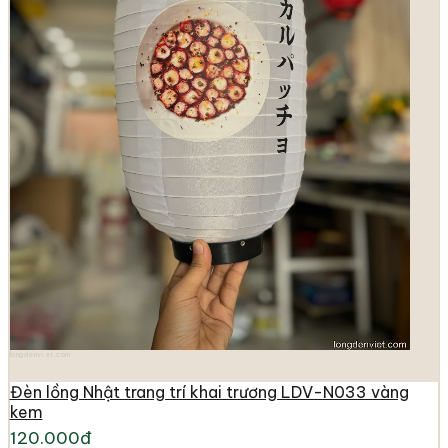
longdenviet.com
Đèn lồng Nhật trang trí khai trương LDV-N033 vàng
kem
120.000đ