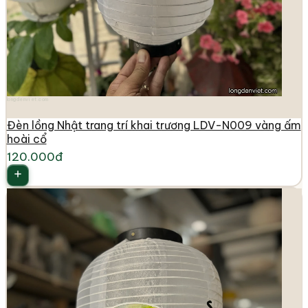
longdenviet.com
Đèn lồng Nhật trang trí khai trương LDV-N009 vàng ấm
hoài cổ
120.000đ