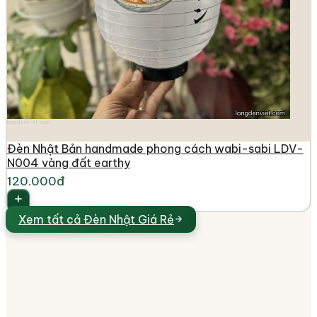
longdenviet.com
Đèn Nhật Bản handmade phong cách wabi-sabi LDV-
N004 vàng đất earthy
120.000đ
Xem tất cả
Đèn Nhật Giá Rẻ