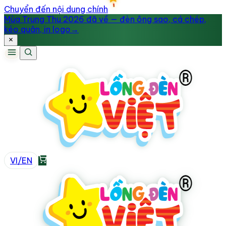
Chuyển đến nội dung chính
Mùa Trung Thu 2026 đã về — đèn ông sao, cá chép,
kéo quân, in logo
→
VI
/
EN