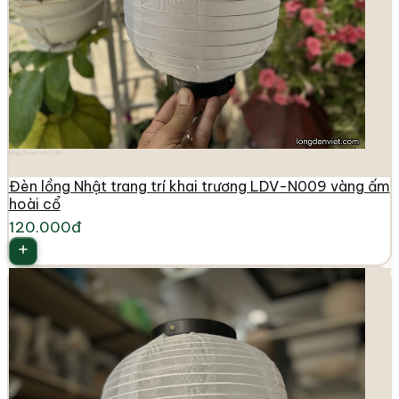
longdenviet.com
Đèn lồng Nhật trang trí khai trương LDV-N009 vàng ấm
hoài cổ
120.000đ