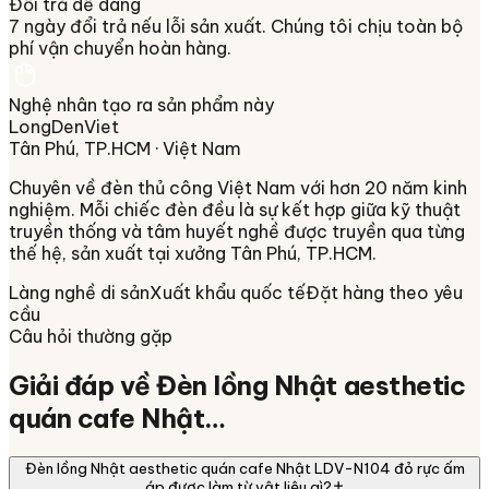
Đổi trả dễ dàng
7 ngày đổi trả nếu lỗi sản xuất. Chúng tôi chịu toàn bộ
phí vận chuyển hoàn hàng.
Nghệ nhân tạo ra sản phẩm này
LongDenViet
Tân Phú, TP.HCM
· Việt Nam
Chuyên về
đèn thủ công Việt Nam
với hơn 20 năm kinh
nghiệm. Mỗi chiếc đèn đều là sự kết hợp giữa kỹ thuật
truyền thống và tâm huyết nghề được truyền qua từng
thế hệ, sản xuất tại xưởng
Tân Phú, TP.HCM
.
Làng nghề di sản
Xuất khẩu quốc tế
Đặt hàng theo yêu
cầu
Câu hỏi thường gặp
Giải đáp về
Đèn lồng Nhật aesthetic
quán cafe Nhật…
Đèn lồng Nhật aesthetic quán cafe Nhật LDV-N104 đỏ rực ấm
áp được làm từ vật liệu gì?