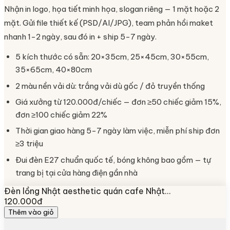
Nhận in logo, họa tiết minh họa, slogan riêng — 1 mặt hoặc 2
mặt. Gửi file thiết kế (PSD/AI/JPG), team phản hồi maket
nhanh 1-2 ngày, sau đó in + ship 5-7 ngày.
5 kích thước có sẵn: 20×35cm, 25×45cm, 30×55cm,
35×65cm, 40×80cm
2 màu nền vải dù: trắng vải dù gốc / đỏ truyền thống
Giá xưởng từ 120.000đ/chiếc — đơn ≥50 chiếc giảm 15%,
đơn ≥100 chiếc giảm 22%
Thời gian giao hàng 5-7 ngày làm việc, miễn phí ship đơn
≥3 triệu
Đui đèn E27 chuẩn quốc tế, bóng không bao gồm — tự
trang bị tại cửa hàng điện gần nhà
Đèn lồng Nhật aesthetic quán cafe Nhật…
120.000đ
Thêm vào giỏ