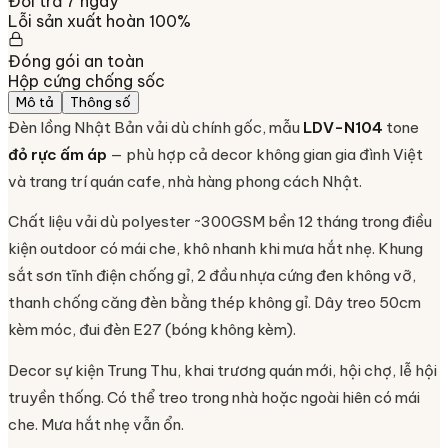
Đổi trả 7 ngày
Lỗi sản xuất hoàn 100%
Đóng gói an toàn
Hộp cứng chống sốc
Mô tả
Thông số
Đèn lồng Nhật Bản vải dù chính gốc, mẫu
LDV-N104
tone
đỏ rực ấm áp
— phù hợp cả decor không gian gia đình Việt
và trang trí quán cafe, nhà hàng phong cách Nhật.
Chất liệu vải dù polyester ~300GSM bền 12 tháng trong điều
kiện outdoor có mái che, khô nhanh khi mưa hắt nhẹ. Khung
sắt sơn tĩnh điện chống gỉ, 2 đầu nhựa cứng đen không vỡ,
thanh chống căng đèn bằng thép không gỉ. Dây treo 50cm
kèm móc, đui đèn E27 (bóng không kèm).
Decor sự kiện Trung Thu, khai trương quán mới, hội chợ, lễ hội
truyền thống. Có thể treo trong nhà hoặc ngoài hiên có mái
che. Mưa hắt nhẹ vẫn ổn.