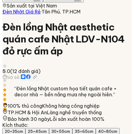
Sản xuất tại
Việt Nam
Đèn Nhật Giá Rẻ
·
Tân Phú, TP.HCM
Đèn lồng Nhật aesthetic
quán cafe Nhật LDV-N104
đỏ rực ấm áp
5.0
(
12
đánh giá)
Chia sẻ:
“
Đèn lồng Nhật custom họa tiết quán cafe +
decor nhà — bền nắng mưa nhẹ ngoài hiên.
”
100% thủ công
Không hàng công nghiệp
TP.HCM & Hội An
Làng nghề truyền thống
Bảo hành 30 ngày
Lỗi sản xuất hoàn 100%
Kích thước
:
20×35cm
25×45cm
30×55cm
35×65cm
40×80cm