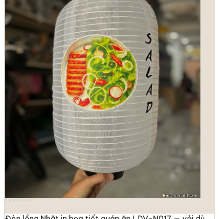
longdenviet.com
Đèn lồng Nhật in họa tiết quán ăn LDV-N017 — vải dù