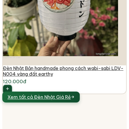
longdenviet.com
Đèn Nhật Bản handmade phong cách wabi-sabi LDV-
N004 vàng đất earthy
120.000đ
Xem tất cả
Đèn Nhật Giá Rẻ