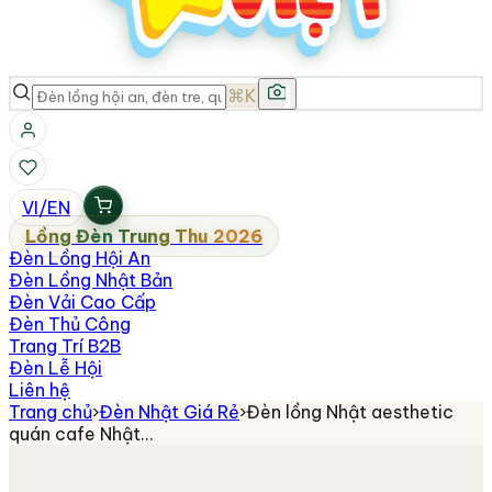
⌘K
VI
/
EN
Lồng Đèn Trung Thu 2026
Đèn Lồng Hội An
Đèn Lồng Nhật Bản
Đèn Vải Cao Cấp
Đèn Thủ Công
Trang Trí B2B
Đèn Lễ Hội
Liên hệ
Trang chủ
›
Đèn Nhật Giá Rẻ
›
Đèn lồng Nhật aesthetic
quán cafe Nhật…