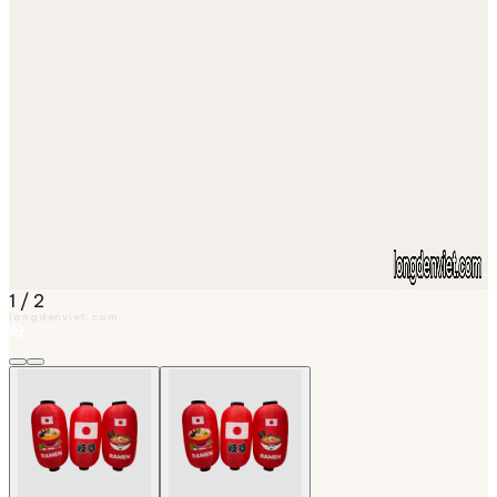
1
/
2
longdenviet.com