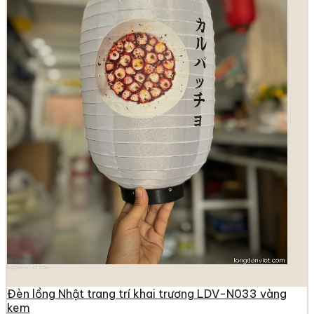
longdenviet.com
Đèn lồng Nhật trang trí khai trương LDV-N033 vàng
kem