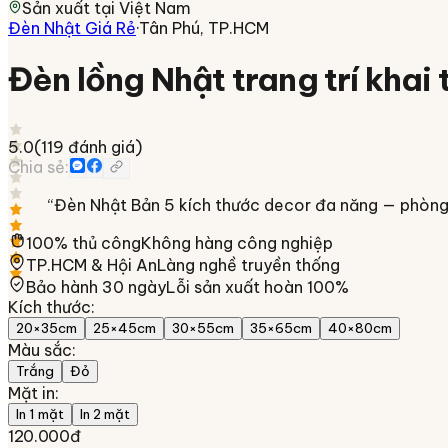
Sản xuất tại
Việt Nam
Đèn Nhật Giá Rẻ
·
Tân Phú, TP.HCM
Đèn lồng Nhật trang trí kha
5.0
(
119
đánh giá)
Chia sẻ:
“
Đèn Nhật Bản 5 kích thước decor đa năng — phòng 
100% thủ công
Không hàng công nghiệp
TP.HCM & Hội An
Làng nghề truyền thống
Bảo hành 30 ngày
Lỗi sản xuất hoàn 100%
Kích thước
:
20×35cm
25×45cm
30×55cm
35×65cm
40×80cm
Màu sắc
:
Trắng
Đỏ
Mặt in
:
In 1 mặt
In 2 mặt
120.000đ