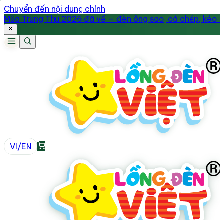
Chuyển đến nội dung chính
Mùa Trung Thu 2026 đã về — đèn ông sao, cá chép, kéo q
VI
/
EN