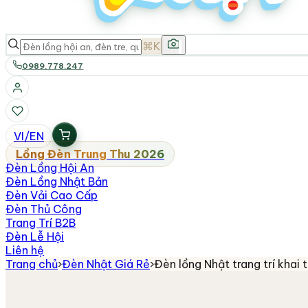
⌘K
0989.778.247
VI
/
EN
Lồng Đèn Trung Thu 2026
Đèn Lồng Hội An
Đèn Lồng Nhật Bản
Đèn Vải Cao Cấp
Đèn Thủ Công
Trang Trí B2B
Đèn Lễ Hội
Liên hệ
Trang chủ
›
Đèn Nhật Giá Rẻ
›
Đèn lồng Nhật trang trí khai