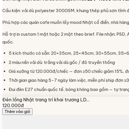
Cấu kiện: vải dù polyester 300GSM, khung thép phủ sơn tĩnh đ
Phù hợp các quán cafe muốn lấy mood Nhật cổ điển, nhà hàng
Hỗ trợ in custom 1 mặt hoặc 2 mặt theo brief. File nhận: PSD, 
quốc.
5 kích thước có sẵn: 20×35cm, 25×45cm, 30×55cm, 35
2 màu nền vải dù: trắng vải dù gốc / đỏ truyền thống
Giá xưởng từ 120.000đ/chiếc — đơn ≥50 chiếc giảm 15%, đ
Thời gian giao hàng 5-7 ngày làm việc, miễn phí ship đơn ≥3
Đui đèn E27 chuẩn quốc tế, bóng không bao gồm — tự trang 
Đèn lồng Nhật trang trí khai trương LD…
120.000đ
Thêm vào giỏ