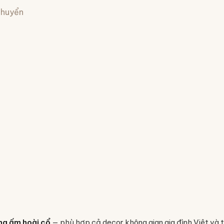
 chuyển
ng ấm hoài cổ
— phù hợp cả decor không gian gia đình Việt và 