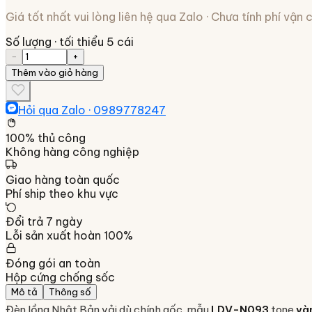
Giá tốt nhất vui lòng liên hệ qua Zalo · Chưa tính phí vận
Số lượng
· tối thiểu 5 cái
−
+
Thêm vào giỏ hàng
Hỏi qua Zalo ·
0989778247
100% thủ công
Không hàng công nghiệp
Giao hàng toàn quốc
Phí ship theo khu vực
Đổi trả 7 ngày
Lỗi sản xuất hoàn 100%
Đóng gói an toàn
Hộp cứng chống sốc
Mô tả
Thông số
Đèn lồng Nhật Bản vải dù chính gốc, mẫu
LDV-N093
tone
và