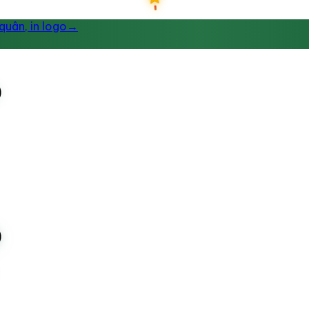
uân, in logo
→