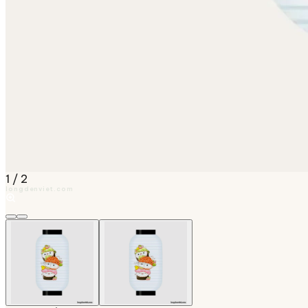
1
/
2
longdenviet.com