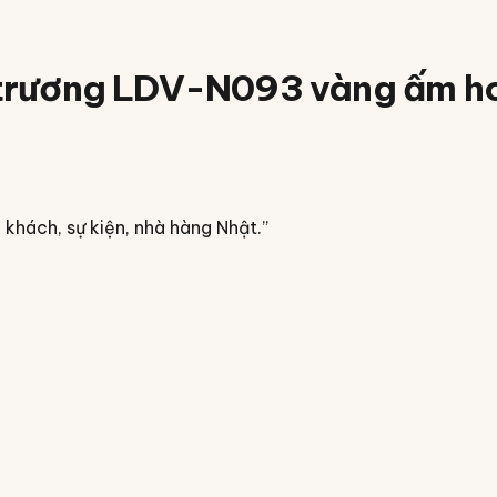
i trương LDV-N093 vàng ấm h
khách, sự kiện, nhà hàng Nhật.
”