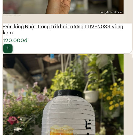
longdenviet.com
Đèn lồng Nhật trang trí khai trương LDV-N033 vàng
kem
120.000đ