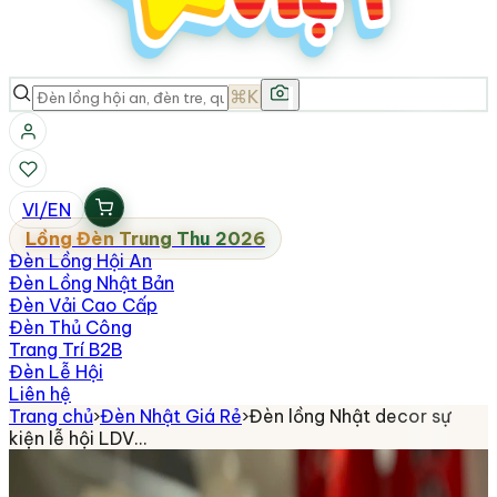
⌘K
VI
/
EN
Lồng Đèn Trung Thu 2026
Đèn Lồng Hội An
Đèn Lồng Nhật Bản
Đèn Vải Cao Cấp
Đèn Thủ Công
Trang Trí B2B
Đèn Lễ Hội
Liên hệ
Trang chủ
›
Đèn Nhật Giá Rẻ
›
Đèn lồng Nhật decor sự
kiện lễ hội LDV…