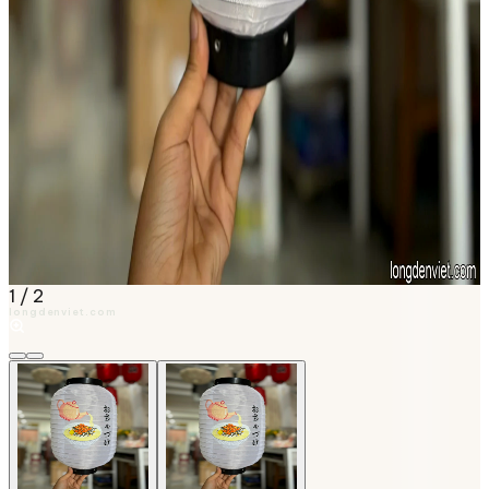
1
/
2
longdenviet.com