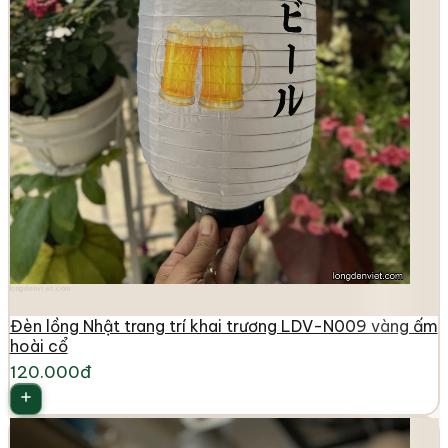
longdenviet.com
Đèn lồng Nhật trang trí khai trương LDV-N009 vàng ấm
hoài cổ
120.000đ