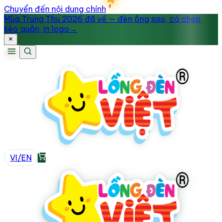
Chuyển đến nội dung chính
Mùa Trung Thu 2026 đã về — đèn ông sao, cá chép,
kéo quân, in logo
→
VI
/
EN