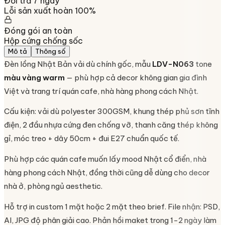
Đổi trả 7 ngày
Lỗi sản xuất hoàn 100%
Đóng gói an toàn
Hộp cứng chống sốc
Mô tả
Thông số
Đèn lồng Nhật Bản vải dù chính gốc, mẫu
LDV-N063
tone
màu vàng warm
— phù hợp cả decor không gian gia đình
Việt và trang trí quán cafe, nhà hàng phong cách Nhật.
Cấu kiện: vải dù polyester 300GSM, khung thép phủ sơn tĩnh
điện, 2 đầu nhựa cứng đen chống vỡ, thanh căng thép không
gỉ, móc treo + dây 50cm + đui E27 chuẩn quốc tế.
Phù hợp các quán cafe muốn lấy mood Nhật cổ điển, nhà
hàng phong cách Nhật, đồng thời cũng dễ dùng cho decor
nhà ở, phòng ngủ aesthetic.
Hỗ trợ in custom 1 mặt hoặc 2 mặt theo brief. File nhận: PSD,
AI, JPG độ phân giải cao. Phản hồi maket trong 1-2 ngày làm