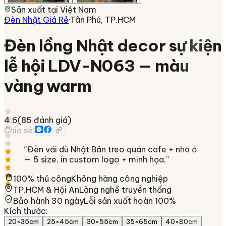
Sản xuất tại
Việt Nam
Đèn Nhật Giá Rẻ
·
Tân Phú, TP.HCM
Đèn lồng Nhật decor sự kiện
lễ hội LDV-N063 — màu
vàng warm
4.6
(
85
đánh giá)
Chia sẻ:
“
Đèn vải dù Nhật Bản treo quán cafe + nhà ở
— 5 size, in custom logo + minh họa.
”
100% thủ công
Không hàng công nghiệp
TP.HCM & Hội An
Làng nghề truyền thống
Bảo hành 30 ngày
Lỗi sản xuất hoàn 100%
Kích thước
:
20×35cm
25×45cm
30×55cm
35×65cm
40×80cm