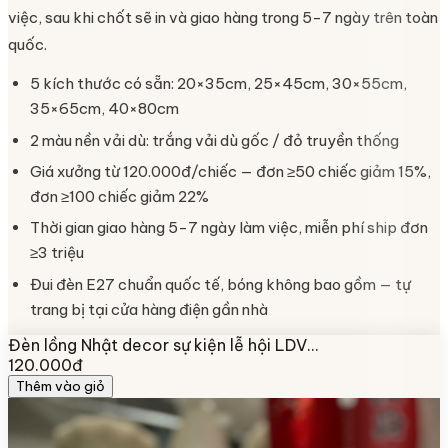
việc, sau khi chốt sẽ in và giao hàng trong 5-7 ngày trên toàn
quốc.
5 kích thước có sẵn: 20×35cm, 25×45cm, 30×55cm,
35×65cm, 40×80cm
2 màu nền vải dù: trắng vải dù gốc / đỏ truyền thống
Giá xưởng từ 120.000đ/chiếc — đơn ≥50 chiếc giảm 15%,
đơn ≥100 chiếc giảm 22%
Thời gian giao hàng 5-7 ngày làm việc, miễn phí ship đơn
≥3 triệu
Đui đèn E27 chuẩn quốc tế, bóng không bao gồm — tự
trang bị tại cửa hàng điện gần nhà
Đèn lồng Nhật decor sự kiện lễ hội LDV…
120.000đ
Thêm vào giỏ