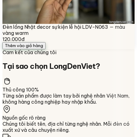
Đèn lồng Nhật decor sự kiện lễ hội LDV-N063 — màu
vàng warm
120.000đ
Thêm vào giỏ hàng
Cam kết của chúng tôi
Tại sao chọn
LongDenViet
?
Thủ công 100%
Từng sản phẩm được làm tay bởi nghệ nhân Việt Nam,
không hàng công nghiệp hay nhập khẩu.
Nguồn gốc rõ ràng
Chúng tôi biết tên, địa chỉ từng nghệ nhân. Mỗi đèn có
xuất xứ và câu chuyện riêng.