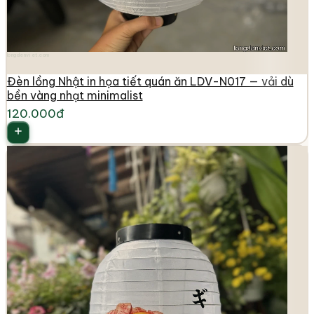
longdenviet.com
Đèn lồng Nhật in họa tiết quán ăn LDV-N017 — vải dù
bền vàng nhạt minimalist
120.000đ