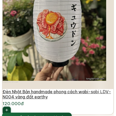
longdenviet.com
Đèn Nhật Bản handmade phong cách wabi-sabi LDV-
N004 vàng đất earthy
120.000đ