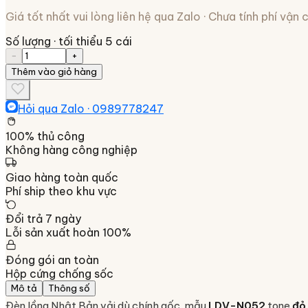
Giá tốt nhất vui lòng liên hệ qua Zalo · Chưa tính phí vận
Số lượng
· tối thiểu 5 cái
−
+
Thêm vào giỏ hàng
Hỏi qua Zalo ·
0989778247
100% thủ công
Không hàng công nghiệp
Giao hàng toàn quốc
Phí ship theo khu vực
Đổi trả 7 ngày
Lỗi sản xuất hoàn 100%
Đóng gói an toàn
Hộp cứng chống sốc
Mô tả
Thông số
Đèn lồng Nhật Bản vải dù chính gốc, mẫu
LDV-N052
tone
đỏ 