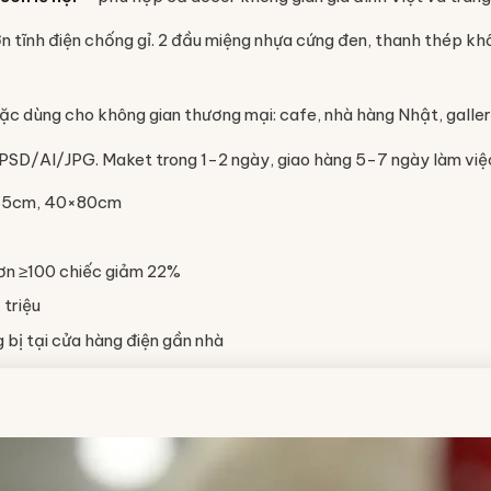
ơn tĩnh điện chống gỉ. 2 đầu miệng nhựa cứng đen, thanh thép k
oặc dùng cho không gian thương mại: cafe, nhà hàng Nhật, galler
le PSD/AI/JPG. Maket trong 1-2 ngày, giao hàng 5-7 ngày làm việc
×65cm, 40×80cm
ơn ≥100 chiếc giảm 22%
 triệu
bị tại cửa hàng điện gần nhà