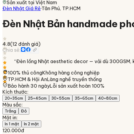
Sản xuất tại
Việt Nam
Đèn Nhật Giá Rẻ
·
Tân Phú, TP.HCM
Đèn Nhật Bản handmade pho
4.8
(
12
đánh giá)
Chia sẻ:
“
Đèn lồng Nhật aesthetic decor — vải dù 300GSM, kh
100% thủ công
Không hàng công nghiệp
TP.HCM & Hội An
Làng nghề truyền thống
Bảo hành 30 ngày
Lỗi sản xuất hoàn 100%
Kích thước
:
20×35cm
25×45cm
30×55cm
35×65cm
40×80cm
Màu sắc
:
Trắng
Đỏ
Mặt in
:
In 1 mặt
In 2 mặt
120.000đ