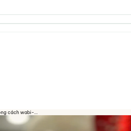
ong cách wabi-…