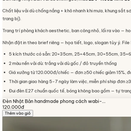
Chất liệu vải dù chống nắng + khô nhanh khi mưa, khung sắt s
trang bị).
Trang trí phòng khách aesthetic, ban công nhỏ, lối ra vào — h
Nhận đặt in theo brief riêng — họa tiết, logo, slogan tùy ý. Fi
5 kích thước có sẵn: 20×35cm, 25×45cm, 30×55cm, 35
2 màu nền vải dù: trắng vải dù gốc / đỏ truyền thống
Giá xưởng từ 120.000đ/chiếc — đơn ≥50 chiếc giảm 15%, đ
Thời gian giao hàng 5-7 ngày làm việc, miễn phí ship đơn ≥3
Đui đèn E27 chuẩn quốc tế, bóng không bao gồm — tự trang 
Đèn Nhật Bản handmade phong cách wabi-…
120.000đ
Thêm vào giỏ