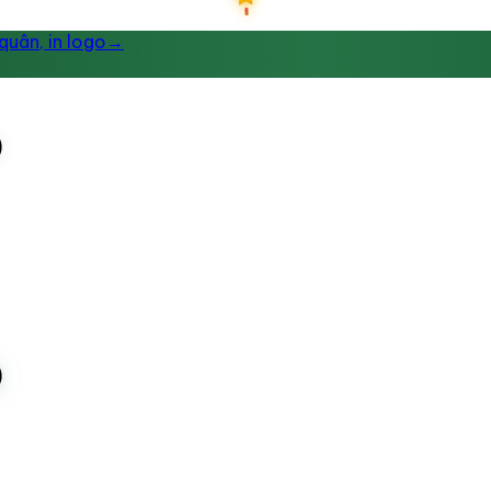
uân, in logo
→