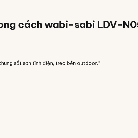
ng cách wabi-sabi LDV-N052
ung sắt sơn tĩnh điện, treo bền outdoor.
”