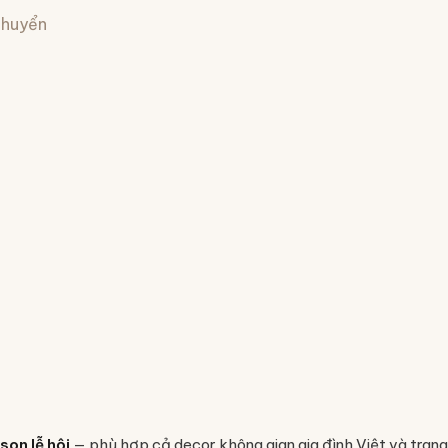
 chuyển
son lễ hội
— phù hợp cả decor không gian gia đình Việt và trang