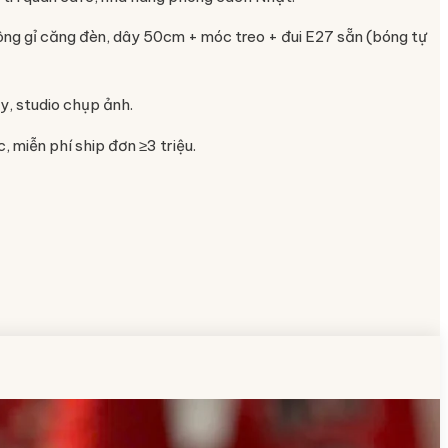
hông gỉ căng đèn, dây 50cm + móc treo + đui E27 sẵn (bóng tự
y, studio chụp ảnh.
, miễn phí ship đơn ≥3 triệu.