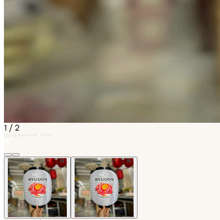
1
/
2
longdenviet.com