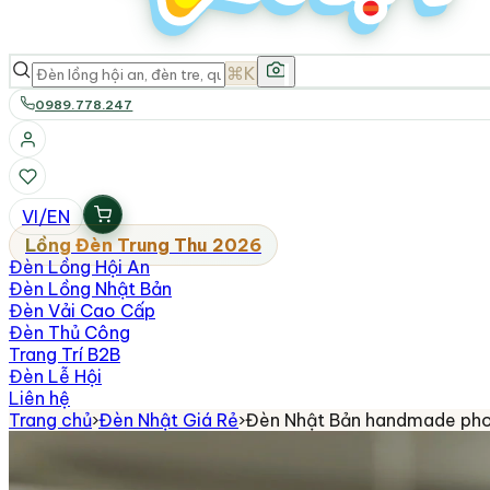
⌘K
0989.778.247
VI
/
EN
Lồng Đèn Trung Thu 2026
Đèn Lồng Hội An
Đèn Lồng Nhật Bản
Đèn Vải Cao Cấp
Đèn Thủ Công
Trang Trí B2B
Đèn Lễ Hội
Liên hệ
Trang chủ
›
Đèn Nhật Giá Rẻ
›
Đèn Nhật Bản handmade ph