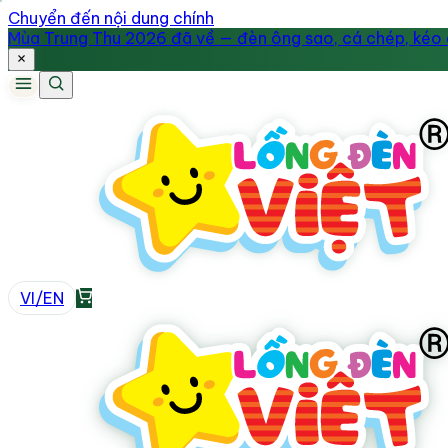
Chuyển đến nội dung chính
Mùa Trung Thu 2026 đã về — đèn ông sao, cá chép, kéo q
VI
/
EN