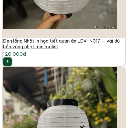
longdenviet.com
Đèn lồng Nhật in họa tiết quán ăn LDV-N017 — vải dù
bền vàng nhạt minimalist
120.000đ