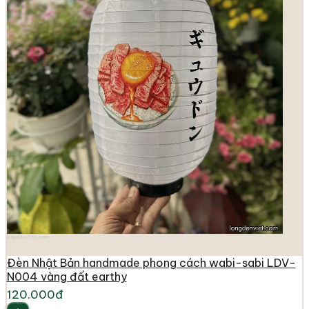
longdenviet.com
Đèn Nhật Bản handmade phong cách wabi-sabi LDV-
N004 vàng đất earthy
120.000đ