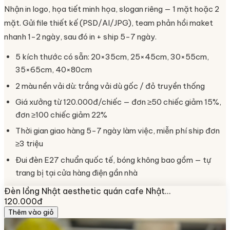
Nhận in logo, họa tiết minh họa, slogan riêng — 1 mặt hoặc 2
mặt. Gửi file thiết kế (PSD/AI/JPG), team phản hồi maket
nhanh 1-2 ngày, sau đó in + ship 5-7 ngày.
5 kích thước có sẵn: 20×35cm, 25×45cm, 30×55cm,
35×65cm, 40×80cm
2 màu nền vải dù: trắng vải dù gốc / đỏ truyền thống
Giá xưởng từ 120.000đ/chiếc — đơn ≥50 chiếc giảm 15%,
đơn ≥100 chiếc giảm 22%
Thời gian giao hàng 5-7 ngày làm việc, miễn phí ship đơn
≥3 triệu
Đui đèn E27 chuẩn quốc tế, bóng không bao gồm — tự
trang bị tại cửa hàng điện gần nhà
Đèn lồng Nhật aesthetic quán cafe Nhật…
120.000đ
Thêm vào giỏ