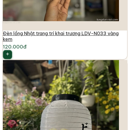
longdenviet.com
Đèn lồng Nhật trang trí khai trương LDV-N033 vàng
kem
120.000đ