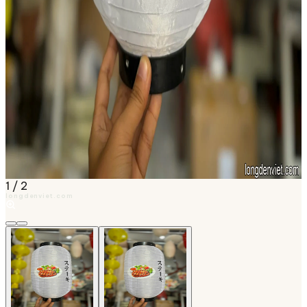
1
/
2
longdenviet.com