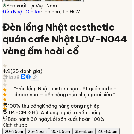
Sản xuất tại
Việt Nam
Đèn Nhật Giá Rẻ
·
Tân Phú, TP.HCM
Đèn lồng Nhật aesthetic
quán cafe Nhật LDV-N044
vàng ấm hoài cổ
4.9
(
25
đánh giá)
Chia sẻ:
“
Đèn lồng Nhật custom họa tiết quán cafe +
decor nhà — bền nắng mưa nhẹ ngoài hiên.
”
100% thủ công
Không hàng công nghiệp
TP.HCM & Hội An
Làng nghề truyền thống
Bảo hành 30 ngày
Lỗi sản xuất hoàn 100%
Kích thước
:
20×35cm
25×45cm
30×55cm
35×65cm
40×80cm