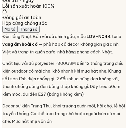
Đổi trả 7 ngày
Lỗi sản xuất hoàn 100%
Đóng gói an toàn
Hộp cứng chống sốc
Mô tả
Thông số
Đèn lồng Nhật Bản vải dù chính gốc, mẫu
LDV-N044
tone
vàng ấm hoài cổ
— phù hợp cả decor không gian gia đình
Việt và trang trí quán cafe, nhà hàng phong cách Nhật.
Chất liệu vải dù polyester ~300GSM bền 12 tháng trong điều
kiện outdoor có mái che, khô nhanh khi mưa hắt nhẹ. Khung
sắt sơn tĩnh điện chống gỉ, 2 đầu nhựa cứng đen không vỡ,
thanh chống căng đèn bằng thép không gỉ. Dây treo 50cm
kèm móc, đui đèn E27 (bóng không kèm).
Decor sự kiện Trung Thu, khai trương quán mới, hội chợ, lễ hội
truyền thống. Có thể treo trong nhà hoặc ngoài hiên có mái
che. Mưa hắt nhẹ vẫn ổn.