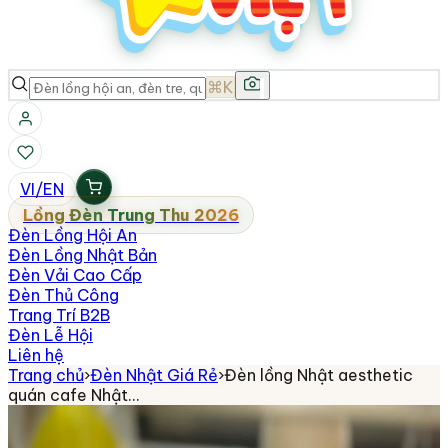
⌘K
VI
/
EN
Lồng Đèn Trung Thu 2026
Đèn Lồng Hội An
Đèn Lồng Nhật Bản
Đèn Vải Cao Cấp
Đèn Thủ Công
Trang Trí B2B
Đèn Lễ Hội
Liên hệ
Trang chủ
›
Đèn Nhật Giá Rẻ
›
Đèn lồng Nhật aesthetic
quán cafe Nhật…