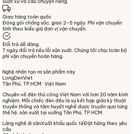
xuất xứ và câu chuyện riêng.
Giao hàng toàn quốc
Đóng gói chống sốc, giao 2–5 ngày. Phí vận chuyển
tính theo biểu giá đơn vị vận chuyển.
Đổi trả dễ dàng
7 ngày đổi trả nếu lỗi sản xuất. Chúng tôi chịu toàn bộ
phí vận chuyển hoàn hàng.
Nghệ nhân tạo ra sản phẩm này
LongDenViet
Tân Phú, TP.HCM
· Việt Nam
Chuyên về
đèn thủ công Việt Nam
với hơn 20 năm kinh
nghiệm. Mỗi chiếc đèn đều là sự kết hợp giữa kỹ thuật
truyền thống và tâm huyết nghề được truyền qua từng
thế hệ, sản xuất tại xưởng
Tân Phú, TP.HCM
.
Làng nghề di sản
Xuất khẩu quốc tế
Đặt hàng theo yêu
cầu