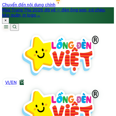
Chuyển đến nội dung chính
Mùa Trung Thu 2026 đã về — đèn ông sao, cá chép,
kéo quân, in logo
→
VI
/
EN