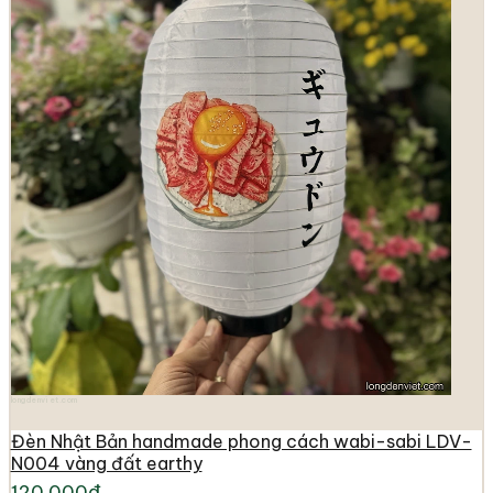
longdenviet.com
Đèn Nhật Bản handmade phong cách wabi-sabi LDV-
N004 vàng đất earthy
120.000đ