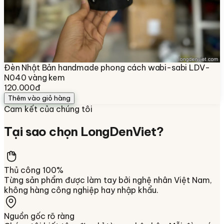
Đèn Nhật Bản handmade phong cách wabi-sabi LDV-
N040 vàng kem
120.000đ
Thêm vào giỏ hàng
Cam kết của chúng tôi
Tại sao chọn
LongDenViet
?
Thủ công 100%
Từng sản phẩm được làm tay bởi nghệ nhân Việt Nam,
không hàng công nghiệp hay nhập khẩu.
Nguồn gốc rõ ràng