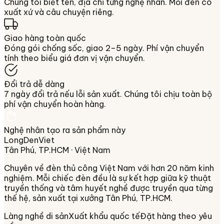
Chúng tôi biết tên, địa chỉ từng nghệ nhân. Mỗi đèn có
xuất xứ và câu chuyện riêng.
Giao hàng toàn quốc
Đóng gói chống sốc, giao 2–5 ngày. Phí vận chuyển
tính theo biểu giá đơn vị vận chuyển.
Đổi trả dễ dàng
7 ngày đổi trả nếu lỗi sản xuất. Chúng tôi chịu toàn bộ
phí vận chuyển hoàn hàng.
Nghệ nhân tạo ra sản phẩm này
LongDenViet
Tân Phú, TP.HCM
· Việt Nam
Chuyên về
đèn thủ công Việt Nam
với hơn 20 năm kinh
nghiệm. Mỗi chiếc đèn đều là sự kết hợp giữa kỹ thuật
truyền thống và tâm huyết nghề được truyền qua từng
thế hệ, sản xuất tại xưởng
Tân Phú, TP.HCM
.
Làng nghề di sản
Xuất khẩu quốc tế
Đặt hàng theo yêu