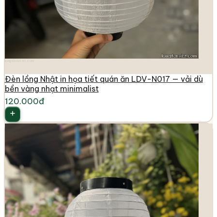
longdenviet.com
Đèn lồng Nhật in họa tiết quán ăn LDV-N017 — vải dù
bền vàng nhạt minimalist
120.000đ