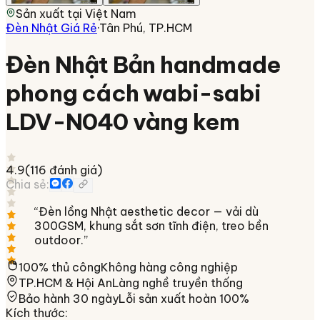
Sản xuất tại
Việt Nam
Đèn Nhật Giá Rẻ
·
Tân Phú, TP.HCM
Đèn Nhật Bản handmade
phong cách wabi-sabi
LDV-N040 vàng kem
4.9
(
116
đánh giá)
Chia sẻ:
“
Đèn lồng Nhật aesthetic decor — vải dù
300GSM, khung sắt sơn tĩnh điện, treo bền
outdoor.
”
100% thủ công
Không hàng công nghiệp
TP.HCM & Hội An
Làng nghề truyền thống
Bảo hành 30 ngày
Lỗi sản xuất hoàn 100%
Kích thước
: