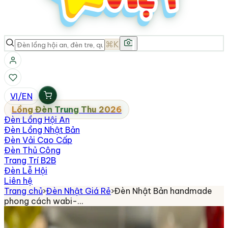
⌘K
VI
/
EN
Lồng Đèn Trung Thu 2026
Đèn Lồng Hội An
Đèn Lồng Nhật Bản
Đèn Vải Cao Cấp
Đèn Thủ Công
Trang Trí B2B
Đèn Lễ Hội
Liên hệ
Trang chủ
›
Đèn Nhật Giá Rẻ
›
Đèn Nhật Bản handmade
phong cách wabi-…