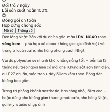
Đổi trả 7 ngày
Lỗi sản xuất hoàn 100%
Đóng gói an toàn
Hộp cứng chống sốc
Mô tả
Thông số
Đèn lồng Nhật Bản vải dù chính gốc, mẫu
LDV-N040
tone
vàng kem
— phù hợp cả decor không gian gia đình Việt và
trang trí quán cafe, nhà hàng phong cách Nhật.
Vải dù polyester se nhanh khô, chống nắng tốt — bền tới 12
tháng nếu treo ngoài hiên có mái che. Khung sắt sơn tĩnh điện,
đui E27 chuẩn, móc treo + dây 50cm kèm theo. Bóng đèn
không bao gồm.
Trang trí phòng khách aesthetic, ban công nhỏ, lối ra vào —
hoặc dùng cho không gian thương mại: cafe, nhà hàng Nhật,
gallery, studio chụp ảnh.