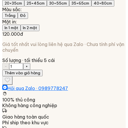
20×35cm
25×45cm
30×55cm
35×65cm
40×80cm
Màu sắc
:
Trắng
Đỏ
Mặt in
:
In 1 mặt
In 2 mặt
120.000đ
Giá tốt nhất vui lòng liên hệ qua Zalo · Chưa tính phí vận
chuyển
Số lượng
· tối thiểu 5 cái
−
+
Thêm vào giỏ hàng
Hỏi qua Zalo ·
0989778247
100% thủ công
Không hàng công nghiệp
Giao hàng toàn quốc
Phí ship theo khu vực