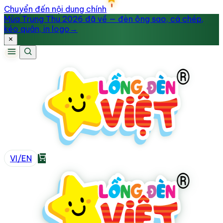
Chuyển đến nội dung chính
Mùa Trung Thu 2026 đã về — đèn ông sao, cá chép,
kéo quân, in logo
→
VI
/
EN