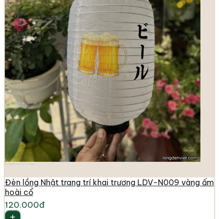
longdenviet.com
Đèn lồng Nhật trang trí khai trương LDV-N009 vàng ấm
hoài cổ
120.000đ