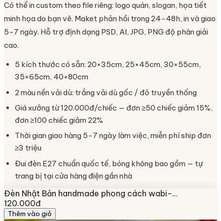
Có thể in custom theo file riêng: logo quán, slogan, họa tiết
minh họa do bạn vẽ. Maket phản hồi trong 24-48h, in và giao
5-7 ngày. Hỗ trợ định dạng PSD, AI, JPG, PNG độ phân giải
cao.
5 kích thước có sẵn: 20×35cm, 25×45cm, 30×55cm,
35×65cm, 40×80cm
2 màu nền vải dù: trắng vải dù gốc / đỏ truyền thống
Giá xưởng từ 120.000đ/chiếc — đơn ≥50 chiếc giảm 15%,
đơn ≥100 chiếc giảm 22%
Thời gian giao hàng 5-7 ngày làm việc, miễn phí ship đơn
≥3 triệu
Đui đèn E27 chuẩn quốc tế, bóng không bao gồm — tự
trang bị tại cửa hàng điện gần nhà
Đèn Nhật Bản handmade phong cách wabi-…
120.000đ
Thêm vào giỏ