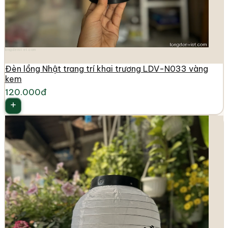
longdenviet.com
Đèn lồng Nhật trang trí khai trương LDV-N033 vàng
kem
120.000đ