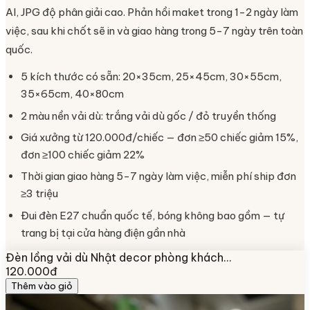
AI, JPG độ phân giải cao. Phản hồi maket trong 1-2 ngày làm
việc, sau khi chốt sẽ in và giao hàng trong 5-7 ngày trên toàn
quốc.
5 kích thước có sẵn: 20×35cm, 25×45cm, 30×55cm,
35×65cm, 40×80cm
2 màu nền vải dù: trắng vải dù gốc / đỏ truyền thống
Giá xưởng từ 120.000đ/chiếc — đơn ≥50 chiếc giảm 15%,
đơn ≥100 chiếc giảm 22%
Thời gian giao hàng 5-7 ngày làm việc, miễn phí ship đơn
≥3 triệu
Đui đèn E27 chuẩn quốc tế, bóng không bao gồm — tự
trang bị tại cửa hàng điện gần nhà
Đèn lồng vải dù Nhật decor phòng khách…
120.000đ
Thêm vào giỏ