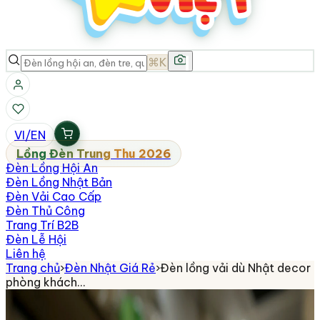
⌘K
VI
/
EN
Lồng Đèn Trung Thu 2026
Đèn Lồng Hội An
Đèn Lồng Nhật Bản
Đèn Vải Cao Cấp
Đèn Thủ Công
Trang Trí B2B
Đèn Lễ Hội
Liên hệ
Trang chủ
›
Đèn Nhật Giá Rẻ
›
Đèn lồng vải dù Nhật decor
phòng khách…