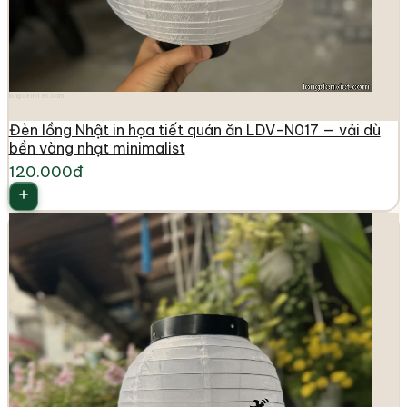
longdenviet.com
Đèn lồng Nhật in họa tiết quán ăn LDV-N017 — vải dù
bền vàng nhạt minimalist
120.000đ