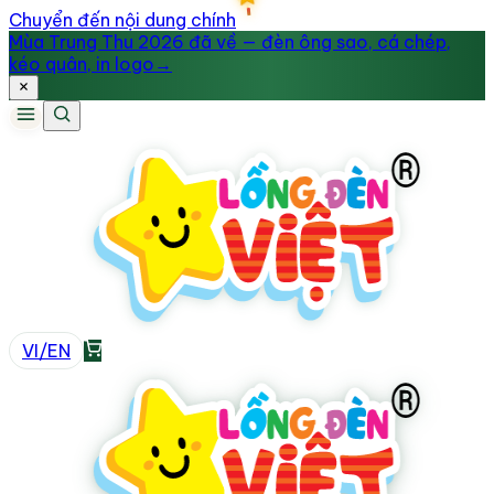
Chuyển đến nội dung chính
Mùa Trung Thu 2026 đã về — đèn ông sao, cá chép,
kéo quân, in logo
→
VI
/
EN