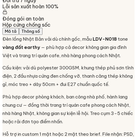
Đổi trả 7 ngày
Lỗi sản xuất hoàn 100%
Đóng gói an toàn
Hộp cứng chống sốc
Mô tả
Thông số
Đèn lồng Nhật Bản vải dù chính gốc, mẫu
LDV-N018
tone
vàng đất earthy
— phù hợp cả decor không gian gia đình
Việt và trang trí quán cafe, nhà hàng phong cách Nhật.
Cấu kiện: vải dù polyester 300GSM, khung thép phủ sơn tĩnh
điện, 2 đầu nhựa cứng đen chống vỡ, thanh căng thép không
gỉ, móc treo + dây 50cm + đui E27 chuẩn quốc tế.
Phù hợp decor phòng khách, ban công nhà phố, hành lang
chung cư — đồng thời trang trí quán cafe phong cách Nhật,
nhà hàng Nhật, không gian sự kiện lễ hội. Treo cụm 3-5 chiếc
hoặc rải đơn tạo điểm nhấn.
Hỗ trợ in custom 1 mặt hoặc 2 mặt theo brief. File nhận: PSD,