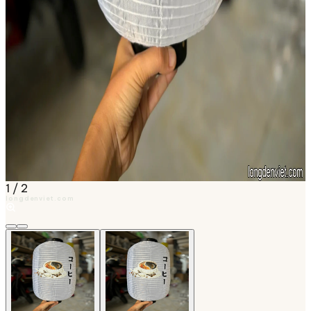
1
/
2
longdenviet.com