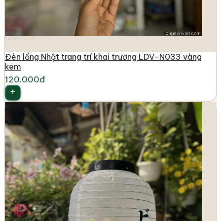
longdenviet.com
Đèn lồng Nhật trang trí khai trương LDV-N033 vàng
kem
120.000đ