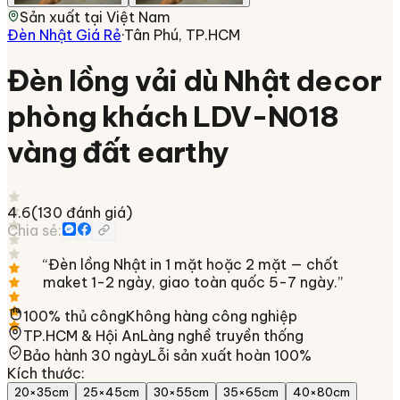
Sản xuất tại
Việt Nam
Đèn Nhật Giá Rẻ
·
Tân Phú, TP.HCM
Đèn lồng vải dù Nhật decor
phòng khách LDV-N018
vàng đất earthy
4.6
(
130
đánh giá)
Chia sẻ:
“
Đèn lồng Nhật in 1 mặt hoặc 2 mặt — chốt
maket 1-2 ngày, giao toàn quốc 5-7 ngày.
”
100% thủ công
Không hàng công nghiệp
TP.HCM & Hội An
Làng nghề truyền thống
Bảo hành 30 ngày
Lỗi sản xuất hoàn 100%
Kích thước
:
20×35cm
25×45cm
30×55cm
35×65cm
40×80cm