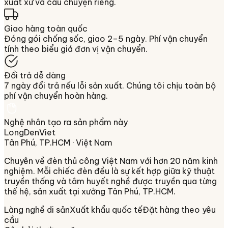
xuất xứ và câu chuyện riêng.
Giao hàng toàn quốc
Đóng gói chống sốc, giao 2–5 ngày. Phí vận chuyển
tính theo biểu giá đơn vị vận chuyển.
Đổi trả dễ dàng
7 ngày đổi trả nếu lỗi sản xuất. Chúng tôi chịu toàn bộ
phí vận chuyển hoàn hàng.
Nghệ nhân tạo ra sản phẩm này
LongDenViet
Tân Phú, TP.HCM
· Việt Nam
Chuyên về
đèn thủ công Việt Nam
với hơn 20 năm kinh
nghiệm. Mỗi chiếc đèn đều là sự kết hợp giữa kỹ thuật
truyền thống và tâm huyết nghề được truyền qua từng
thế hệ, sản xuất tại xưởng
Tân Phú, TP.HCM
.
Làng nghề di sản
Xuất khẩu quốc tế
Đặt hàng theo yêu
cầu