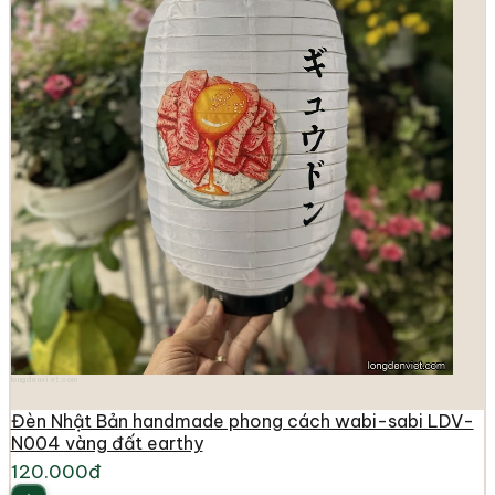
longdenviet.com
Đèn Nhật Bản handmade phong cách wabi-sabi LDV-
N004 vàng đất earthy
120.000đ