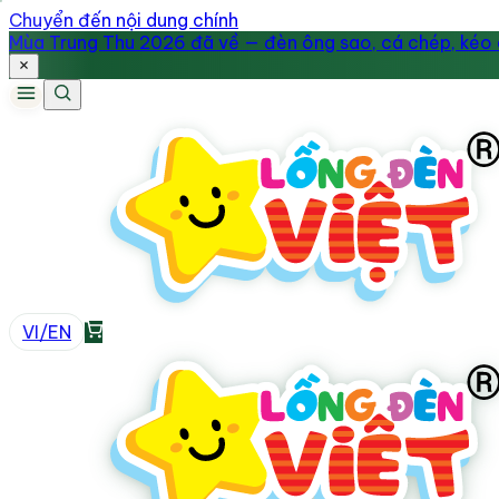
Chuyển đến nội dung chính
Mùa Trung Thu 2026 đã về — đèn ông sao, cá chép, kéo q
VI
/
EN