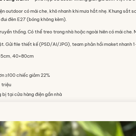
ện outdoor có mái che, khô nhanh khi mưa hắt nhẹ. Khung sắt sơ
đui đèn E27 (bóng không kèm).
 truyền thống. Có thể treo trong nhà hoặc ngoài hiên có mái che.
ặt. Gửi file thiết kế (PSD/AI/JPG), team phản hồi maket nhanh 1
×65cm, 40×80cm
ơn ≥100 chiếc giảm 22%
 triệu
bị tại cửa hàng điện gần nhà