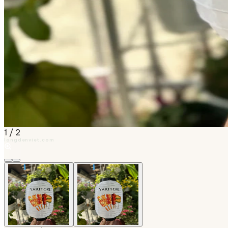
1
/
2
longdenviet.com