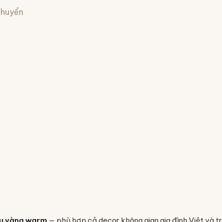
 chuyển
u vàng warm
— phù hợp cả decor không gian gia đình Việt và t