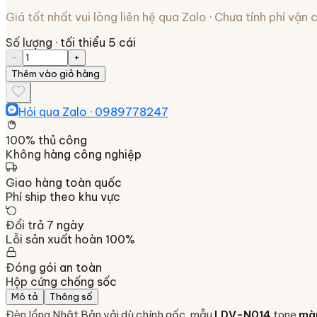
Giá tốt nhất vui lòng liên hệ qua Zalo · Chưa tính phí vận
Số lượng
· tối thiểu 5 cái
−
+
Thêm vào giỏ hàng
Hỏi qua Zalo ·
0989778247
100% thủ công
Không hàng công nghiệp
Giao hàng toàn quốc
Phí ship theo khu vực
Đổi trả 7 ngày
Lỗi sản xuất hoàn 100%
Đóng gói an toàn
Hộp cứng chống sốc
Mô tả
Thông số
Đèn lồng Nhật Bản vải dù chính gốc, mẫu
LDV-N014
tone
mà