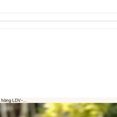
hà hàng LDV-…