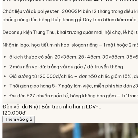
Chất liệu vải dù polyester ~300GSM bền 12 tháng trong điều ki
chống căng đèn bằng thép không gỉ. Dây treo 50cm kèm móc, 
Decor sự kiện Trung Thu, khai trương quán mới, hội chợ, lễ hội
Nhận in logo, họa tiết minh họa, slogan riêng — 1 mặt hoặc 2 m
5 kích thước có sẵn: 20×35cm, 25×45cm, 30×55cm, 35
2 màu nền vải dù: trắng vải dù gốc / đỏ truyền thống
Giá xưởng từ 120.000đ/chiếc — đơn ≥50 chiếc giảm 15%, đ
Thời gian giao hàng 5-7 ngày làm việc, miễn phí ship đơn ≥3
Đui đèn E27 chuẩn quốc tế, bóng không bao gồm — tự trang 
Đèn vải dù Nhật Bản treo nhà hàng LDV-…
120.000đ
Thêm vào giỏ