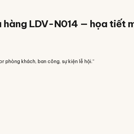
hà hàng LDV-N014 — họa tiết
r phòng khách, ban công, sự kiện lễ hội.
”