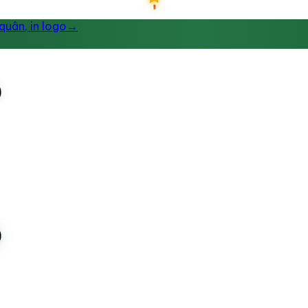
uân, in logo
→