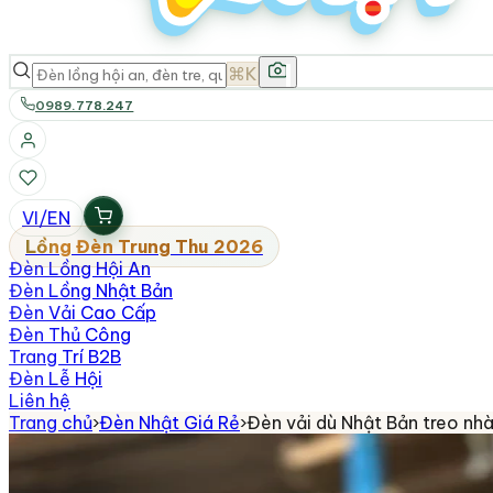
⌘K
0989.778.247
VI
/
EN
Lồng Đèn Trung Thu 2026
Đèn Lồng Hội An
Đèn Lồng Nhật Bản
Đèn Vải Cao Cấp
Đèn Thủ Công
Trang Trí B2B
Đèn Lễ Hội
Liên hệ
Trang chủ
›
Đèn Nhật Giá Rẻ
›
Đèn vải dù Nhật Bản treo n