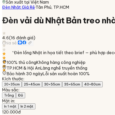
Sản xuất tại
Việt Nam
Đèn Nhật Giá Rẻ
·
Tân Phú, TP.HCM
Đèn vải dù Nhật Bản treo n
4.6
(
16
đánh giá)
Chia sẻ:
“
Đèn lồng Nhật in họa tiết theo brief — phù hợp deco
100% thủ công
Không hàng công nghiệp
TP.HCM & Hội An
Làng nghề truyền thống
Bảo hành 30 ngày
Lỗi sản xuất hoàn 100%
Kích thước
:
20×35cm
25×45cm
30×55cm
35×65cm
40×80cm
Màu sắc
:
Trắng
Đỏ
Mặt in
:
In 1 mặt
In 2 mặt
120.000đ