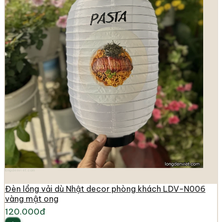
longdenviet.com
Đèn lồng vải dù Nhật decor phòng khách LDV-N006
vàng mật ong
120.000đ