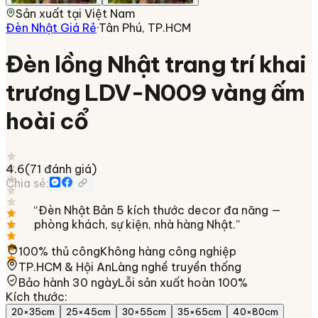
Sản xuất tại
Việt Nam
Đèn Nhật Giá Rẻ
·
Tân Phú, TP.HCM
Đèn lồng Nhật trang trí khai
trương LDV-N009 vàng ấm
hoài cổ
4.6
(
71
đánh giá)
Chia sẻ:
“
Đèn Nhật Bản 5 kích thước decor đa năng —
phòng khách, sự kiện, nhà hàng Nhật.
”
100% thủ công
Không hàng công nghiệp
TP.HCM & Hội An
Làng nghề truyền thống
Bảo hành 30 ngày
Lỗi sản xuất hoàn 100%
Kích thước
:
20×35cm
25×45cm
30×55cm
35×65cm
40×80cm