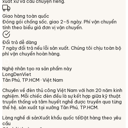
xuất xứ và câu chuyện riêng.
Giao hàng toàn quốc
Đóng gói chống sốc, giao 2–5 ngày. Phí vận chuyển
tính theo biểu giá đơn vị vận chuyển.
Đổi trả dễ dàng
7 ngày đổi trả nếu lỗi sản xuất. Chúng tôi chịu toàn bộ
phí vận chuyển hoàn hàng.
Nghệ nhân tạo ra sản phẩm này
LongDenViet
Tân Phú, TP.HCM
· Việt Nam
Chuyên về
đèn thủ công Việt Nam
với hơn 20 năm kinh
nghiệm. Mỗi chiếc đèn đều là sự kết hợp giữa kỹ thuật
truyền thống và tâm huyết nghề được truyền qua từng
thế hệ, sản xuất tại xưởng
Tân Phú, TP.HCM
.
Làng nghề di sản
Xuất khẩu quốc tế
Đặt hàng theo yêu
cầu