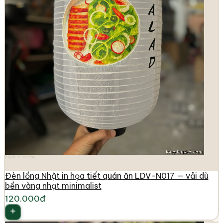
longdenviet.com
Đèn lồng Nhật in họa tiết quán ăn LDV-N017 — vải dù
bền vàng nhạt minimalist
120.000đ