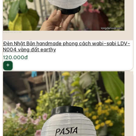
longdenviet.com
Đèn Nhật Bản handmade phong cách wabi-sabi LDV-
N004 vàng đất earthy
120.000đ