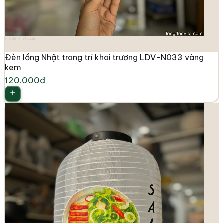
longdenviet.com
Đèn lồng Nhật trang trí khai trương LDV-N033 vàng
kem
120.000đ