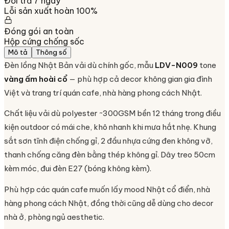
Đổi trả 7 ngày
Lỗi sản xuất hoàn 100%
Đóng gói an toàn
Hộp cứng chống sốc
Mô tả
Thông số
Đèn lồng Nhật Bản vải dù chính gốc, mẫu
LDV-N009
tone
vàng ấm hoài cổ
— phù hợp cả decor không gian gia đình
Việt và trang trí quán cafe, nhà hàng phong cách Nhật.
Chất liệu vải dù polyester ~300GSM bền 12 tháng trong điều
kiện outdoor có mái che, khô nhanh khi mưa hắt nhẹ. Khung
sắt sơn tĩnh điện chống gỉ, 2 đầu nhựa cứng đen không vỡ,
thanh chống căng đèn bằng thép không gỉ. Dây treo 50cm
kèm móc, đui đèn E27 (bóng không kèm).
Phù hợp các quán cafe muốn lấy mood Nhật cổ điển, nhà
hàng phong cách Nhật, đồng thời cũng dễ dùng cho decor
nhà ở, phòng ngủ aesthetic.