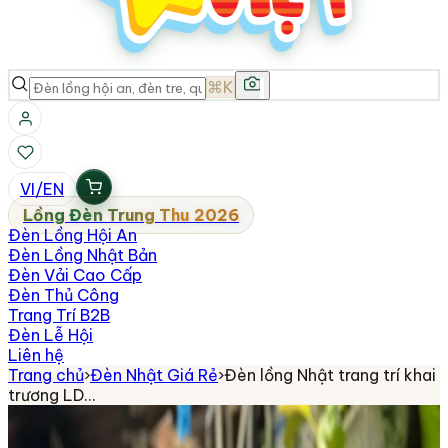
⌘K
VI
/
EN
Lồng Đèn Trung Thu 2026
Đèn Lồng Hội An
Đèn Lồng Nhật Bản
Đèn Vải Cao Cấp
Đèn Thủ Công
Trang Trí B2B
Đèn Lễ Hội
Liên hệ
Trang chủ
›
Đèn Nhật Giá Rẻ
›
Đèn lồng Nhật trang trí khai
trương LD…