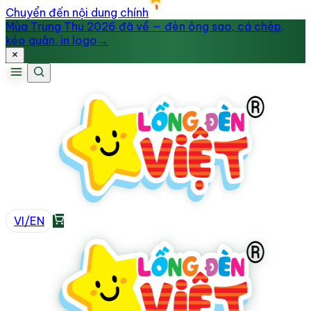
Chuyển đến nội dung chính
Mùa Trung Thu 2026 đã về — đèn ông sao, cá chép,
kéo quân, in logo
→
VI
/
EN