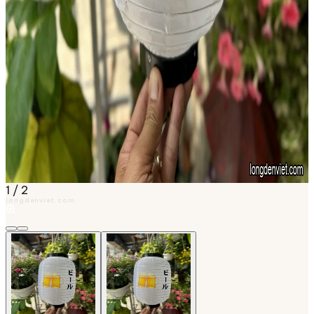
1
/
2
longdenviet.com