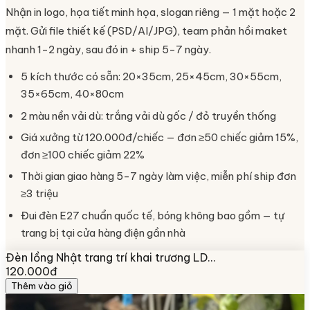
Nhận in logo, họa tiết minh họa, slogan riêng — 1 mặt hoặc 2
mặt. Gửi file thiết kế (PSD/AI/JPG), team phản hồi maket
nhanh 1-2 ngày, sau đó in + ship 5-7 ngày.
5 kích thước có sẵn: 20×35cm, 25×45cm, 30×55cm,
35×65cm, 40×80cm
2 màu nền vải dù: trắng vải dù gốc / đỏ truyền thống
Giá xưởng từ 120.000đ/chiếc — đơn ≥50 chiếc giảm 15%,
đơn ≥100 chiếc giảm 22%
Thời gian giao hàng 5-7 ngày làm việc, miễn phí ship đơn
≥3 triệu
Đui đèn E27 chuẩn quốc tế, bóng không bao gồm — tự
trang bị tại cửa hàng điện gần nhà
Đèn lồng Nhật trang trí khai trương LD…
120.000đ
Thêm vào giỏ