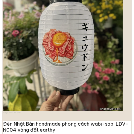
longdenviet.com
Đèn Nhật Bản handmade phong cách wabi-sabi LDV-
N004 vàng đất earthy