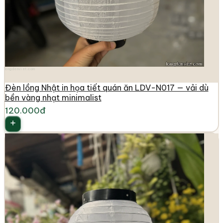
longdenviet.com
Đèn lồng Nhật in họa tiết quán ăn LDV-N017 — vải dù
bền vàng nhạt minimalist
120.000đ