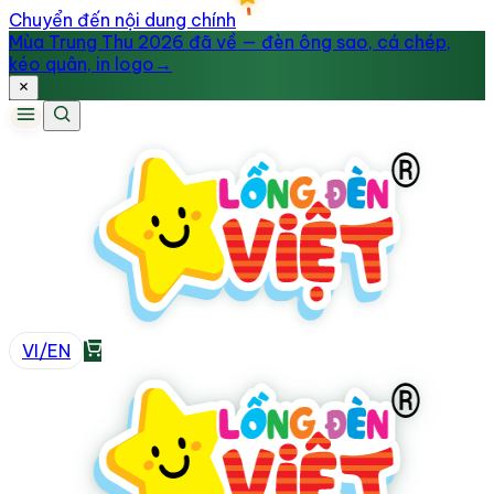
Chuyển đến nội dung chính
Mùa Trung Thu 2026 đã về — đèn ông sao, cá chép,
kéo quân, in logo
→
VI
/
EN