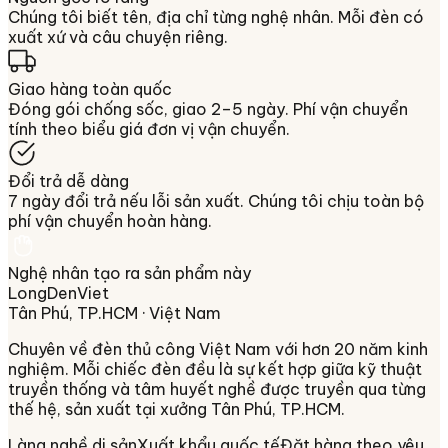
Chúng tôi biết tên, địa chỉ từng nghệ nhân. Mỗi đèn có
xuất xứ và câu chuyện riêng.
Giao hàng toàn quốc
Đóng gói chống sốc, giao 2–5 ngày. Phí vận chuyển
tính theo biểu giá đơn vị vận chuyển.
Đổi trả dễ dàng
7 ngày đổi trả nếu lỗi sản xuất. Chúng tôi chịu toàn bộ
phí vận chuyển hoàn hàng.
Nghệ nhân tạo ra sản phẩm này
LongDenViet
Tân Phú, TP.HCM
· Việt Nam
Chuyên về
đèn thủ công Việt Nam
với hơn 20 năm kinh
nghiệm. Mỗi chiếc đèn đều là sự kết hợp giữa kỹ thuật
truyền thống và tâm huyết nghề được truyền qua từng
thế hệ, sản xuất tại xưởng
Tân Phú, TP.HCM
.
Làng nghề di sản
Xuất khẩu quốc tế
Đặt hàng theo yêu