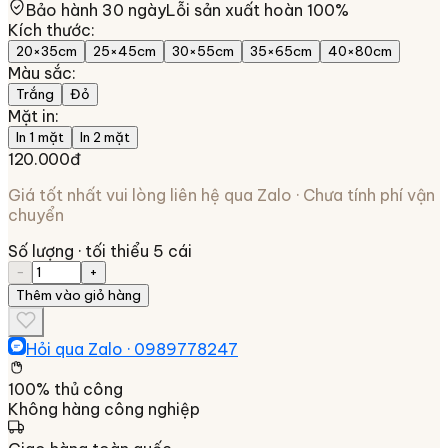
Bảo hành 30 ngày
Lỗi sản xuất hoàn 100%
Kích thước
:
20×35cm
25×45cm
30×55cm
35×65cm
40×80cm
Màu sắc
:
Trắng
Đỏ
Mặt in
:
In 1 mặt
In 2 mặt
120.000đ
Giá tốt nhất vui lòng liên hệ qua Zalo · Chưa tính phí vận
chuyển
Số lượng
· tối thiểu 5 cái
−
+
Thêm vào giỏ hàng
Hỏi qua Zalo ·
0989778247
100% thủ công
Không hàng công nghiệp