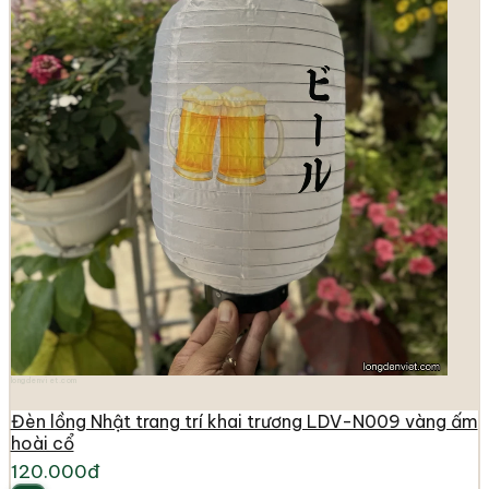
longdenviet.com
Đèn lồng Nhật trang trí khai trương LDV-N009 vàng ấm
hoài cổ
120.000đ