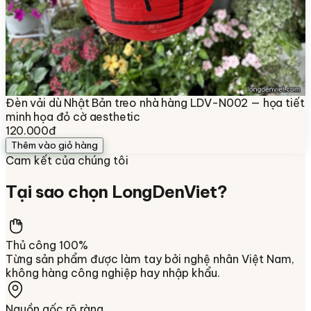
Đèn vải dù Nhật Bản treo nhà hàng LDV-N002 — họa tiết
minh họa đỏ cờ aesthetic
120.000đ
Thêm vào giỏ hàng
Cam kết của chúng tôi
Tại sao chọn
LongDenViet
?
Thủ công 100%
Từng sản phẩm được làm tay bởi nghệ nhân Việt Nam,
không hàng công nghiệp hay nhập khẩu.
Nguồn gốc rõ ràng