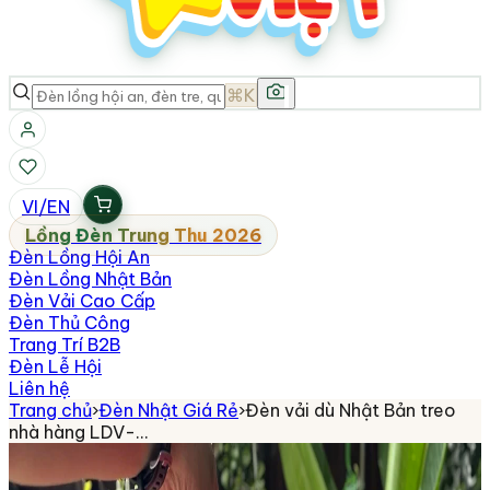
⌘K
VI
/
EN
Lồng Đèn Trung Thu 2026
Đèn Lồng Hội An
Đèn Lồng Nhật Bản
Đèn Vải Cao Cấp
Đèn Thủ Công
Trang Trí B2B
Đèn Lễ Hội
Liên hệ
Trang chủ
›
Đèn Nhật Giá Rẻ
›
Đèn vải dù Nhật Bản treo
nhà hàng LDV-…