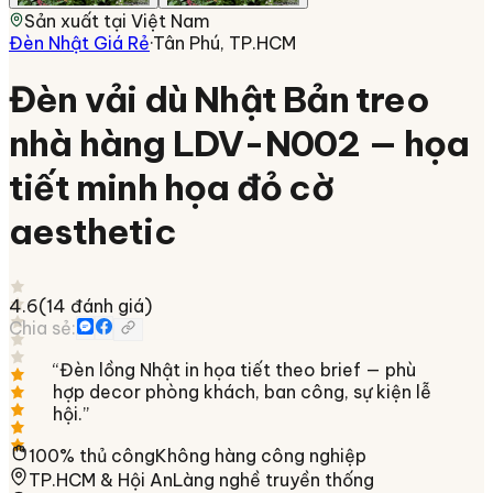
Sản xuất tại
Việt Nam
Đèn Nhật Giá Rẻ
·
Tân Phú, TP.HCM
Đèn vải dù Nhật Bản treo
nhà hàng LDV-N002 — họa
tiết minh họa đỏ cờ
aesthetic
4.6
(
14
đánh giá)
Chia sẻ:
“
Đèn lồng Nhật in họa tiết theo brief — phù
hợp decor phòng khách, ban công, sự kiện lễ
hội.
”
100% thủ công
Không hàng công nghiệp
TP.HCM & Hội An
Làng nghề truyền thống