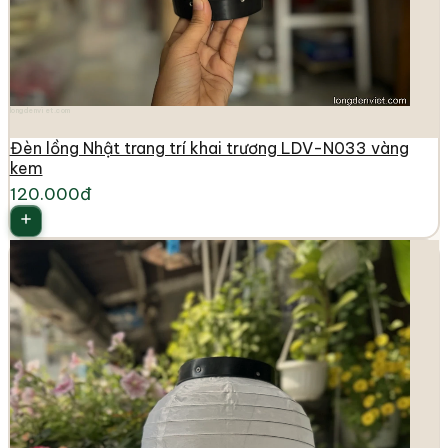
longdenviet.com
Đèn lồng Nhật trang trí khai trương LDV-N033 vàng
kem
120.000đ