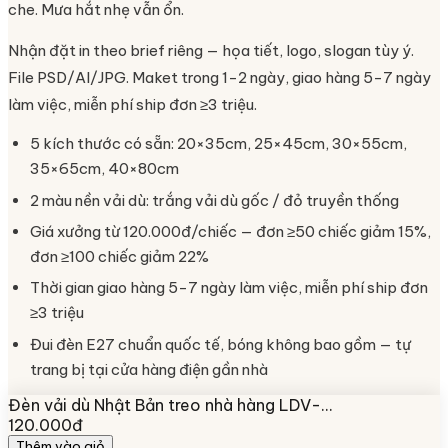
che. Mưa hắt nhẹ vẫn ổn.
Nhận đặt in theo brief riêng — họa tiết, logo, slogan tùy ý.
File PSD/AI/JPG. Maket trong 1-2 ngày, giao hàng 5-7 ngày
làm việc, miễn phí ship đơn ≥3 triệu.
5 kích thước có sẵn: 20×35cm, 25×45cm, 30×55cm,
35×65cm, 40×80cm
2 màu nền vải dù: trắng vải dù gốc / đỏ truyền thống
Giá xưởng từ 120.000đ/chiếc — đơn ≥50 chiếc giảm 15%,
đơn ≥100 chiếc giảm 22%
Thời gian giao hàng 5-7 ngày làm việc, miễn phí ship đơn
≥3 triệu
Đui đèn E27 chuẩn quốc tế, bóng không bao gồm — tự
trang bị tại cửa hàng điện gần nhà
Đèn vải dù Nhật Bản treo nhà hàng LDV-…
120.000đ
Thêm vào giỏ