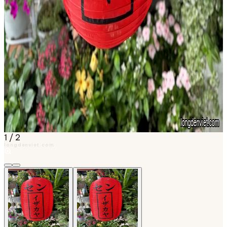
1
/
2
longdenviet.com