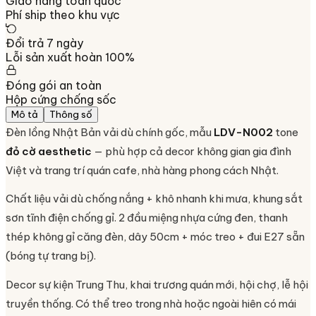
Giao hàng toàn quốc
Phí ship theo khu vực
Đổi trả 7 ngày
Lỗi sản xuất hoàn 100%
Đóng gói an toàn
Hộp cứng chống sốc
Mô tả
Thông số
Đèn lồng Nhật Bản vải dù chính gốc, mẫu
LDV-N002
tone
đỏ cờ aesthetic
— phù hợp cả decor không gian gia đình
Việt và trang trí quán cafe, nhà hàng phong cách Nhật.
Chất liệu vải dù chống nắng + khô nhanh khi mưa, khung sắt
sơn tĩnh điện chống gỉ. 2 đầu miệng nhựa cứng đen, thanh
thép không gỉ căng đèn, dây 50cm + móc treo + đui E27 sẵn
(bóng tự trang bị).
Decor sự kiện Trung Thu, khai trương quán mới, hội chợ, lễ hội
truyền thống. Có thể treo trong nhà hoặc ngoài hiên có mái