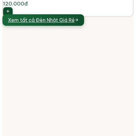
120.000đ
Xem tất cả
Đèn Nhật Giá Rẻ