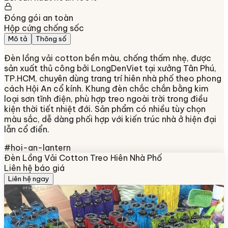
Đóng gói an toàn
Hộp cứng chống sốc
Mô tả
Thông số
Đèn lồng vải cotton bền màu, chống thấm nhẹ, được
sản xuất thủ công bởi LongDenViet tại xưởng Tân Phú,
TP.HCM, chuyên dùng trang trí hiên nhà phố theo phong
cách Hội An cổ kính. Khung đèn chắc chắn bằng kim
loại sơn tĩnh điện, phù hợp treo ngoài trời trong điều
kiện thời tiết nhiệt đới. Sản phẩm có nhiều tùy chọn
màu sắc, dễ dàng phối hợp với kiến trúc nhà ở hiện đại
lẫn cổ điển.
#
hoi-an-lantern
Đèn Lồng Vải Cotton Treo Hiên Nhà Phố
Liên hệ báo giá
Liên hệ ngay