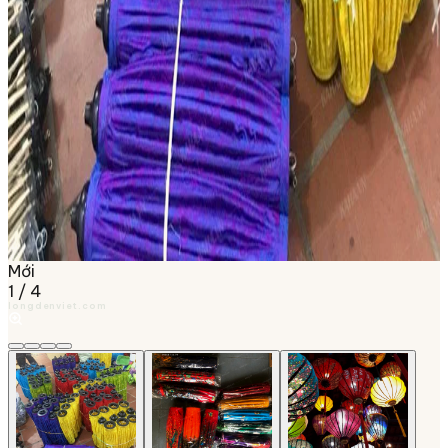
Mới
1
/
4
longdenviet.com