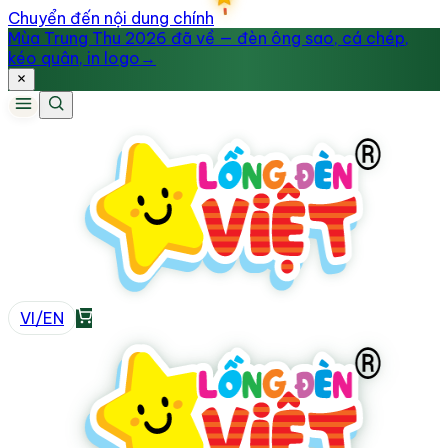
Chuyển đến nội dung chính
Mùa Trung Thu 2026 đã về — đèn ông sao, cá chép,
kéo quân, in logo
→
VI
/
EN