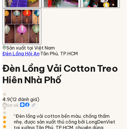
Sản xuất tại
Việt Nam
Đèn Lồng Hội An
·
Tân Phú, TP.HCM
Đèn Lồng Vải Cotton Treo
Hiên Nhà Phố
4.9
(
12
đánh giá)
Chia sẻ:
“
Đèn lồng vải cotton bền màu, chống thấm
nhẹ, được sản xuất thủ công bởi LongDenViet
tại xưởng Tân Phú, TP.HCM, chuyên dùng