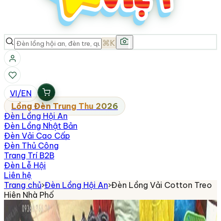
⌘K
VI
/
EN
Lồng Đèn Trung Thu 2026
Đèn Lồng Hội An
Đèn Lồng Nhật Bản
Đèn Vải Cao Cấp
Đèn Thủ Công
Trang Trí B2B
Đèn Lễ Hội
Liên hệ
Trang chủ
›
Đèn Lồng Hội An
›
Đèn Lồng Vải Cotton Treo
Hiên Nhà Phố