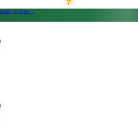
uân, in logo
→