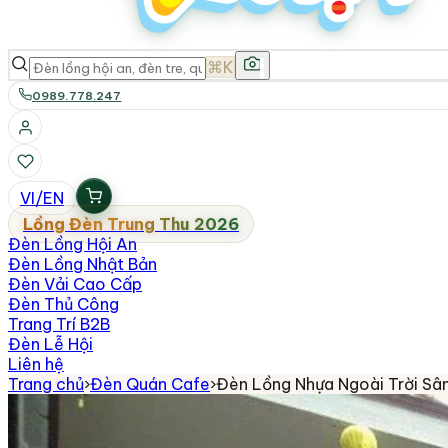
⌘K
0989.778.247
VI
/
EN
Lồng Đèn Trung Thu 2026
Đèn Lồng Hội An
Đèn Lồng Nhật Bản
Đèn Vải Cao Cấp
Đèn Thủ Công
Trang Trí B2B
Đèn Lễ Hội
Liên hệ
Trang chủ
›
Đèn Quán Cafe
›
Đèn Lồng Nhựa Ngoài Trời Sâ