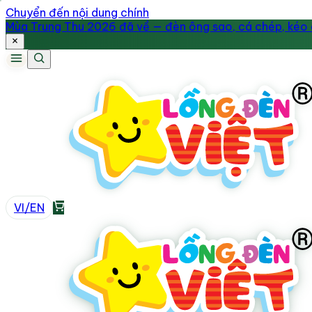
Chuyển đến nội dung chính
Mùa Trung Thu 2026 đã về — đèn ông sao, cá chép, kéo q
VI
/
EN