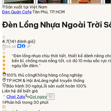
Sản xuất tại
Việt Nam
Đèn Quán Cafe
·
Tân Phú, TP.HCM
Đèn Lồng Nhựa Ngoài Trời S
4.7
(
141
đánh giá)
Chia sẻ:
“
Đèn lồng nhựa chịu thời tiết, thiết kế dành riêng 
bền bỉ, chống mưa nắng tốt, có đủ 10 màu sắc rực r
ngày lẫn đêm.
”
100% thủ công
Không hàng công nghiệp
TP.HCM & Hội An
Làng nghề truyền thống
Bảo hành 30 ngày
Lỗi sản xuất hoàn 100%
Liên hệ để biết giá
Chat Zalo
Gọi ngay
Phản hồi trong 30 phút