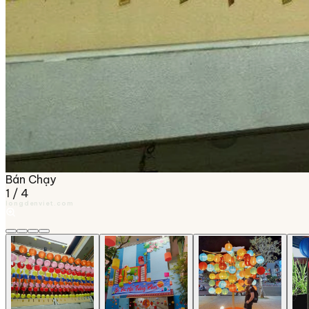
Bán Chạy
1
/
4
longdenviet.com