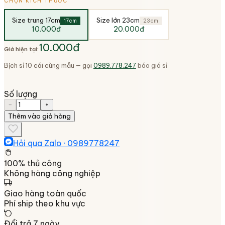
CHỌN KÍCH THƯỚC
Size trung 17cm
Size lớn 23cm
17cm
23cm
10.000đ
20.000đ
10.000đ
Giá hiện tại:
Bịch sỉ 10 cái cùng mẫu — gọi
0989.778.247
báo giá sỉ
Số lượng
−
+
Thêm vào giỏ hàng
Hỏi qua Zalo ·
0989778247
100% thủ công
Không hàng công nghiệp
Giao hàng toàn quốc
Phí ship theo khu vực
Đổi trả 7 ngày