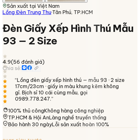
Sản xuất tại
Việt Nam
Lồng Đèn Trung Thu
·
Tân Phú, TP.HCM
Đèn Giấy Xếp Hình Thú Mẫu
93 — 2 Size
4.9
(
56
đánh giá)
Chia sẻ:
“
Lồng đèn giấy xếp hình thú — mẫu 93 · 2 size
17cm/23cm · giấy in màu khung kẽm không
gỉ. Bịch sỉ 10 cái cùng mẫu, gọi
0989.778.247.
”
100% thủ công
Không hàng công nghiệp
TP.HCM & Hội An
Làng nghề truyền thống
Bảo hành 30 ngày
Lỗi sản xuất hoàn 100%