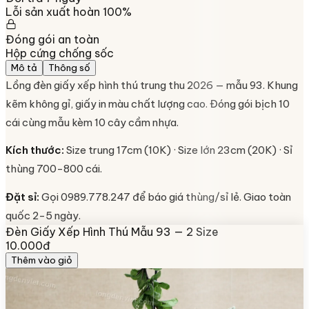
Lỗi sản xuất hoàn 100%
Đóng gói an toàn
Hộp cứng chống sốc
Mô tả
Thông số
Lồng đèn giấy xếp hình thú trung thu 2026 — mẫu 93. Khung
kẽm không gỉ, giấy in màu chất lượng cao. Đóng gói bịch 10
cái cùng mẫu kèm 10 cây cầm nhựa.
Kích thước:
Size trung 17cm (10K) · Size lớn 23cm (20K) · Sỉ
thùng 700-800 cái.
Đặt sỉ:
Gọi 0989.778.247 để báo giá thùng/sỉ lẻ. Giao toàn
quốc 2-5 ngày.
Đèn Giấy Xếp Hình Thú Mẫu 93 — 2 Size
10.000đ
Thêm vào giỏ