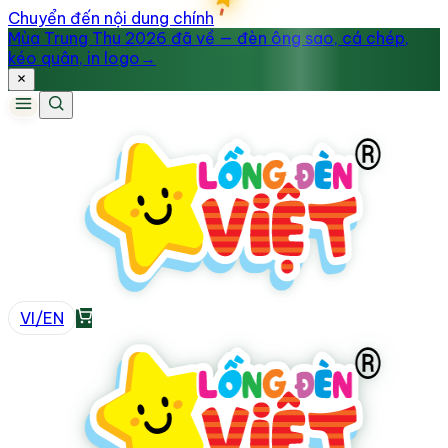
Chuyển đến nội dung chính
Mùa Trung Thu 2026 đã về — đèn ông sao, cá chép,
kéo quân, in logo
→
VI
/
EN