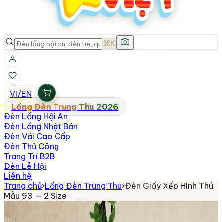
⌘K
VI
/
EN
Lồng Đèn Trung Thu 2026
Đèn Lồng Hội An
Đèn Lồng Nhật Bản
Đèn Vải Cao Cấp
Đèn Thủ Công
Trang Trí B2B
Đèn Lễ Hội
Liên hệ
Trang chủ
›
Lồng Đèn Trung Thu
›
Đèn Giấy Xếp Hình Thú
Mẫu 93 — 2 Size