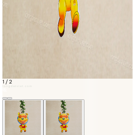
1
/
2
longdenviet.com