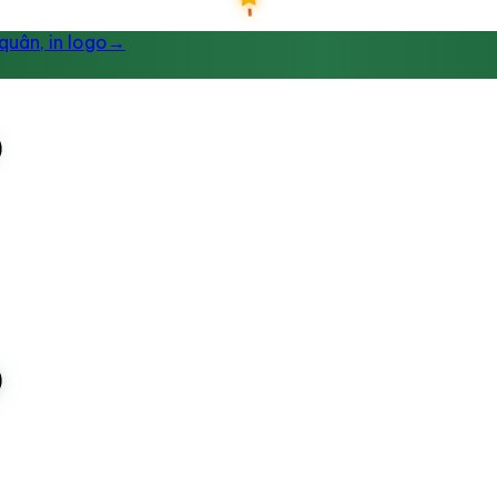
uân, in logo
→