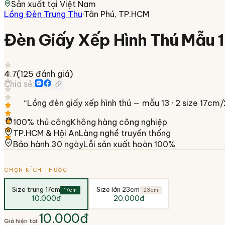
Sản xuất tại
Việt Nam
Lồng Đèn Trung Thu
·
Tân Phú, TP.HCM
Đèn Giấy Xếp Hình Thú Mẫu 1
4.7
(
125
đánh giá)
Chia sẻ:
“
Lồng đèn giấy xếp hình thú — mẫu 13 · 2 size 17cm/
100% thủ công
Không hàng công nghiệp
TP.HCM & Hội An
Làng nghề truyền thống
Bảo hành 30 ngày
Lỗi sản xuất hoàn 100%
CHỌN KÍCH THƯỚC
Size trung 17cm
Size lớn 23cm
17cm
23cm
10.000đ
20.000đ
10.000đ
Giá hiện tại: