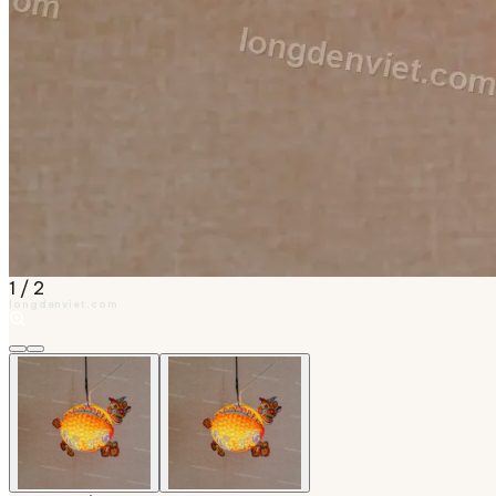
1
/
2
longdenviet.com