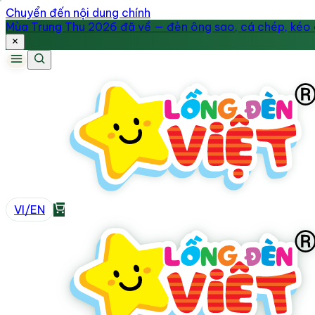
Chuyển đến nội dung chính
Mùa Trung Thu 2026 đã về — đèn ông sao, cá chép, kéo q
VI
/
EN