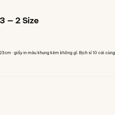
3 — 2 Size
23cm · giấy in màu khung kẽm không gỉ. Bịch sỉ 10 cái cù