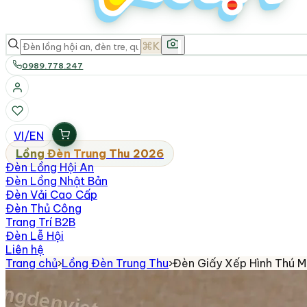
⌘K
0989.778.247
VI
/
EN
Lồng Đèn Trung Thu 2026
Đèn Lồng Hội An
Đèn Lồng Nhật Bản
Đèn Vải Cao Cấp
Đèn Thủ Công
Trang Trí B2B
Đèn Lễ Hội
Liên hệ
Trang chủ
›
Lồng Đèn Trung Thu
›
Đèn Giấy Xếp Hình Thú M