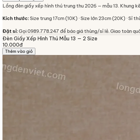
Lồng đèn giấy xếp hình thú trung thu 2026 — mẫu 13. Khung kẽ
Kích thước:
Size trung 17cm (10K) · Size lớn 23cm (20K) · Sỉ t
Đặt sỉ:
Gọi 0989.778.247 để báo giá thùng/sỉ lẻ. Giao toàn qu
Đèn Giấy Xếp Hình Thú Mẫu 13 — 2 Size
10.000đ
Thêm vào giỏ