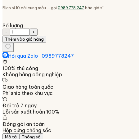
Bịch sỉ 10 cái cùng mẫu — gọi
0989.778.247
báo giá sỉ
Số lượng
−
+
Thêm vào giỏ hàng
Hỏi qua Zalo ·
0989778247
100% thủ công
Không hàng công nghiệp
Giao hàng toàn quốc
Phí ship theo khu vực
Đổi trả 7 ngày
Lỗi sản xuất hoàn 100%
Đóng gói an toàn
Hộp cứng chống sốc
Mô tả
Thông số