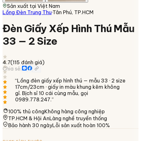
Sản xuất tại
Việt Nam
Lồng Đèn Trung Thu
·
Tân Phú, TP.HCM
Đèn Giấy Xếp Hình Thú Mẫu
33 — 2 Size
4.7
(
115
đánh giá)
Chia sẻ:
“
Lồng đèn giấy xếp hình thú — mẫu 33 · 2 size
17cm/23cm · giấy in màu khung kẽm không
gỉ. Bịch sỉ 10 cái cùng mẫu, gọi
0989.778.247.
”
100% thủ công
Không hàng công nghiệp
TP.HCM & Hội An
Làng nghề truyền thống
Bảo hành 30 ngày
Lỗi sản xuất hoàn 100%