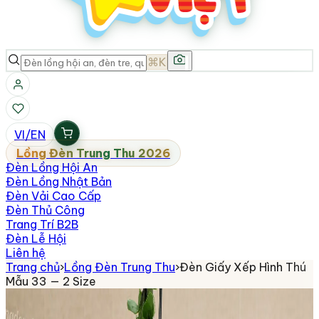
⌘K
VI
/
EN
Lồng Đèn Trung Thu 2026
Đèn Lồng Hội An
Đèn Lồng Nhật Bản
Đèn Vải Cao Cấp
Đèn Thủ Công
Trang Trí B2B
Đèn Lễ Hội
Liên hệ
Trang chủ
›
Lồng Đèn Trung Thu
›
Đèn Giấy Xếp Hình Thú
Mẫu 33 — 2 Size