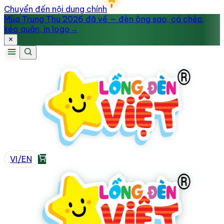
Chuyển đến nội dung chính
Mùa Trung Thu 2026 đã về — đèn ông sao, cá chép,
kéo quân, in logo
→
VI
/
EN