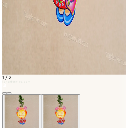
1
/
2
longdenviet.com