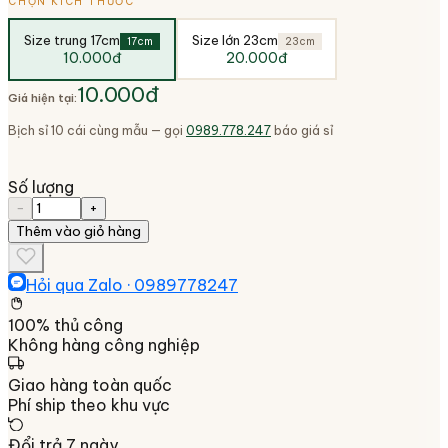
CHỌN KÍCH THƯỚC
Size trung 17cm
Size lớn 23cm
17cm
23cm
10.000đ
20.000đ
10.000đ
Giá hiện tại:
Bịch sỉ 10 cái cùng mẫu — gọi
0989.778.247
báo giá sỉ
Số lượng
−
+
Thêm vào giỏ hàng
Hỏi qua Zalo ·
0989778247
100% thủ công
Không hàng công nghiệp
Giao hàng toàn quốc
Phí ship theo khu vực
Đổi trả 7 ngày