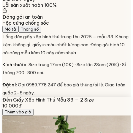
Lỗi sản xuất hoàn 100%
Đóng gói an toàn
Hộp cứng chống sốc
Mô tả
Thông số
Lồng đèn giấy xếp hình thú trung thu 2026 — mẫu 33. Khung
kẽm không gỉ, giấy in màu chất lượng cao. Đóng gói bịch 10
cái cùng mẫu kèm 10 cây cầm nhựa.
Kích thước:
Size trung 17cm (10K) · Size lớn 23cm (20K) · Sỉ
thùng 700-800 cái.
Đặt sỉ:
Gọi 0989.778.247 để báo giá thùng/sỉ lẻ. Giao toàn
quốc 2-5 ngày.
Đèn Giấy Xếp Hình Thú Mẫu 33 — 2 Size
10.000đ
Thêm vào giỏ