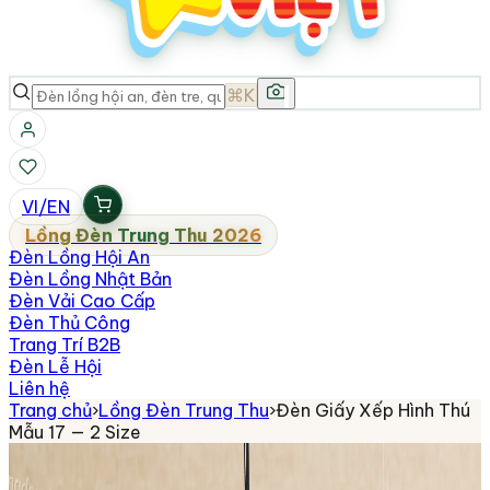
⌘K
VI
/
EN
Lồng Đèn Trung Thu 2026
Đèn Lồng Hội An
Đèn Lồng Nhật Bản
Đèn Vải Cao Cấp
Đèn Thủ Công
Trang Trí B2B
Đèn Lễ Hội
Liên hệ
Trang chủ
›
Lồng Đèn Trung Thu
›
Đèn Giấy Xếp Hình Thú
Mẫu 17 — 2 Size