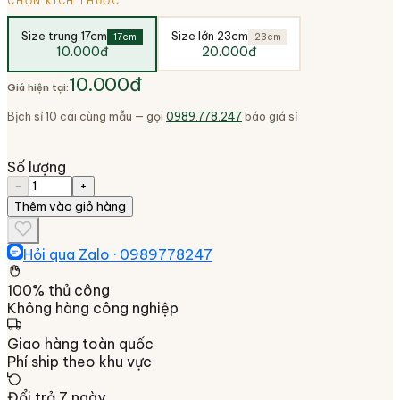
CHỌN KÍCH THƯỚC
Size trung 17cm
Size lớn 23cm
17cm
23cm
10.000đ
20.000đ
10.000đ
Giá hiện tại:
Bịch sỉ 10 cái cùng mẫu — gọi
0989.778.247
báo giá sỉ
Số lượng
−
+
Thêm vào giỏ hàng
Hỏi qua Zalo ·
0989778247
100% thủ công
Không hàng công nghiệp
Giao hàng toàn quốc
Phí ship theo khu vực
Đổi trả 7 ngày