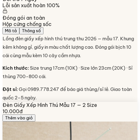
Lỗi sản xuất hoàn 100%
Đóng gói an toàn
Hộp cứng chống sốc
Mô tả
Thông số
Lồng đèn giấy xếp hình thú trung thu 2026 — mẫu 17. Khung
kẽm không gỉ, giấy in màu chất lượng cao. Đóng gói bịch 10
cái cùng mẫu kèm 10 cây cầm nhựa.
Kích thước:
Size trung 17cm (10K) · Size lớn 23cm (20K) · Sỉ
thùng 700-800 cái.
Đặt sỉ:
Gọi 0989.778.247 để báo giá thùng/sỉ lẻ. Giao toàn
quốc 2-5 ngày.
Đèn Giấy Xếp Hình Thú Mẫu 17 — 2 Size
10.000đ
Thêm vào giỏ