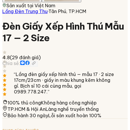
Sản xuất tại
Việt Nam
Lồng Đèn Trung Thu
·
Tân Phú, TP.HCM
Đèn Giấy Xếp Hình Thú Mẫu
17 — 2 Size
4.8
(
29
đánh giá)
Chia sẻ:
“
Lồng đèn giấy xếp hình thú — mẫu 17 · 2 size
17cm/23cm · giấy in màu khung kẽm không
gỉ. Bịch sỉ 10 cái cùng mẫu, gọi
0989.778.247.
”
100% thủ công
Không hàng công nghiệp
TP.HCM & Hội An
Làng nghề truyền thống
Bảo hành 30 ngày
Lỗi sản xuất hoàn 100%