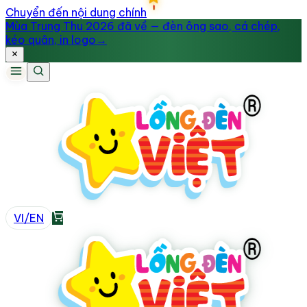
Chuyển đến nội dung chính
Mùa Trung Thu 2026 đã về — đèn ông sao, cá chép,
kéo quân, in logo
→
VI
/
EN