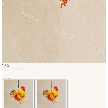
1
/
2
longdenviet.com