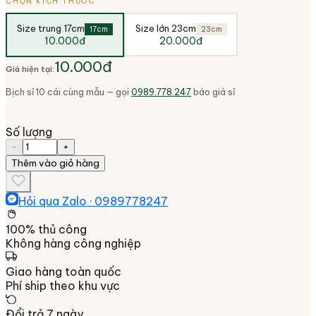
CHỌN KÍCH THƯỚC
Size trung 17cm
Size lớn 23cm
17cm
23cm
10.000đ
20.000đ
10.000đ
Giá hiện tại:
Bịch sỉ 10 cái cùng mẫu — gọi
0989.778.247
báo giá sỉ
Số lượng
−
+
Thêm vào giỏ hàng
Hỏi qua Zalo ·
0989778247
100% thủ công
Không hàng công nghiệp
Giao hàng toàn quốc
Phí ship theo khu vực
Đổi trả 7 ngày