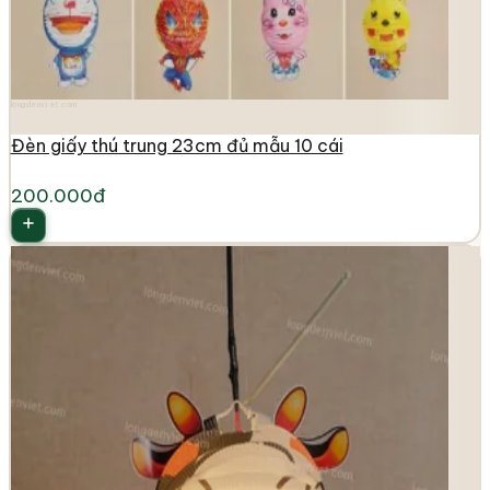
longdenviet.com
Đèn giấy thú trung 23cm đủ mẫu 10 cái
200.000đ