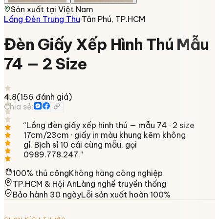
Sản xuất tại
Việt Nam
Lồng Đèn Trung Thu
·
Tân Phú, TP.HCM
Đèn Giấy Xếp Hình Thú Mẫu
74 — 2 Size
4.8
(
156
đánh giá)
Chia sẻ:
“
Lồng đèn giấy xếp hình thú — mẫu 74 · 2 size
17cm/23cm · giấy in màu khung kẽm không
gỉ. Bịch sỉ 10 cái cùng mẫu, gọi
0989.778.247.
”
100% thủ công
Không hàng công nghiệp
TP.HCM & Hội An
Làng nghề truyền thống
Bảo hành 30 ngày
Lỗi sản xuất hoàn 100%