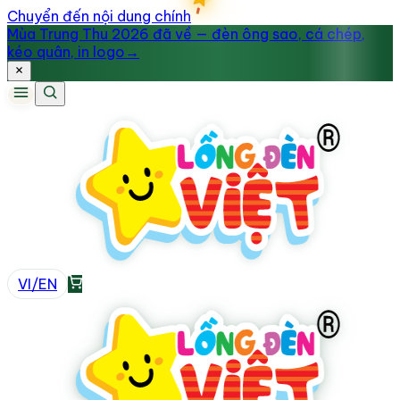
Chuyển đến nội dung chính
Mùa Trung Thu 2026 đã về — đèn ông sao, cá chép,
kéo quân, in logo
→
VI
/
EN