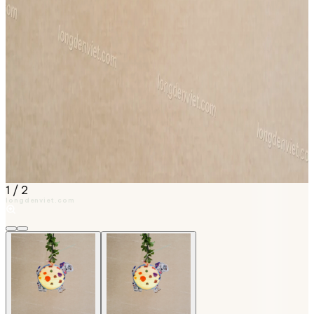
1
/
2
longdenviet.com