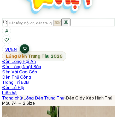
⌘K
VI
/
EN
Lồng Đèn Trung Thu 2026
Đèn Lồng Hội An
Đèn Lồng Nhật Bản
Đèn Vải Cao Cấp
Đèn Thủ Công
Trang Trí B2B
Đèn Lễ Hội
Liên hệ
Trang chủ
›
Lồng Đèn Trung Thu
›
Đèn Giấy Xếp Hình Thú
Mẫu 74 — 2 Size