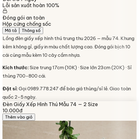
Lỗi sản xuất hoàn 100%
Đóng gói an toàn
Hộp cứng chống sốc
Mô tả
Thông số
Lồng đèn giấy xếp hình thú trung thu 2026 — mẫu 74. Khung
kẽm không gỉ, giấy in màu chất lượng cao. Đóng gói bịch 10
cái cùng mẫu kèm 10 cây cầm nhựa.
Kích thước:
Size trung 17cm (10K) · Size lớn 23cm (20K) · Sỉ
thùng 700-800 cái.
Đặt sỉ:
Gọi 0989.778.247 để báo giá thùng/sỉ lẻ. Giao toàn
quốc 2-5 ngày.
Đèn Giấy Xếp Hình Thú Mẫu 74 — 2 Size
10.000đ
Thêm vào giỏ