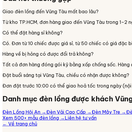
Giao đèn lồng đến Vũng Tàu mất bao lâu?
Từ kho TP.HCM, đơn hàng giao đến Vũng Tàu trong 1–2 n
Có thể đặt hàng sỉ không?
Có. Đơn từ 10 chiếc được giá sỉ, từ 50 chiếc có giá đặc b
Hàng về bị hỏng có được đổi trả không?
Tất cả đơn hàng đóng gói kỹ bằng xốp chống sốc. Hàng đế
Đặt buổi sáng tại Vũng Tàu, chiều có nhận được không?
Đơn đặt trước 10:00 có thể giao hoả tốc trong ngày (nộ
Danh mục đèn lồng được khách
Vũng
Đèn Lồng Hội An
→
Đèn Vải Cao Cấp
→
Đèn Mây Tre
→
Đè
Xem 500+ mẫu đèn lồng →
Liên hệ tư vấn
← Về trang chủ