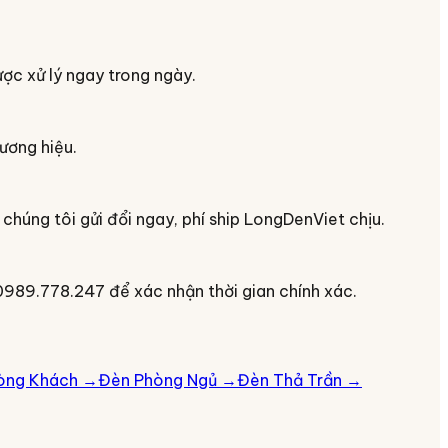
c xử lý ngay trong ngày.
hương hiệu.
húng tôi gửi đổi ngay, phí ship LongDenViet chịu.
0989.778.247 để xác nhận thời gian chính xác.
òng Khách
→
Đèn Phòng Ngủ
→
Đèn Thả Trần
→