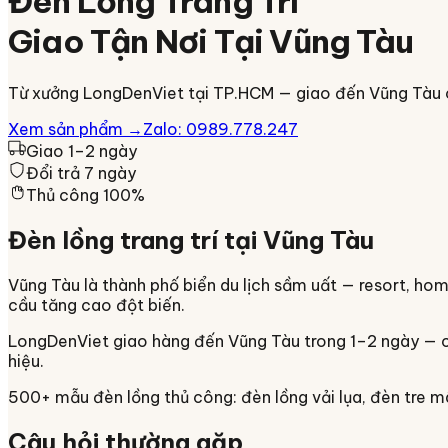
Đèn Lồng Trang Trí
Giao Tận Nơi Tại
Vũng Tàu
Từ xưởng LongDenViet tại TP.HCM — giao đến
Vũng Tàu
Xem sản phẩm →
Zalo: 0989.778.247
Giao 1–2 ngày
Đổi trả 7 ngày
Thủ công 100%
Đèn lồng trang trí tại
Vũng Tàu
Vũng Tàu là thành phố biển du lịch sầm uất — resort, ho
cầu tăng cao đột biến.
LongDenViet giao hàng đến
Vũng Tàu
trong
1–2 ngày
—
hiệu.
500+ mẫu đèn lồng thủ công: đèn lồng vải lụa, đèn tre 
Câu hỏi thường gặp