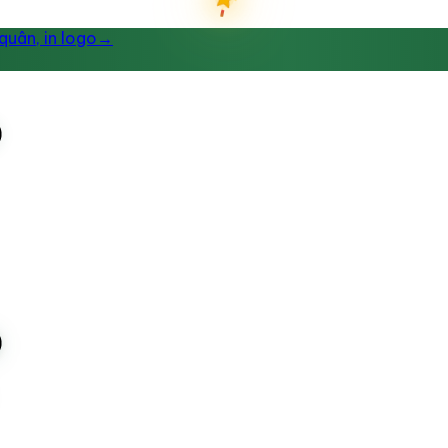
uân, in logo
→