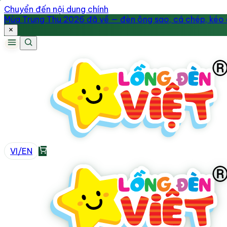
Chuyển đến nội dung chính
Mùa Trung Thu 2026 đã về — đèn ông sao, cá chép, kéo q
VI
/
EN