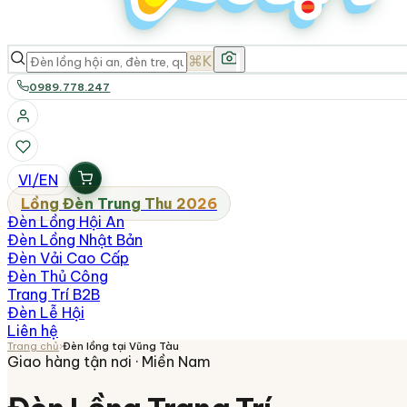
⌘K
0989.778.247
VI
/
EN
Lồng Đèn Trung Thu 2026
Đèn Lồng Hội An
Đèn Lồng Nhật Bản
Đèn Vải Cao Cấp
Đèn Thủ Công
Trang Trí B2B
Đèn Lễ Hội
Liên hệ
Trang chủ
›
Đèn lồng tại
Vũng Tàu
Giao hàng tận nơi ·
Miền Nam