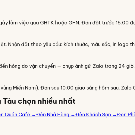
gày làm việc qua GHTK hoặc GHN. Đơn đặt trước 15:00 đượ
iệt. Nhận đặt theo yêu cầu: kích thước, màu sắc, in logo t
n hỏng do vận chuyển — chụp ảnh gửi Zalo trong 24 giờ, c
i vùng Miền Nam). Đơn sau 10:00 giao sáng hôm sau. Zalo 
 Tàu
chọn nhiều nhất
n Quán Café
→
Đèn Nhà Hàng
→
Đèn Khách Sạn
→
Đèn Ph