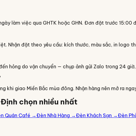
gày làm việc qua GHTK hoặc GHN. Đơn đặt trước 15:00 đư
iệt. Nhận đặt theo yêu cầu: kích thước, màu sắc, in logo t
n hỏng do vận chuyển — chụp ảnh gửi Zalo trong 24 giờ, c
?
ong khi giao Miền Bắc mùa đông. Nhận hàng nên mở ra nga
Định
chọn nhiều nhất
n Quán Café
→
Đèn Nhà Hàng
→
Đèn Khách Sạn
→
Đèn Ph