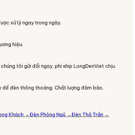
ợc xử lý ngay trong ngày.
hương hiệu.
húng tôi gửi đổi ngay, phí ship LongDenViet chịu.
y để đèn thông thoáng. Chất lượng đảm bảo.
òng Khách
→
Đèn Phòng Ngủ
→
Đèn Thả Trần
→