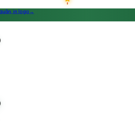
uân, in logo
→