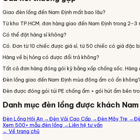
Giao đèn lồng đến Nam Định mất bao lâu?
Từ kho TP.HCM, đơn hàng giao đến Nam Định trong 2–3 n
Có thể đặt hàng sỉ không?
Có. Đơn từ 10 chiếc được giá sỉ, từ 50 chiếc có giá đặc b
Hàng về bị hỏng có được đổi trả không?
Tất cả đơn hàng đóng gói kỹ bằng xốp chống sốc. Hàng đế
Đèn lồng giao đến Nam Định mùa đông ẩm có ổn không
Đèn được đóng gói túi PE chống ẩm + gói hút ẩm bên tr
Danh mục đèn lồng được khách
Nam 
Đèn Lồng Hội An
→
Đèn Vải Cao Cấp
→
Đèn Mây Tre
→
Đè
Xem 500+ mẫu đèn lồng →
Liên hệ tư vấn
← Về trang chủ