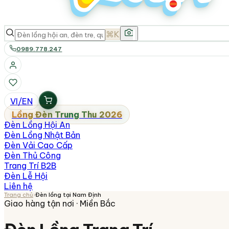
⌘K
0989.778.247
VI
/
EN
Lồng Đèn Trung Thu 2026
Đèn Lồng Hội An
Đèn Lồng Nhật Bản
Đèn Vải Cao Cấp
Đèn Thủ Công
Trang Trí B2B
Đèn Lễ Hội
Liên hệ
Trang chủ
›
Đèn lồng tại
Nam Định
Giao hàng tận nơi ·
Miền Bắc