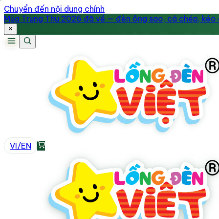
Chuyển đến nội dung chính
Mùa Trung Thu 2026 đã về — đèn ông sao, cá chép, kéo q
VI
/
EN