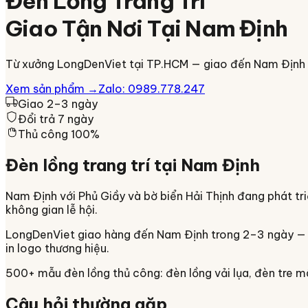
Đèn Lồng Trang Trí
Giao Tận Nơi Tại
Nam Định
Từ xưởng LongDenViet tại TP.HCM — giao đến
Nam Định
Xem sản phẩm →
Zalo: 0989.778.247
Giao 2–3 ngày
Đổi trả 7 ngày
Thủ công 100%
Đèn lồng trang trí tại
Nam Định
Nam Định với Phủ Giầy và bờ biển Hải Thịnh đang phát triể
không gian lễ hội.
LongDenViet giao hàng đến
Nam Định
trong
2–3 ngày
in logo thương hiệu.
500+ mẫu đèn lồng thủ công: đèn lồng vải lụa, đèn tre 
Câu hỏi thường gặp