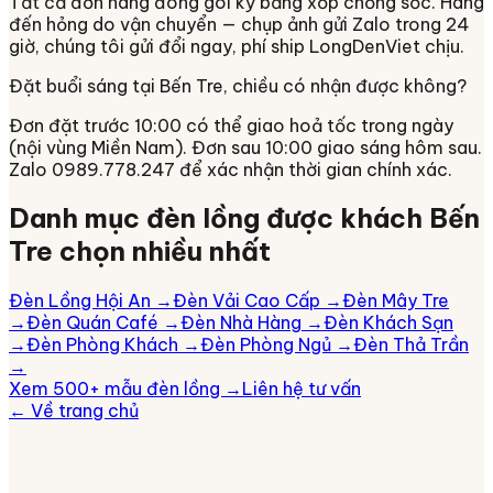
Tất cả đơn hàng đóng gói kỹ bằng xốp chống sốc. Hàng
đến hỏng do vận chuyển — chụp ảnh gửi Zalo trong 24
giờ, chúng tôi gửi đổi ngay, phí ship LongDenViet chịu.
Đặt buổi sáng tại Bến Tre, chiều có nhận được không?
Đơn đặt trước 10:00 có thể giao hoả tốc trong ngày
(nội vùng Miền Nam). Đơn sau 10:00 giao sáng hôm sau.
Zalo 0989.778.247 để xác nhận thời gian chính xác.
Danh mục đèn lồng được khách
Bến
Tre
chọn nhiều nhất
Đèn Lồng Hội An
→
Đèn Vải Cao Cấp
→
Đèn Mây Tre
→
Đèn Quán Café
→
Đèn Nhà Hàng
→
Đèn Khách Sạn
→
Đèn Phòng Khách
→
Đèn Phòng Ngủ
→
Đèn Thả Trần
→
Xem 500+ mẫu đèn lồng →
Liên hệ tư vấn
← Về trang chủ