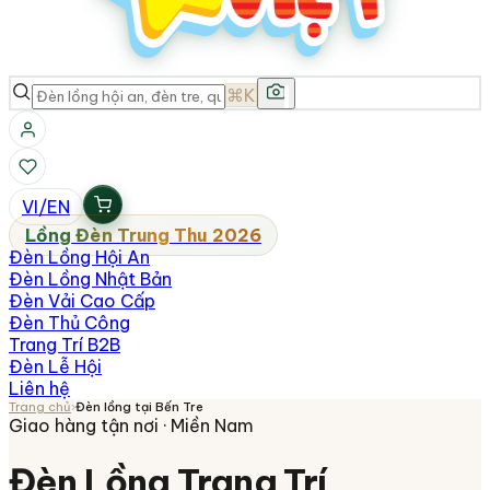
⌘K
VI
/
EN
Lồng Đèn Trung Thu 2026
Đèn Lồng Hội An
Đèn Lồng Nhật Bản
Đèn Vải Cao Cấp
Đèn Thủ Công
Trang Trí B2B
Đèn Lễ Hội
Liên hệ
Trang chủ
›
Đèn lồng tại
Bến Tre
Giao hàng tận nơi ·
Miền Nam
Đèn Lồng Trang Trí