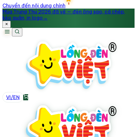
Chuyển đến nội dung chính
Mùa Trung Thu 2026 đã về — đèn ông sao, cá chép,
kéo quân, in logo
→
VI
/
EN