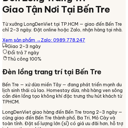
Giao Tận Nơi Tại
Bến Tre
Từ xưởng LongDenViet tại TP.HCM — giao đến
Bến Tre
chỉ
2–3 ngày
. Đặt online hoặc Zalo, nhận hàng tại nhà.
Xem sản phẩm →
Zalo: 0989.778.247
Giao 2–3 ngày
Đổi trả 7 ngày
Thủ công 100%
Đèn lồng trang trí tại
Bến Tre
Bến Tre — xứ dừa miền Tây — đang phát triển mạnh du
lịch sinh thái cù lao. Homestay dừa, nhà hàng ven sông
cần đèn lồng tạo không khí đặc trưng thu hút khách từ
TPHCM.
LongDenViet giao hàng đến
Bến Tre
trong
2–3 ngày
—
cũng giao đến Bến Tre thành phố, Ba Tri, Mỏ Cày và
toàn tỉnh
. Đặt số lượng lớn (sỉ) có giá ưu đãi hơn, hỗ trợ