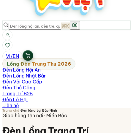
⌘K
VI
/
EN
Lồng Đèn Trung Thu 2026
Đèn Lồng Hội An
Đèn Lồng Nhật Bản
Đèn Vải Cao Cấp
Đèn Thủ Công
Trang Trí B2B
Đèn Lễ Hội
Liên hệ
Trang chủ
›
Đèn lồng tại
Bắc Ninh
Giao hàng tận nơi ·
Miền Bắc
Đèn Lồng Trang Trí