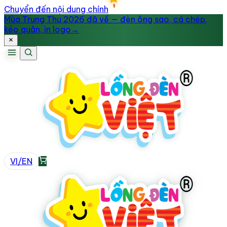
Chuyển đến nội dung chính
Mùa Trung Thu 2026 đã về — đèn ông sao, cá chép,
kéo quân, in logo
→
VI
/
EN