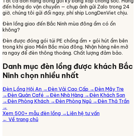
Tất cả đơn hàng đóng gói kỹ bằng xốp chống sốc. Hàng
đến hỏng do vận chuyển — chụp ảnh gửi Zalo trong 24
giờ, chúng tôi gửi đổi ngay, phí ship LongDenViet chịu.
Đèn lồng giao đến Bắc Ninh mùa đông ẩm có ổn
không?
Đèn được đóng gói túi PE chống ẩm + gói hút ẩm bên
trong khi giao Miền Bắc mùa đông. Nhận hàng nên mở
ra ngay để đèn thông thoáng. Chất lượng đảm bảo.
Danh mục đèn lồng được khách
Bắc
Ninh
chọn nhiều nhất
Đèn Lồng Hội An
→
Đèn Vải Cao Cấp
→
Đèn Mây Tre
→
Đèn Quán Café
→
Đèn Nhà Hàng
→
Đèn Khách Sạn
→
Đèn Phòng Khách
→
Đèn Phòng Ngủ
→
Đèn Thả Trần
→
Xem 500+ mẫu đèn lồng →
Liên hệ tư vấn
← Về trang chủ