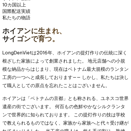
10カ国以上
国際配送実績
私たちの物語
ホイアンに生まれ、
サイゴンで育つ。
LongDenVietは2016年、ホイアンの提灯作りの伝統に深く
根ざした家族によって創業されました。 地元店舗への小規
模な納品からはじまり、現在はベトナム最大規模のランタン
工房の一つへと成長しております—— しかし、私たちは決し
て職人としての原点を忘れたことはございません。
ホイアンは「ベトナムの京都」とも称される、ユネスコ世界
遺産の街でございます。 何百もの色鮮やかなシルクランタ
ンで世界的に知られております。 この提灯作りの技は学校
で教えられるものではなく、家族から家族へと代々受け継が
れてまいりました。 当工房の職人は、竹を手で割り、熟練