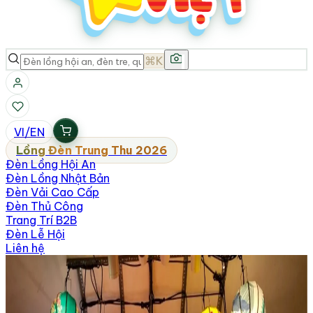
⌘K
VI
/
EN
Lồng Đèn Trung Thu 2026
Đèn Lồng Hội An
Đèn Lồng Nhật Bản
Đèn Vải Cao Cấp
Đèn Thủ Công
Trang Trí B2B
Đèn Lễ Hội
Liên hệ