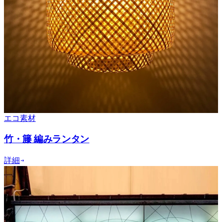
エコ素材
竹・籐 編みランタン
詳細