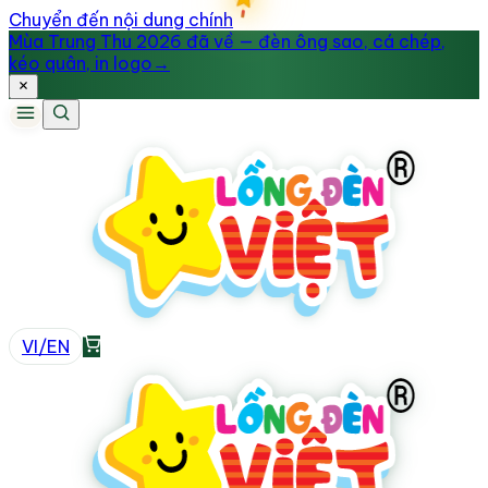
Chuyển đến nội dung chính
Mùa Trung Thu 2026 đã về — đèn ông sao, cá chép,
kéo quân, in logo
→
VI
/
EN