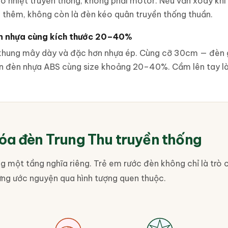
gió nhiệt truyền thống, không phải motor. Nếu vẫn xoay khi
thêm, không còn là đèn kéo quân truyền thống thuần.
n nhựa cùng kích thước 20–40%
 khung mây dày và đặc hơn nhựa ép. Cùng cỡ 30cm — đèn g
n đèn nhựa ABS cùng size khoảng 20–40%. Cầm lên tay l
hóa đèn Trung Thu truyền thống
 một tầng nghĩa riêng. Trẻ em rước đèn không chỉ là trò 
ng ước nguyện qua hình tượng quen thuộc.