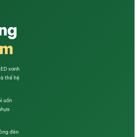
ống
am
LED xanh
à thế hệ
ồi uốn
nhựa
dòng đèn