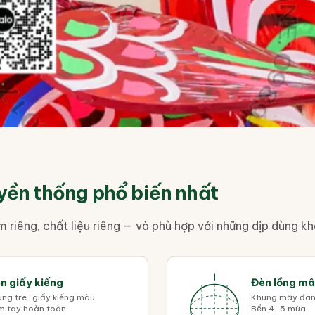
uyền thống phổ biến nhất
m riêng, chất liệu riêng — và phù hợp với những dịp dùng k
n giấy kiếng
Đèn lồng mâ
ng tre · giấy kiếng màu
Khung mây đan
m tay hoàn toàn
Bền 4–5 mùa