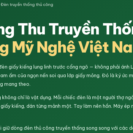
Đèn truyền thống thủ công
ng Thu Truyền Th
g Mỹ Nghệ Việt N
n giấy kiếng lung linh trước cổng ngõ — không phải ánh 
am ấm của ngọn nến soi qua lớp giấy mỏng. Đó là ký ức m
ng mang theo.
 không chỉ là vật dụng. Mỗi chiếc đèn là một người thợ ng
ờ giấy kiếng, dán từng mảnh một. Tay làm nên hồn. Máy ép 
i giữ dòng đèn thủ công truyền thống song song với các 