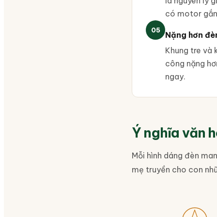
là nguyên lý 
có motor gắn 
05
Nặng hơn đè
Khung tre và
công nặng hơ
ngay.
Ý nghĩa văn 
Mỗi hình dáng đèn mang
mẹ truyền cho con nhữ