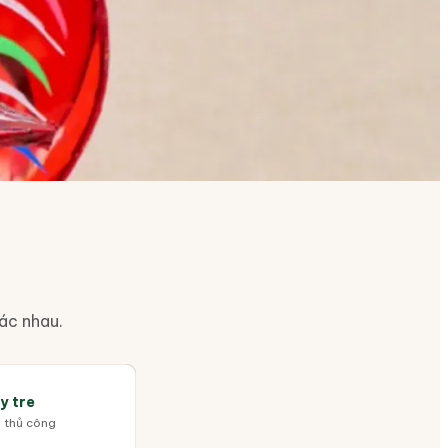
hác nhau.
y tre
 thủ công