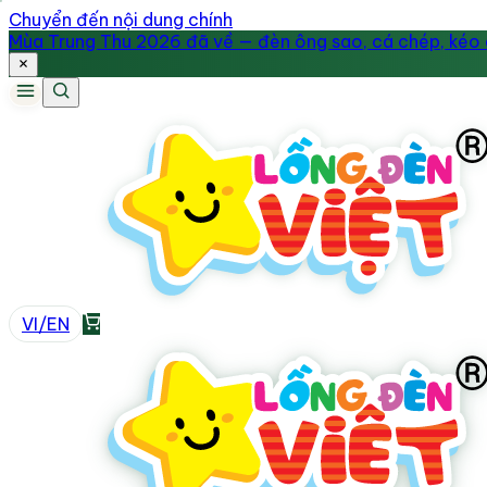
Chuyển đến nội dung chính
Mùa Trung Thu 2026 đã về — đèn ông sao, cá chép, kéo q
VI
/
EN