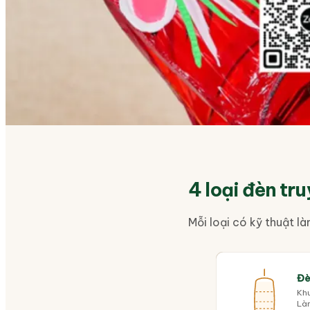
4 loại đèn tr
Mỗi loại có kỹ thuật là
Đè
Khu
Là