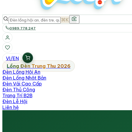
⌘K
0989.778.247
VI
/
EN
Lồng Đèn Trung Thu 2026
Đèn Lồng Hội An
Đèn Lồng Nhật Bản
Đèn Vải Cao Cấp
Đèn Thủ Công
Trang Trí B2B
Đèn Lễ Hội
Liên hệ