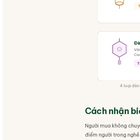
T
Đè
Vải
Ca
T
4 loại đèn
Cách nhận biế
Người mua không chuyê
điểm người trong nghề