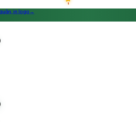
uân, in logo
→