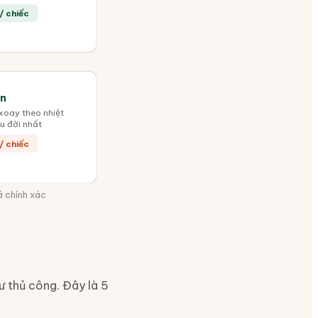
/ chiếc
ân
xoay theo nhiệt
u đời nhất
/ chiếc
á chính xác
 thủ công. Đây là 5