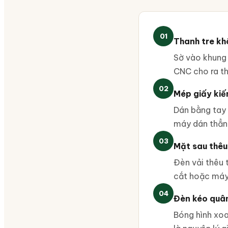
01
Thanh tre kh
Sờ vào khung 
CNC cho ra th
02
Mép giấy kiế
Dán bằng tay
máy dán thẳng
03
Mặt sau thêu 
Đèn vải thêu t
cắt hoặc máy
04
Đèn kéo quân
Bóng hình xoa