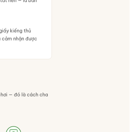
 tắt nến — là bản
iấy kiếng thủ
à cảm nhận được
chơi — đó là cách cha