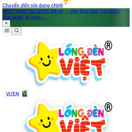
Chuyển đến nội dung chính
Mùa Trung Thu 2026 đã về — đèn ông sao, cá chép,
kéo quân, in logo
→
VI
/
EN