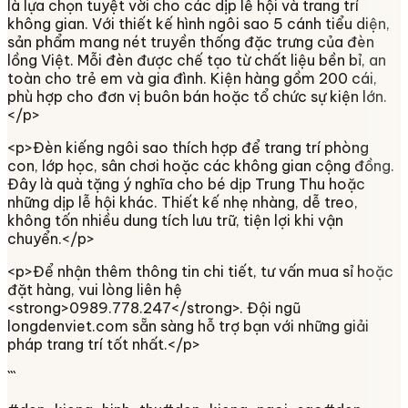
là lựa chọn tuyệt vời cho các dịp lễ hội và trang trí
không gian. Với thiết kế hình ngôi sao 5 cánh tiểu diện,
sản phẩm mang nét truyền thống đặc trưng của đèn
lồng Việt. Mỗi đèn được chế tạo từ chất liệu bền bỉ, an
toàn cho trẻ em và gia đình. Kiện hàng gồm 200 cái,
phù hợp cho đơn vị buôn bán hoặc tổ chức sự kiện lớn.
</p>
<p>Đèn kiếng ngôi sao thích hợp để trang trí phòng
con, lớp học, sân chơi hoặc các không gian cộng đồng.
Đây là quà tặng ý nghĩa cho bé dịp Trung Thu hoặc
những dịp lễ hội khác. Thiết kế nhẹ nhàng, dễ treo,
không tốn nhiều dung tích lưu trữ, tiện lợi khi vận
chuyển.</p>
<p>Để nhận thêm thông tin chi tiết, tư vấn mua sỉ hoặc
đặt hàng, vui lòng liên hệ
<strong>0989.778.247</strong>. Đội ngũ
longdenviet.com sẵn sàng hỗ trợ bạn với những giải
pháp trang trí tốt nhất.</p>
```