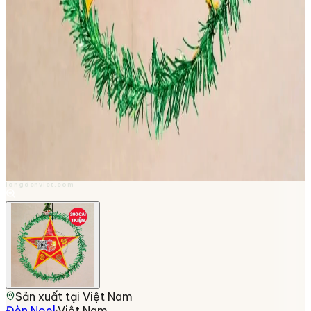
longdenviet.com
Sản xuất tại
Việt Nam
Đèn Noel
·
Việt Nam