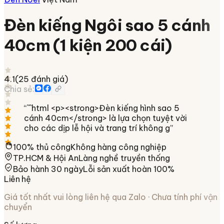
Đèn kiếng Ngôi sao 5 cánh
40cm (1 kiện 200 cái)
4.1
(
25
đánh giá)
Chia sẻ:
“
```html <p><strong>Đèn kiếng hình sao 5
cánh 40cm</strong> là lựa chọn tuyệt vời
cho các dịp lễ hội và trang trí không g
”
100% thủ công
Không hàng công nghiệp
TP.HCM & Hội An
Làng nghề truyền thống
Bảo hành 30 ngày
Lỗi sản xuất hoàn 100%
Liên hệ
Giá tốt nhất vui lòng liên hệ qua Zalo · Chưa tính phí vận
chuyển