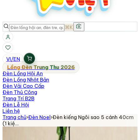
⌘K
VI
/
EN
Lồng Đèn Trung Thu 2026
Đèn Lồng Hội An
Đèn Lồng Nhật Bản
Đèn Vải Cao Cấp
Đèn Thủ Công
Trang Trí B2B
Đèn Lễ Hội
Liên hệ
Trang chủ
›
Đèn Noel
›
Đèn kiếng Ngôi sao 5 cánh 40cm
(1 kiệ…