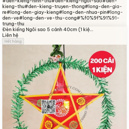
#
den-kieng-hinh-thu
#
den-kieng-ngoi-sao
#
den-
kieng-thu
#
den-kieng-truyen-thong
#
long-den-gia-
re
#
long-den-giay-kieng
#
long-den-nhua-pin
#
long-
den-ve
#
long-den-ve-thu-cong
#
%f0%9f%91%91-
trung-thu
Đèn kiếng Ngôi sao 5 cánh 40cm (1 kiệ…
Liên hệ
Hết hàng