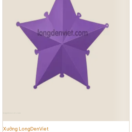
longdenviet.com
Xưởng LongDenViet